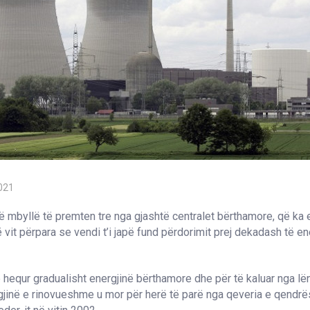
021
ë mbyllë të premten tre nga gjashtë centralet bërthamore, që ka
ë vit përpara se vendi t’i japë fund përdorimit prej dekadash të en
 hequr gradualisht energjinë bërthamore dhe për të kaluar nga l
gjinë e rinovueshme u mor për herë të parë nga qeveria e qendrë