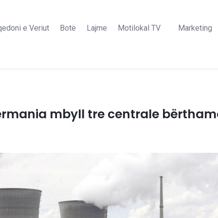
edoni e Veriut
Botë
Lajme
Motilokal TV
Marketing
ermania mbyll tre centrale bërtham