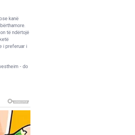
 ose kanë
ë bërthamore.
on të ndërtojë
 ketë
 i preferuar i
westheim - do