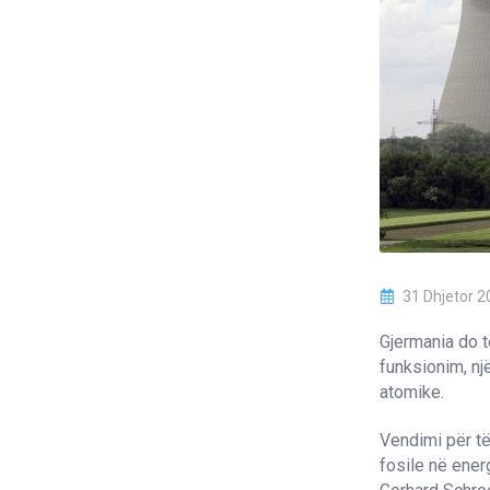
31 Dhjetor 2
Gjermania do t
funksionim, nj
atomike.
Vendimi për të
fosile në ener