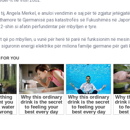
der-it në vitin 2002.
ij, Angela Merkel, e anuloi vendimin e saj për të zgjatur jetëgjat
rthamore të Gjermanisë pas katastrofës së Fukushimës në Japoni
2-shin si afatin përfundimtar për mbylljen e tyre.
ët që po mbyllen, u vunë për herë të parë në funksionim në mesin
 siguronin energji elektrike për miliona familje gjermane për gati