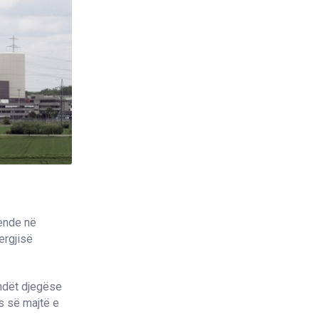
 ende në
ergjisë
ëndët djegëse
s së majtë e