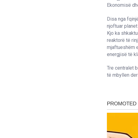
Ekonomisë dhe
Disa nga fqinj
njoftuar plane
Kjo ka shkaktu
reaktorë të rin
mjaftueshëm en
energjisë të k
Tre centralet 
të mbyllen der