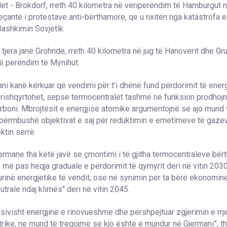
let - Brokdorf, rreth 40 kilometra në veriperëndim të Hamburgut n
veçantë i protestave anti-bërthamore, që u nxitën nga katastrofa e
Bashkimin Sovjetik.
 tjera janë Grohnde, rreth 40 kilometra në jug të Hanoverit dhe 
ë perëndim të Mynihut.
ni kanë kërkuar që vendimi për t’i dhënë fund përdorimit të ener
rishqyrtohet, sepse termocentralet tashmë në funksion prodhojnë
rboni. Mbrojtësit e energjisë atomike argumentojnë se ajo mund
 përmbushë objektivat e saj për reduktimin e emetimeve të gaze
ktin serrë.
ermane tha këtë javë se çmontimi i të gjitha termocentraleve bërt
më pas heqja graduale e përdorimit të qymyrit deri në vitin 2030
urinë energjetike të vendit, ose në synimin për ta bërë ekonomi
utrale ndaj klimës" deri në vitin 2045.
asivisht energjinë e rinovueshme dhe përshpejtuar zgjerimin e rrje
trike, ne mund të tregojmë se kjo është e mundur në Gjermani”, tha