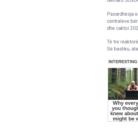
Gerhard Schroe
Pasardhësja e t
centraleve bë
dhe caktoi 202
Të tre reaktor
Së bashku, ata