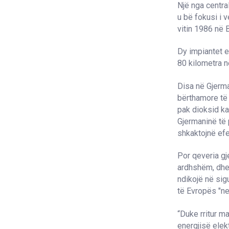
Një nga centra
u bë fokusi i 
vitin 1986 në 
Dy impiantet e
80 kilometra n
Disa në Gjerma
bërthamore të 
pak dioksid ka
Gjermaninë të
shkaktojnë efe
Por qeveria gj
ardhshëm, dhe 
ndikojë në sig
të Evropës "ne
“Duke rritur m
energjisë elek