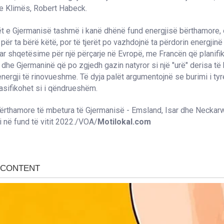
 Klimës, Robert Habeck.
ët e Gjermanisë tashmë i kanë dhënë fund energjisë bërthamore,
t për ta bërë këtë, por të tjerët po vazhdojnë ta përdorin energjin
ar shqetësime për një përçarje në Evropë, me Francën që planifik
j dhe Gjermaninë që po zgjedh gazin natyror si një "urë" derisa të
ergji të rinovueshme. Të dyja palët argumentojnë se burimi i tyre
lasifikohet si i qëndrueshëm.
bërthamore të mbetura të Gjermanisë - Emsland, Isar dhe Neckar
i në fund të vitit 2022./VOA/
Motilokal.com