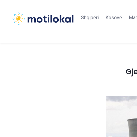
Shqipëri
Kosovë
Maq
Gj