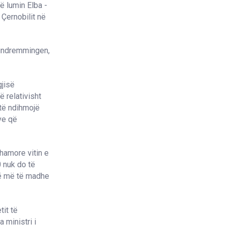
ë lumin Elba -
 Çernobilit në
Grundremmingen,
gjisë
 relativisht
 të ndihmojë
ve që
hamore vitin e
 nuk do të
në më të madhe
tit të
 ministri i