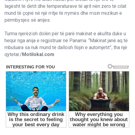
lagësht të detit dhe temperaturave të ajrit nën zero të cilat
mund të çojnë në një rritje të rrymës dhe rrisin rrezikun e
përmbysjes së anijes.
Turma njerëzish dolën për të parë makinat e akullta duke u
hequr nga anija e regjistruar në Panama. “Makinat janë aq të
mbuluara sa nuk mund të dallosh llojin e automjetit”, tha një
qytetar./
Motilokal.com