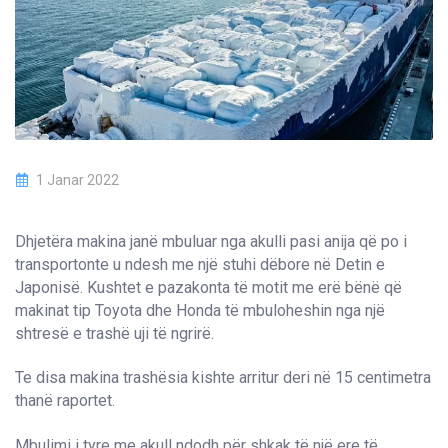
1 Janar 2022
Dhjetëra makina janë mbuluar nga akulli pasi anija që po i
transportonte u ndesh me një stuhi dëbore në Detin e
Japonisë. Kushtet e pazakonta të motit me erë bënë që
makinat tip Toyota dhe Honda të mbuloheshin nga një
shtresë e trashë uji të ngrirë.
Te disa makina trashësia kishte arritur deri në 15 centimetra
thanë raportet.
Mbulimi i tyre me akull ndodh për shkak të një ere të