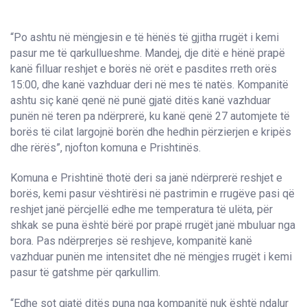
“Po ashtu në mëngjesin e të hënës të gjitha rrugët i kemi
pasur me të qarkullueshme. Mandej, dje ditë e hënë prapë
kanë filluar reshjet e borës në orët e pasdites rreth orës
15:00, dhe kanë vazhduar deri në mes të natës. Kompanitë
ashtu siç kanë qenë në punë gjatë ditës kanë vazhduar
punën në teren pa ndërprerë, ku kanë qenë 27 automjete të
borës të cilat largojnë borën dhe hedhin përzierjen e kripës
dhe rërës”, njofton komuna e Prishtinës.
Komuna e Prishtinë thotë deri sa janë ndërprerë reshjet e
borës, kemi pasur vështirësi në pastrimin e rrugëve pasi që
reshjet janë përcjellë edhe me temperatura të ulëta, për
shkak se puna është bërë por prapë rrugët janë mbuluar nga
bora. Pas ndërprerjes së reshjeve, kompanitë kanë
vazhduar punën me intensitet dhe në mëngjes rrugët i kemi
pasur të gatshme për qarkullim.
“Edhe sot gjatë ditës puna nga kompanitë nuk është ndalur