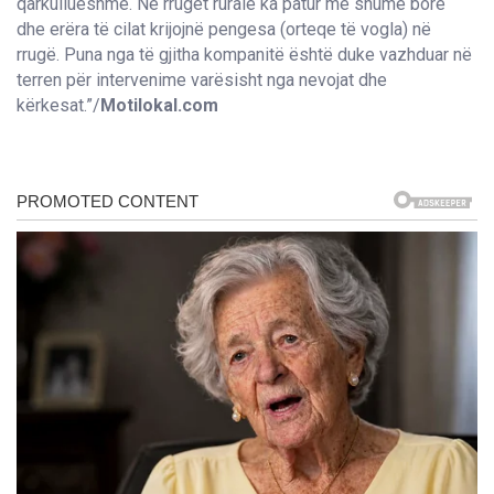
qarkullueshme. Në rrugët rurale ka patur më shumë borë
dhe erëra të cilat krijojnë pengesa (orteqe të vogla) në
rrugë. Puna nga të gjitha kompanitë është duke vazhduar në
terren për intervenime varësisht nga nevojat dhe
kërkesat.”/
Motilokal.com