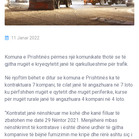
11 Janar 2022
Komuna e Prishtinës përmes një komunikate thotë se të
gjitha rrugët e kryeqytetit janë të qarkullueshme për trafik.
Në njoftim bëhet e ditur se komuna e Prishtinës ka të
kontraktuara 7 kompani, të cilat janë të angazhuara në 7 loto
ku përfshihen rrugët e qytetit dhe rrugët periferike, kurse
për rrugët rurale janë të angazhuara 4 kompani në 4 loto.
“Kontratat janë nënshkruar me kohë dhe kanë filluar të
zbatohen me datë 29 Nëntor 2021. Menjëherë mbas
nënshkrimit të kontratave i është dhënë urdhër të gjitha
kompanive të bëjnë furnizimin me kripë dhe rërë ashtu siç i