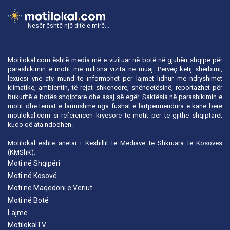
Nesër është një ditë e mirë...
Motilokal.com është media më e vizituar në botë në gjuhën shqipe për
parashikimin e motit me miliona vizita në muaj. Përveç këtij shërbimi,
lexuesi ynë aty mund të informohet për lajmet lidhur me ndryshimet
klimatike, ambientin, të rejat shkencore, shëndetësinë, reportazhet për
bukuritë e botës shqiptare dhe asaj së egër. Saktësia në parashikimin e
motit dhe temat e larmishme nga fushat e lartpërmendura e kanë bërë
motilokal.com
si referencën kryesore të motit për të gjithë shqiptarët
kudo që ata ndodhen.
Motilokal është anëtar i
Këshillit të Mediave të Shkruara të Kosovës
(KMShK).
Moti në Shqipëri
Moti në Kosovë
Moti në Maqedoni e Veriut
Moti në Botë
Lajme
MotilokalTV