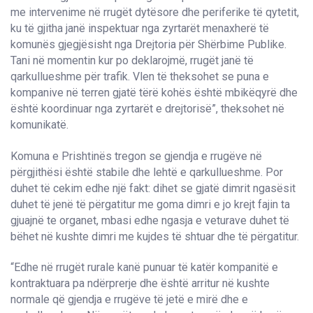
me intervenime në rrugët dytësore dhe periferike të qytetit,
ku të gjitha janë inspektuar nga zyrtarët menaxherë të
komunës gjegjësisht nga Drejtoria për Shërbime Publike.
Tani në momentin kur po deklarojmë, rrugët janë të
qarkullueshme për trafik. Vlen të theksohet se puna e
kompanive në terren gjatë tërë kohës është mbikëqyrë dhe
është koordinuar nga zyrtarët e drejtorisë”, theksohet në
komunikatë.
Komuna e Prishtinës tregon se gjendja e rrugëve në
përgjithësi është stabile dhe lehtë e qarkullueshme. Por
duhet të cekim edhe një fakt: dihet se gjatë dimrit ngasësit
duhet të jenë të përgatitur me goma dimri e jo krejt fajin ta
gjuajnë te organet, mbasi edhe ngasja e veturave duhet të
bëhet në kushte dimri me kujdes të shtuar dhe të përgatitur.
“Edhe në rrugët rurale kanë punuar të katër kompanitë e
kontraktuara pa ndërprerje dhe është arritur në kushte
normale që gjendja e rrugëve të jetë e mirë dhe e