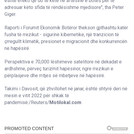
është efekti që do të ketë në aftësinë e botës për të
adresuar këto sfida të rëndësishme mjedisore", tha Peter
Giger.
Raporti i Forumit Ekonomik Botëror thekson gjithashtu katër
fusha të rrezikut - sigurinë kibernetike, një tranzicion të
çrregullt klimatik, presionet e migracionit dhe konkurrencën
në hapësirë.
Perspektiva e 70,000 lëshimeve satelitore në dekadat e
ardhshme, përveç turizmit hapësinor, ngre rrezikun e
përplasjeve dhe rritjes së mbetjeve në hapësirë.
Takimi i Davosit, që zhvillohet në janar, është shtyrë deri në
mesin e vitit 2022 për shkak të
pandemisë./Reuters/
Motilokal.com