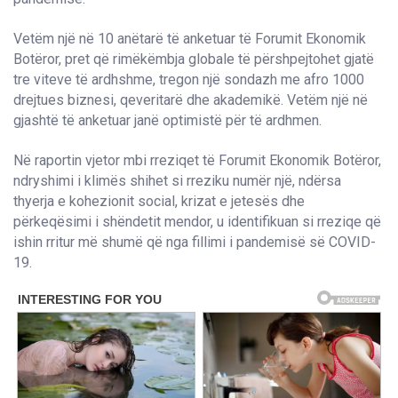
Vetëm një në 10 anëtarë të anketuar të Forumit Ekonomik
Botëror, pret që rimëkëmbja globale të përshpejtohet gjatë
tre viteve të ardhshme, tregon një sondazh me afro 1000
drejtues biznesi, qeveritarë dhe akademikë. Vetëm një në
gjashtë të anketuar janë optimistë për të ardhmen.
Në raportin vjetor mbi rreziqet të Forumit Ekonomik Botëror,
ndryshimi i klimës shihet si rreziku numër një, ndërsa
thyerja e kohezionit social, krizat e jetesës dhe
përkeqësimi i shëndetit mendor, u identifikuan si rreziqe që
ishin rritur më shumë që nga fillimi i pandemisë së COVID-
19.