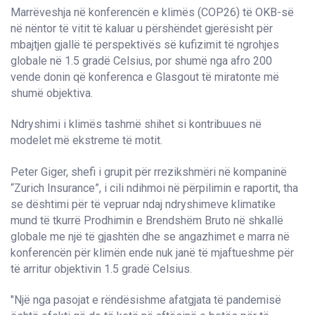
Marrëveshja në konferencën e klimës (COP26) të OKB-së
në nëntor të vitit të kaluar u përshëndet gjerësisht për
mbajtjen gjallë të perspektivës së kufizimit të ngrohjes
globale në 1.5 gradë Celsius, por shumë nga afro 200
vende donin që konferenca e Glasgout të miratonte më
shumë objektiva.
Ndryshimi i klimës tashmë shihet si kontribuues në
modelet më ekstreme të motit.
Peter Giger, shefi i grupit për rrezikshmëri në kompaninë
“Zurich Insurance”, i cili ndihmoi në përpilimin e raportit, tha
se dështimi për të vepruar ndaj ndryshimeve klimatike
mund të tkurrë Prodhimin e Brendshëm Bruto në shkallë
globale me një të gjashtën dhe se angazhimet e marra në
konferencën për klimën ende nuk janë të mjaftueshme për
të arritur objektivin 1.5 gradë Celsius.
"Një nga pasojat e rëndësishme afatgjata të pandemisë