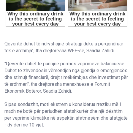
Qeveritë duhet të ndryshojnë strategji duke u përqendruar
tek e ardhmja”, tha drejtoresha WEF-së, Saadia Zahidi.
"Qeveritë duhet të punojnë përmes veprimeve balancuese.
Duhet të zhvendosin vëmendjen nga gjendja e emergjencës
dhe stimujt financiarë, drejt rimëkëmbjes dhe investimet për
të ardhmen", tha drejtoresha menaxhuese e Forumit
Ekonomik Botëror, Saadia Zahidi.
Sipas sondazhit, moti ekstrem u konsiderua rreziku më i
madh në botë për periudhën afatshkurtër dhe një dështim
për veprime klimatike në aspektin afatmesëm dhe afatgjatë
- dy deri në 10 vjet.