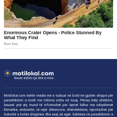
Nesër është një ditë e mirë...
Motilokal.com është media më e vizituar në botë në gjuhën shqipe për
parashikimin e motit me miliona vizita në muaj. Përveç këtij shërbimi,
lexuesi ynë aty mund të informohet për lajmet lidhur me ndryshimet
klimatike, ambientin, të rejat shkencore, shëndetësinë, reportazhet për
bukuritë e botës shqiptare dhe asaj së egër. Saktësia në parashikimin e