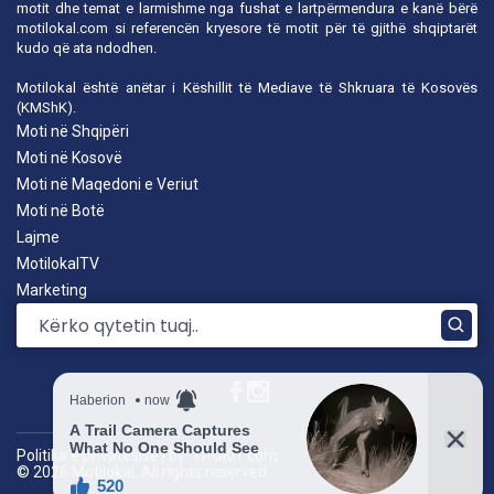
motit dhe temat e larmishme nga fushat e lartpërmendura e kanë bërë
motilokal.com
si referencën kryesore të motit për të gjithë shqiptarët
kudo që ata ndodhen.
Motilokal është anëtar i
Këshillit të Mediave të Shkruara të Kosovës
(KMShK).
Moti në Shqipëri
Moti në Kosovë
Moti në Maqedoni e Veriut
Moti në Botë
Lajme
MotilokalTV
Marketing
Politika e privatësisë
|
by: TROKIT.com
© 2026 Motilokal. All rights reserved