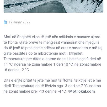
12 Janar 2022
Moti në Shqipëri vijon të jetë nën ndikimin e masave ajrore
të ftohta. Gjatë orëve të mëngjesit vranësirat dhe mjegulla
do të jenë të pranishme ndërsa në orët e mesditës e më tej
gjatë pasdites do të mbizotërojë moti i kthjellët.
Temperaturat për ditën e sotme do të luhatën nga 9 deri në
11 °C, ndërsa në zona malore 1 deri 10 °C, në zonat malore
-6 deri në -2 °C.
Dita e enjte pritet të jetë me mot të ftohtë, të kthjellët e me
diell. Temperaturat do të lëvizin nga -3 deri në 7 °C, ndërsa
në zonat malore prej -13 deri në -4 °C. /
Motilokal.com