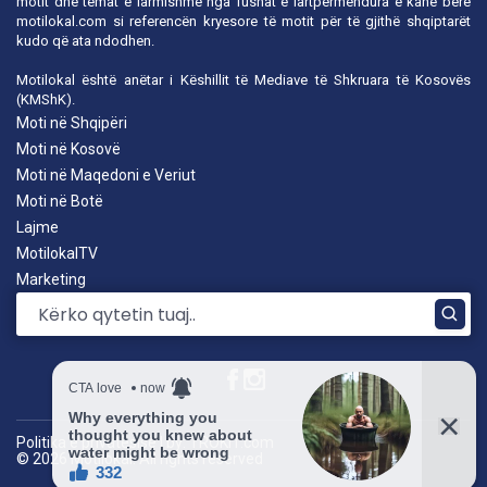
motit dhe temat e larmishme nga fushat e lartpërmendura e kanë bërë
motilokal.com
si referencën kryesore të motit për të gjithë shqiptarët
kudo që ata ndodhen.
Motilokal është anëtar i
Këshillit të Mediave të Shkruara të Kosovës
(KMShK).
Moti në Shqipëri
Moti në Kosovë
Moti në Maqedoni e Veriut
Moti në Botë
Lajme
MotilokalTV
Marketing
Politika e privatësisë
|
by: TROKIT.com
© 2026 Motilokal. All rights reserved