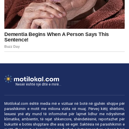
Nesër është një ditë e mirë...
Motilokal.com është media më e vizituar në botë në gjuhën shqipe për
parashikimin e motit me miliona vizita në muaj. Përveç këtij shërbimi,
lexuesi ynë aty mund të informohet për lajmet lidhur me ndryshimet
klimatike, ambientin, të rejat shkencore, shëndetësinë, reportazhet për
bukuritë e botës shqiptare dhe asaj së egër. Saktësia në parashikimin e