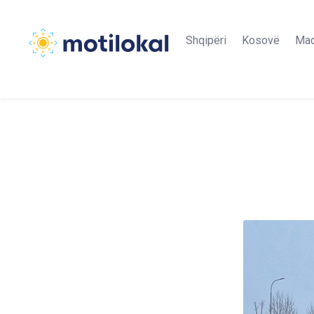
Shqipëri
Kosovë
Maq