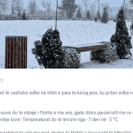
22
tet të vazhdon edhe në ditët e para të kësaj jave, ku priten edhe r
sovë do të mbajë i ftohtë e me erë, gjatë ditës pjesërisht me re e
shje bore. Temperaturat do të lëvizin nga -7 deri në -3 °C.
arashihet të jetë me mot shumë të ftohtë e kryesisht të kthjellët