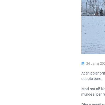
24 Janar 20
Acari polar pri
dobëta bore.
Moti sot në Ko
mundësi për re
Dita e martë p