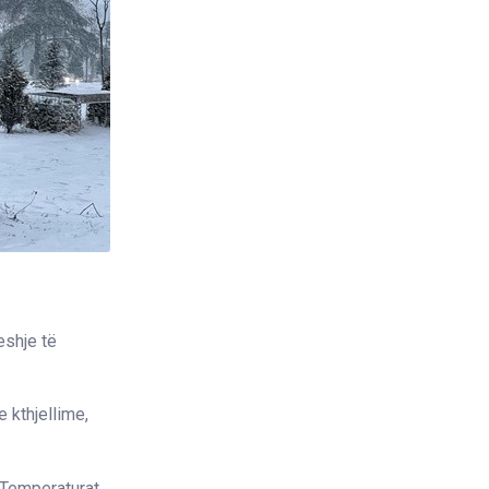
eshje të
 kthjellime,
. Temperaturat