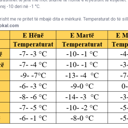
rej -10 deri në -1 °C.
risht me re pritet të mbajë dita e mërkurë. Temperaturat do të sil
lokal.com