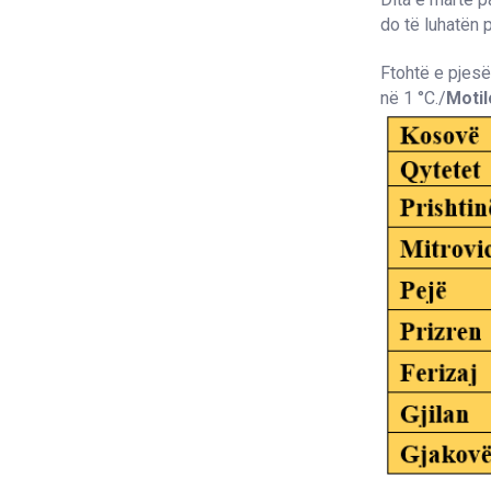
do të luhatën p
Ftohtë e pjesë
në 1 °C./
Moti