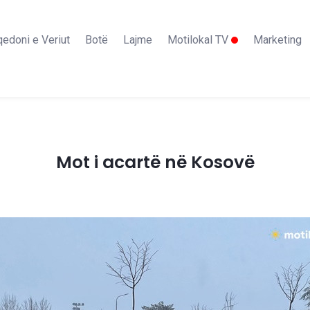
edoni e Veriut
Botë
Lajme
Motilokal TV
Marketing
Mot i acartë në Kosovë