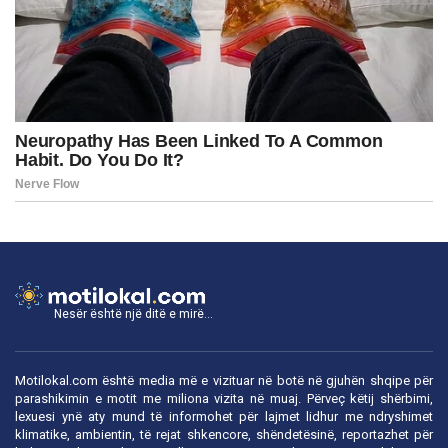
Nesër është një ditë e mirë...
Motilokal.com është media më e vizituar në botë në gjuhën shqipe për
parashikimin e motit me miliona vizita në muaj. Përveç këtij shërbimi,
lexuesi ynë aty mund të informohet për lajmet lidhur me ndryshimet
klimatike, ambientin, të rejat shkencore, shëndetësinë, reportazhet për