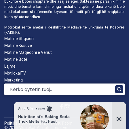
bukuritë e botës shqiptare dhe asaj së egër. Saktësia në parashikimin e
motit dhe temat e larmishme nga fushat e lartpërmendura e kanë bërë
motilokal.com
si referencën kryesore të motit për të gjithë shqiptarët
kudo që ata ndodhen.
Motilokal është anëtar i
Këshillit të Mediave të Shkruara të Kosovës
(KMShK).
Moti në Shqipëri
Moti në Kosovë
Moti në Maqedoni e Veriut
Moti në Botë
Lajme
MotilokalTV
Marketing
Politika e privatësisë
|
by: TROKIT.com
© 2026 Motilokal. All rights reserved