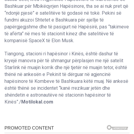
Bashkuar për Mbikëqyrjen Hapësinore, tha se ai nuk pret që
“ndonjë pjesë” e satelitëve të godasë në tokë. Pekini së
fundmi akuzoi Shtetet e Bashkuara për sjellje të
papërgjegjshme dhe të pasigurt në Hapësirë, pas “takimeve
të afërta” në mes të stacionit kinez dhe satelitëve të
kompanisë SpaceX të Elon Musk.
Tiangong, stacioni ri hapësinor i Kinës, është dashur të
kryejë manovra për të shmangur përplasjen me një satelit
Starlink në muajin korrik dhe një tjetër në muajin tetor, është
thënë në ankesën e Pekinit të dërguar në agjencinë
hapësinore të Kombeve të Bashkuara këtë muaj. Në ankesë
është thënë se incidentet “kanë rrezikuar jetën dhe
shëndetin e astronautëve në stacionin hapësinor të
Kinës”./
Motilokal.com