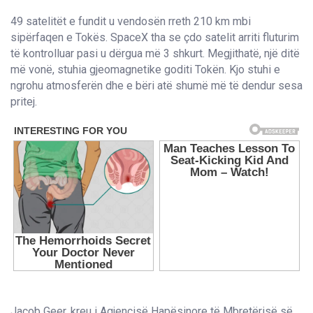
49 satelitët e fundit u vendosën rreth 210 km mbi
sipërfaqen e Tokës. SpaceX tha se çdo satelit arriti fluturim
të kontrolluar pasi u dërgua më 3 shkurt. Megjithatë, një ditë
më vonë, stuhia gjeomagnetike goditi Tokën. Kjo stuhi e
ngrohu atmosferën dhe e bëri atë shumë më të dendur sesa
pritej.
Jacob Geer, kreu i Agjencisë Hapësinore të Mbretërisë së