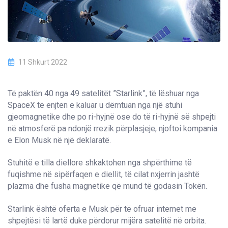
11 Shkurt 2022
Të paktën 40 nga 49 satelitët ”Starlink”, të lëshuar nga
SpaceX të enjten e kaluar u dëmtuan nga një stuhi
gjeomagnetike dhe po ri-hyjnë ose do të ri-hyjnë së shpejti
në atmosferë pa ndonjë rrezik përplasjeje, njoftoi kompania
e Elon Musk në një deklaratë.
Stuhitë e tilla diellore shkaktohen nga shpërthime të
fuqishme në sipërfaqen e diellit, të cilat nxjerrin jashtë
plazma dhe fusha magnetike që mund të godasin Tokën.
Starlink është oferta e Musk për të ofruar internet me
shpejtësi të lartë duke përdorur mijëra satelitë në orbita.