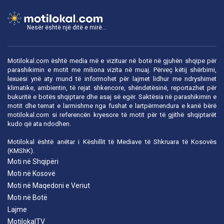
Nesër është një ditë e mirë...
Motilokal.com është media më e vizituar në botë në gjuhën shqipe për
parashikimin e motit me miliona vizita në muaj. Përveç këtij shërbimi,
lexuesi ynë aty mund të informohet për lajmet lidhur me ndryshimet
klimatike, ambientin, të rejat shkencore, shëndetësinë, reportazhet për
bukuritë e botës shqiptare dhe asaj së egër. Saktësia në parashikimin e
motit dhe temat e larmishme nga fushat e lartpërmendura e kanë bërë
motilokal.com
si referencën kryesore të motit për të gjithë shqiptarët
kudo që ata ndodhen.
Motilokal është anëtar i
Këshillit të Mediave të Shkruara të Kosovës
(KMShK).
Moti në Shqipëri
Moti në Kosovë
Moti në Maqedoni e Veriut
Moti në Botë
Lajme
MotilokalTV