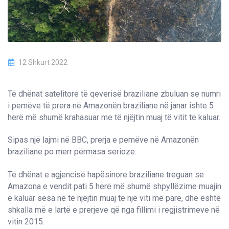
12 Shkurt 2022
Të dhënat satelitore të qeverisë braziliane zbuluan se numri
i pemëve të prera në Amazonën braziliane në janar ishte 5
herë më shumë krahasuar me të njëjtin muaj të vitit të kaluar.
Sipas një lajmi në BBC, prerja e pemëve në Amazonën
braziliane po merr përmasa serioze.
Të dhënat e agjencisë hapësinore braziliane treguan se
Amazona e vendit pati 5 herë më shumë shpyllëzime muajin
e kaluar sesa në të njëjtin muaj të një viti më parë, dhe është
shkalla më e lartë e prerjeve që nga fillimi i regjistrimeve në
vitin 2015.