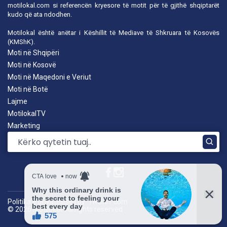
motilokal.com
si referencën kryesore të motit për të gjithë shqiptarët
kudo që ata ndodhen.
Motilokal është anëtar i
Këshillit të Mediave të Shkruara të Kosovës
(KMShK).
Moti në Shqipëri
Moti në Kosovë
Moti në Maqedoni e Veriut
Moti në Botë
Lajme
MotilokalTV
Marketing
Politika e privatësisë
|
by: TROKIT.com
© 2026 Motilokal. All rights reserved