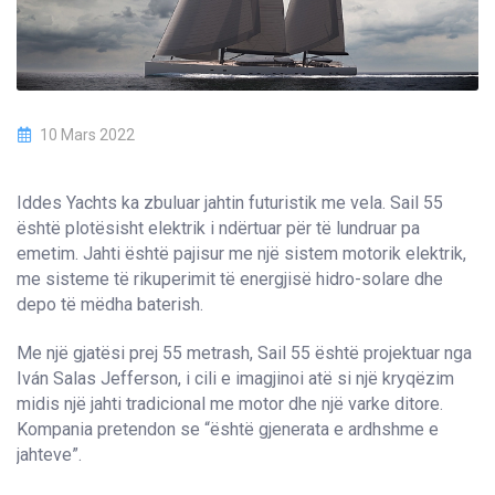
10 Mars 2022
Iddes Yachts ka zbuluar jahtin futuristik me vela. Sail 55
është plotësisht elektrik i ndërtuar për të lundruar pa
emetim. Jahti është pajisur me një sistem motorik elektrik,
me sisteme të rikuperimit të energjisë hidro-solare dhe
depo të mëdha baterish.
Me një gjatësi prej 55 metrash, Sail 55 është projektuar nga
Iván Salas Jefferson, i cili e imagjinoi atë si një kryqëzim
midis një jahti tradicional me motor dhe një varke ditore.
Kompania pretendon se “është gjenerata e ardhshme e
jahteve”.