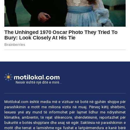
Nesër është një ditë e mirë...
Motilokal.com është media më e vizituar në botë në gjuhën shqipe për
parashikimin e motit me miliona vizita në muaj. Përveç këtij shërbimi,
lexuesi ynë aty mund të informohet për lajmet lidhur me ndryshimet
klimatike, ambientin, të rejat shkencore, shëndetësinë, reportazhet për
bukuritë e botës shqiptare dhe asaj së egër. Saktësia në parashikimin e
motit dhe temat e larmishme nga fushat e lartpërmendura e kanë bërë