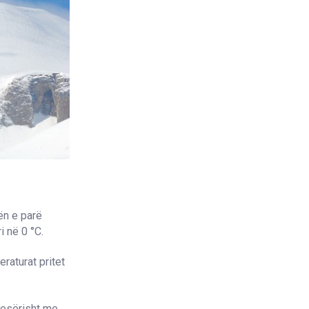
ën e parë
i në 0 °C.
raturat pritet
pjesërisht me