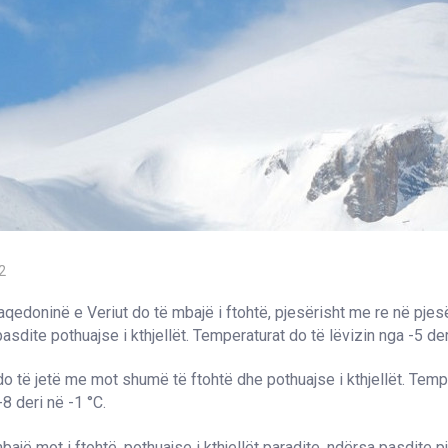
2
qedoninë e Veriut do të mbajë i ftohtë, pjesërisht me re në pjes
asdite pothuajse i kthjellët. Temperaturat do të lëvizin nga -5 der
do të jetë me mot shumë të ftohtë dhe pothuajse i kthjellët. Tempe
-8 deri në -1 °C.
mbajë mot i ftohtë, pothuajse i kthjellët paradite, ndërsa pasdite 