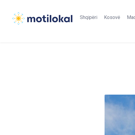
Shqipëri
Kosovë
Maq