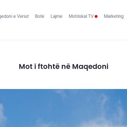
edoni e Veriut
Botë
Lajme
Motilokal TV
Marketing
Mot i ftohtë në Maqedoni