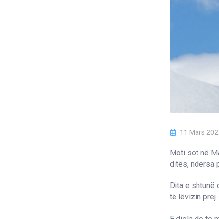
11 Mars 202
Moti sot në Ma
ditës, ndërsa p
Dita e shtunë 
të lëvizin prej 
E diela do të 