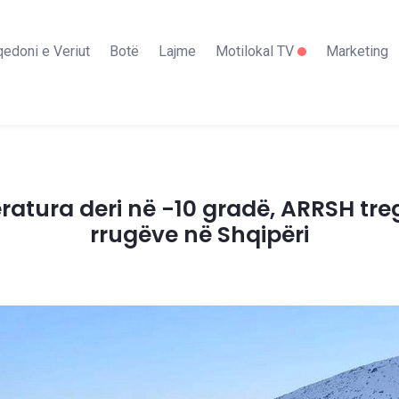
edoni e Veriut
Botë
Lajme
Motilokal TV
Marketing
atura deri në -10 gradë, ARRSH tre
rrugëve në Shqipëri