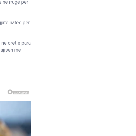
s në rrugë për
jatë natës për
 në orët e para
 pajisen me