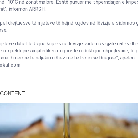
 në -10°C në zonat malore. Është punuar me shpërndarjen e kripë
icat”, informon ARRSH.
el drejtuesve të mjeteve të bëjnë kujdes në lëvizje e sidomos g
ave.
mjeteve duhet të bëjnë kujdes në lëvizje, sidomos gjatë natës dhe
të respektojnë sinjalistikën rrugore të reduktojnë shpejtësinë, të
oma dimërore të ndjekin udhëzimet e Policisë Rrugore”, apelon
lokal.com