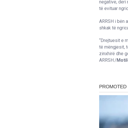
negative, deri
të evituar ngr
ARRSH i bën ap
shkak të ngric
“Drejtuesit e 
të mëngjesit, 
zinxhirë dhe g
ARRSH./
Moti