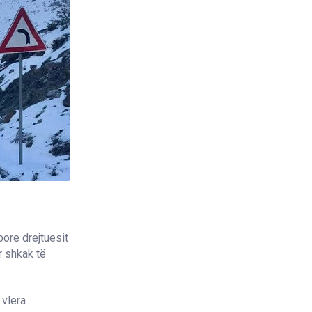
bore drejtuesit
r shkak të
 vlera