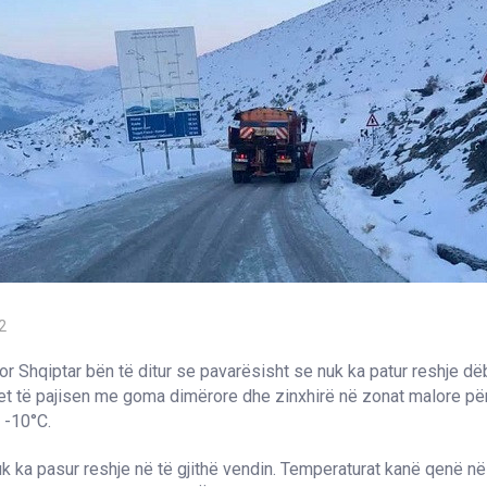
2
gor Shqiptar bën të ditur se pavarësisht se nuk ka patur reshje dë
et të pajisen me goma dimërore dhe zinxhirë në zonat malore pë
 -10°C.
uk ka pasur reshje në të gjithë vendin. Temperaturat kanë qenë në