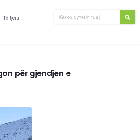
Të tjera
gon për gjendjen e