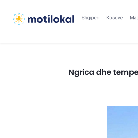
Shqipëri
Kosovë
Maq
Ngrica dhe temper