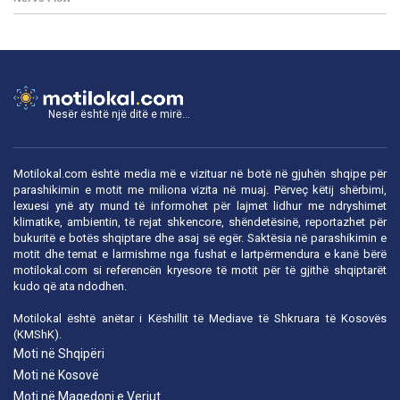
Nesër është një ditë e mirë...
Motilokal.com është media më e vizituar në botë në gjuhën shqipe për
parashikimin e motit me miliona vizita në muaj. Përveç këtij shërbimi,
lexuesi ynë aty mund të informohet për lajmet lidhur me ndryshimet
klimatike, ambientin, të rejat shkencore, shëndetësinë, reportazhet për
bukuritë e botës shqiptare dhe asaj së egër. Saktësia në parashikimin e
motit dhe temat e larmishme nga fushat e lartpërmendura e kanë bërë
motilokal.com
si referencën kryesore të motit për të gjithë shqiptarët
kudo që ata ndodhen.
Motilokal është anëtar i
Këshillit të Mediave të Shkruara të Kosovës
(KMShK).
Moti në Shqipëri
Moti në Kosovë
Moti në Maqedoni e Veriut