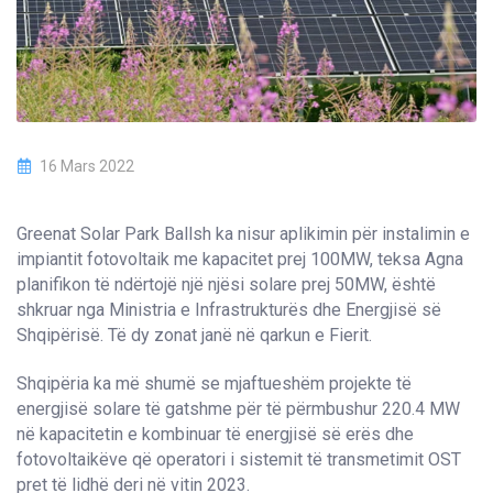
16 Mars 2022
Greenat Solar Park Ballsh ka nisur aplikimin për instalimin e
impiantit fotovoltaik me kapacitet prej 100MW, teksa Agna
planifikon të ndërtojë një njësi solare prej 50MW, është
shkruar nga Ministria e Infrastrukturës dhe Energjisë së
Shqipërisë. Të dy zonat janë në qarkun e Fierit.
Shqipëria ka më shumë se mjaftueshëm projekte të
energjisë solare të gatshme për të përmbushur 220.4 MW
në kapacitetin e kombinuar të energjisë së erës dhe
fotovoltaikëve që operatori i sistemit të transmetimit OST
pret të lidhë deri në vitin 2023.