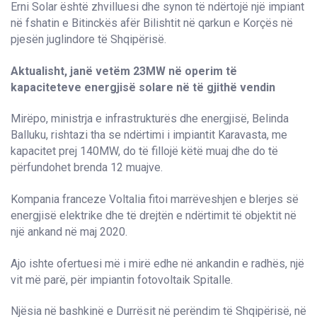
Erni Solar është zhvilluesi dhe synon të ndërtojë një impiant
në fshatin e Bitinckës afër Bilishtit në qarkun e Korçës në
pjesën juglindore të Shqipërisë.
Aktualisht, janë vetëm 23MW në operim të
kapaciteteve energjisë solare në të gjithë vendin
Mirëpo, ministrja e infrastrukturës dhe energjisë, Belinda
Balluku, rishtazi tha se ndërtimi i impiantit Karavasta, me
kapacitet prej 140MW, do të fillojë këtë muaj dhe do të
përfundohet brenda 12 muajve.
Kompania franceze Voltalia fitoi marrëveshjen e blerjes së
energjisë elektrike dhe të drejtën e ndërtimit të objektit në
një ankand në maj 2020.
Ajo ishte ofertuesi më i mirë edhe në ankandin e radhës, një
vit më parë, për impiantin fotovoltaik Spitalle.
Njësia në bashkinë e Durrësit në perëndim të Shqipërisë, në