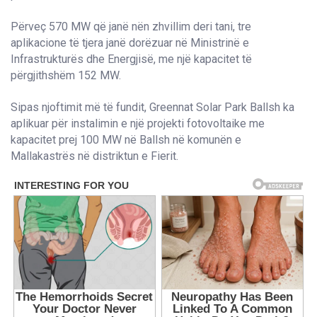
Përveç 570 MW që janë nën zhvillim deri tani, tre
aplikacione të tjera janë dorëzuar në Ministrinë e
Infrastrukturës dhe Energjisë, me një kapacitet të
përgjithshëm 152 MW.
Sipas njoftimit më të fundit, Greennat Solar Park Ballsh ka
aplikuar për instalimin e një projekti fotovoltaike me
kapacitet prej 100 MW në Ballsh në komunën e
Mallakastrës në distriktun e Fierit.