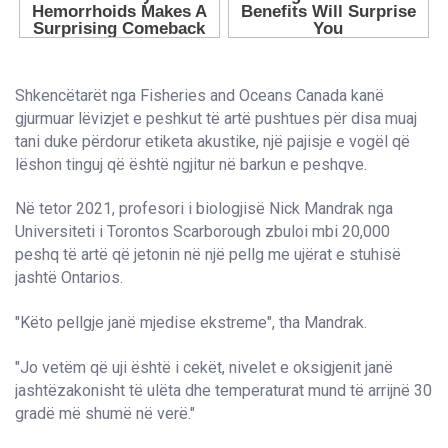
Shkencëtarët nga Fisheries and Oceans Canada kanë
gjurmuar lëvizjet e peshkut të artë pushtues për disa muaj
tani duke përdorur etiketa akustike, një pajisje e vogël që
lëshon tinguj që është ngjitur në barkun e peshqve.
Në tetor 2021, profesori i biologjisë Nick Mandrak nga
Universiteti i Torontos Scarborough zbuloi mbi 20,000
peshq të artë që jetonin në një pellg me ujërat e stuhisë
jashtë Ontarios.
"Këto pellgje janë mjedise ekstreme", tha Mandrak.
"Jo vetëm që uji është i cekët, nivelet e oksigjenit janë
jashtëzakonisht të ulëta dhe temperaturat mund të arrijnë 30
gradë më shumë në verë."