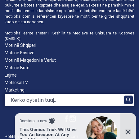
bukuritë e botës shqiptare dhe asaj së egër. Saktësia në parashikimin e
motit dhe temat e larmishme nga fushat e lartpërmendura e kanë bërë
motilokal.com
si referencën kryesore të motit për të gjithë shqiptarët
kudo që ata ndodhen.
Motilokal është anëtar i
Këshillit të Mediave të Shkruara të Kosovës
(KMShK).
Moti në Shqipëri
Moti në Kosovë
Moti në Maqedoni e Veriut
Moti në Botë
Lajme
MotilokalTV
Marketing
Politika e privatësisë
|
by: TROKIT.com