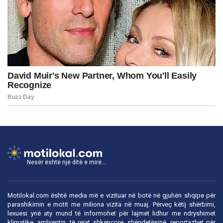
Nesër është një ditë e mirë...
Motilokal.com është media më e vizituar në botë në gjuhën shqipe për
parashikimin e motit me miliona vizita në muaj. Përveç këtij shërbimi,
lexuesi ynë aty mund të informohet për lajmet lidhur me ndryshimet
klimatike, ambientin, të rejat shkencore, shëndetësinë, reportazhet për