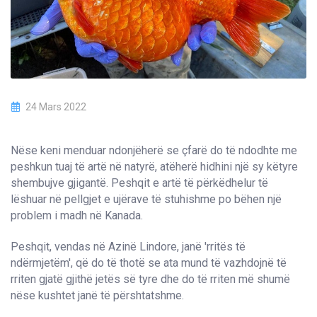
24 Mars 2022
Nëse keni menduar ndonjëherë se çfarë do të ndodhte me
peshkun tuaj të artë në natyrë, atëherë hidhini një sy këtyre
shembujve gjigantë. Peshqit e artë të përkëdhelur të
lëshuar në pellgjet e ujërave të stuhishme po bëhen një
problem i madh në Kanada.
Peshqit, vendas në Azinë Lindore, janë 'rritës të
ndërmjetëm', që do të thotë se ata mund të vazhdojnë të
rriten gjatë gjithë jetës së tyre dhe do të rriten më shumë
nëse kushtet janë të përshtatshme.