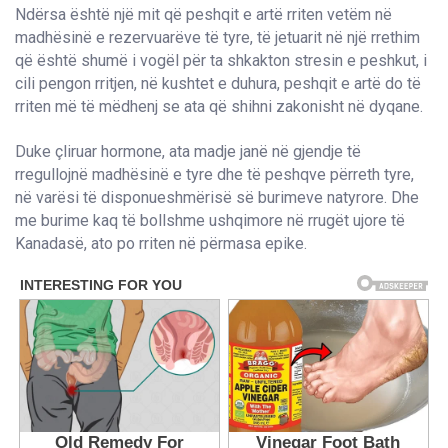
Ndërsa është një mit që peshqit e artë rriten vetëm në
madhësinë e rezervuarëve të tyre, të jetuarit në një rrethim
që është shumë i vogël për ta shkakton stresin e peshkut, i
cili pengon rritjen, në kushtet e duhura, peshqit e artë do të
rriten më të mëdhenj se ata që shihni zakonisht në dyqane.
Duke çliruar hormone, ata madje janë në gjendje të
rregullojnë madhësinë e tyre dhe të peshqve përreth tyre,
në varësi të disponueshmërisë së burimeve natyrore. Dhe
me burime kaq të bollshme ushqimore në rrugët ujore të
Kanadasë, ato po rriten në përmasa epike.