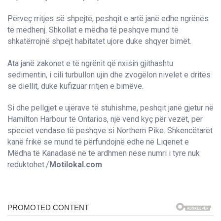
Përveç rritjes së shpejtë, peshqit e artë janë edhe ngrënës
të mëdhenj. Shkollat e mëdha të peshqve mund të
shkatërrojnë shpejt habitatet ujore duke shqyer bimët.
Ata janë zakonet e të ngrënit që nxisin gjithashtu
sedimentin, i cili turbullon ujin dhe zvogëlon nivelet e dritës
së diellit, duke kufizuar rritjen e bimëve.
Si dhe pellgjet e ujërave të stuhishme, peshqit janë gjetur në
Hamilton Harbour të Ontarios, një vend kyç për vezët, për
speciet vendase të peshqve si Northern Pike. Shkencëtarët
kanë frikë se mund të përfundojnë edhe në Liqenet e
Mëdha të Kanadasë në të ardhmen nëse numri i tyre nuk
reduktohet./
Motilokal.com