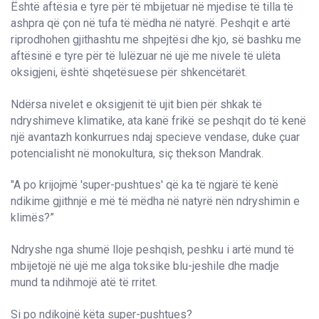
Është aftësia e tyre për të mbijetuar në mjedise të tilla të
ashpra që çon në tufa të mëdha në natyrë. Peshqit e artë
riprodhohen gjithashtu me shpejtësi dhe kjo, së bashku me
aftësinë e tyre për të lulëzuar në ujë me nivele të ulëta
oksigjeni, është shqetësuese për shkencëtarët.
Ndërsa nivelet e oksigjenit të ujit bien për shkak të
ndryshimeve klimatike, ata kanë frikë se peshqit do të kenë
një avantazh konkurrues ndaj specieve vendase, duke çuar
potencialisht në monokultura, siç thekson Mandrak.
"A po krijojmë 'super-pushtues' që ka të ngjarë të kenë
ndikime gjithnjë e më të mëdha në natyrë nën ndryshimin e
klimës?”
Ndryshe nga shumë lloje peshqish, peshku i artë mund të
mbijetojë në ujë me alga toksike blu-jeshile dhe madje
mund ta ndihmojë atë të rritet.
Si po ndikojnë këta super-pushtues?