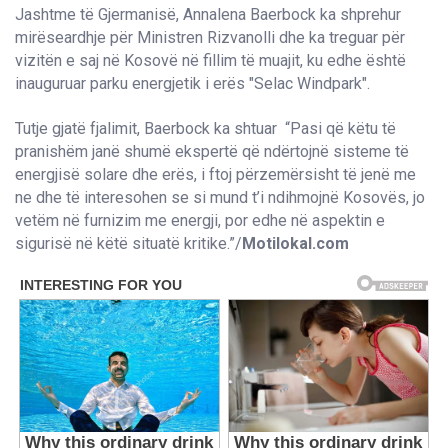
Jashtme të Gjermanisë, Annalena Baerbock ka shprehur
mirëseardhje për Ministren Rizvanolli dhe ka treguar për
vizitën e saj në Kosovë në fillim të muajit, ku edhe është
inauguruar parku energjetik i erës "Selac Windpark".
Tutje gjatë fjalimit, Baerbock ka shtuar “Pasi që këtu të
pranishëm janë shumë ekspertë që ndërtojnë sisteme të
energjisë solare dhe erës, i ftoj përzemërsisht të jenë me
ne dhe të interesohen se si mund t’i ndihmojnë Kosovës, jo
vetëm në furnizim me energji, por edhe në aspektin e
sigurisë në këtë situatë kritike.”/
Motilokal.com