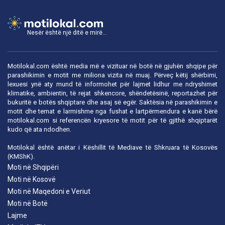
Nesër është një ditë e mirë...
Motilokal.com është media më e vizituar në botë në gjuhën shqipe për
parashikimin e motit me miliona vizita në muaj. Përveç këtij shërbimi,
lexuesi ynë aty mund të informohet për lajmet lidhur me ndryshimet
klimatike, ambientin, të rejat shkencore, shëndetësinë, reportazhet për
bukuritë e botës shqiptare dhe asaj së egër. Saktësia në parashikimin e
motit dhe temat e larmishme nga fushat e lartpërmendura e kanë bërë
motilokal.com
si referencën kryesore të motit për të gjithë shqiptarët
kudo që ata ndodhen.
Motilokal është anëtar i
Këshillit të Mediave të Shkruara të Kosovës
(KMShK).
Moti në Shqipëri
Moti në Kosovë
Moti në Maqedoni e Veriut
Moti në Botë
Lajme