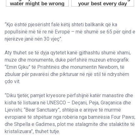
“Kjo është pjesërisht falë këtij shteti ballkanik që ka
popullsinë më të re në Evropë – më shumë se 65 për qind e
njerëzve janë nën 30 vjeç”.
Aty thuhet se të dyja qytetet kanë gjithashtu shumë xhami,
muze dhe monumente, duke përfshirë muzeun etnografik
“Emin Gjiku” të Prishtinës dhe monumentin Newborn, të
zbuluar për pavarësi dhe pikturuar në një stil të ndryshëm
çdo vit.
“Diku tjetër, pamjet kryesore përfshijnë katër manastire dhe
kisha të listuara në UNESCO – Deçani, Peja, Graçanica dhe
Ljevishi; “Bear Sanctuary”, shtëpia e arinjve të murrmë
evropianë të shpëtuar nga robëria nga bamirësia Four Paws;
dhe Shpella e Gadimes, plot me stalagmite dhe stalaktite të
kristalizuara”, thuhet tutje.