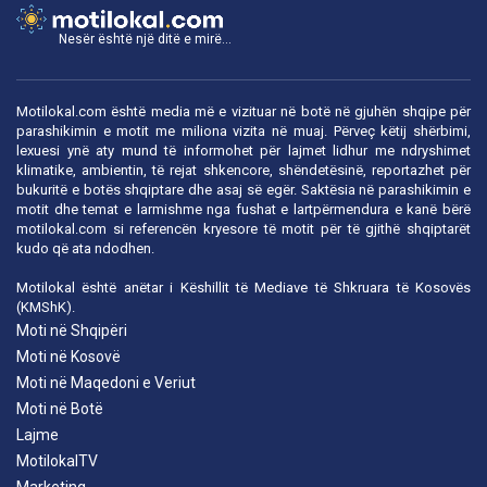
Nesër është një ditë e mirë...
Motilokal.com është media më e vizituar në botë në gjuhën shqipe për
parashikimin e motit me miliona vizita në muaj. Përveç këtij shërbimi,
lexuesi ynë aty mund të informohet për lajmet lidhur me ndryshimet
klimatike, ambientin, të rejat shkencore, shëndetësinë, reportazhet për
bukuritë e botës shqiptare dhe asaj së egër. Saktësia në parashikimin e
motit dhe temat e larmishme nga fushat e lartpërmendura e kanë bërë
motilokal.com
si referencën kryesore të motit për të gjithë shqiptarët
kudo që ata ndodhen.
Motilokal është anëtar i
Këshillit të Mediave të Shkruara të Kosovës
(KMShK).
Moti në Shqipëri
Moti në Kosovë
Moti në Maqedoni e Veriut
Moti në Botë
Lajme
MotilokalTV