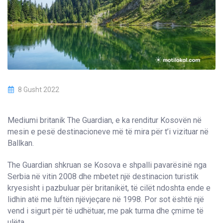
8 Gusht 2022
Mediumi britanik The Guardian, e ka renditur Kosovën në
mesin e pesë destinacioneve më të mira për t’i vizituar në
Ballkan.
The Guardian shkruan se Kosova e shpalli pavarësinë nga
Serbia në vitin 2008 dhe mbetet një destinacion turistik
kryesisht i pazbuluar për britanikët, të cilët ndoshta ende e
lidhin atë me luftën njëvjeçare në 1998. Por sot është një
vend i sigurt për të udhëtuar, me pak turma dhe çmime të
ulëta.