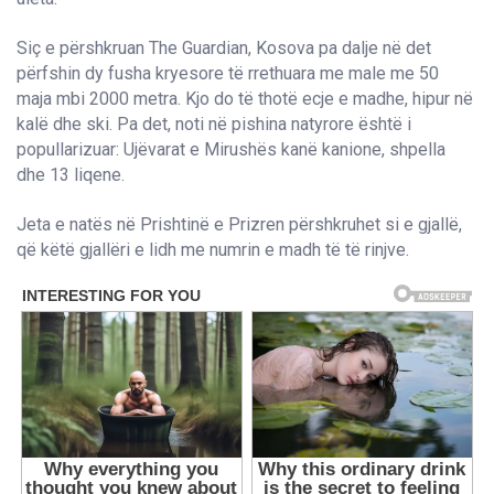
Siç e përshkruan The Guardian, Kosova pa dalje në det
përfshin dy fusha kryesore të rrethuara me male me 50
maja mbi 2000 metra. Kjo do të thotë ecje e madhe, hipur në
kalë dhe ski. Pa det, noti në pishina natyrore është i
popullarizuar: Ujëvarat e Mirushës kanë kanione, shpella
dhe 13 liqene.
Jeta e natës në Prishtinë e Prizren përshkruhet si e gjallë,
që këtë gjallëri e lidh me numrin e madh të të rinjve.