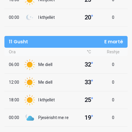
20
°
00:00
I kthjellët
0
11 Gusht
E martë
Ora
°C
Reshje
32
°
06:00
Me diell
0
33
°
12:00
Me diell
0
25
°
18:00
I kthjellët
0
19
°
00:00
Pjesërisht me re
0