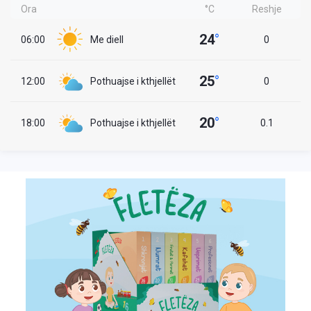
Ora
°C
Reshje
24
°
06:00
Me diell
0
25
°
12:00
Pothuajse i kthjellët
0
20
°
18:00
Pothuajse i kthjellët
0.1