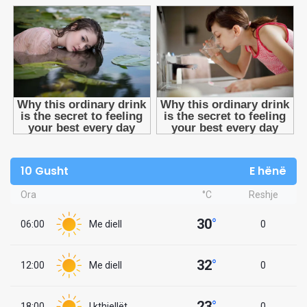
10 Gusht
E hënë
Ora
°C
Reshje
30
°
06:00
Me diell
0
32
°
12:00
Me diell
0
23
°
18:00
I kthjellët
0