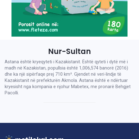
Nur-Sultan
Astana është kryeqyteti i Kazakistanit. Është qyteti i dytë më i
madh në Kazakistan, popullsia është 1,006,574 banorë (2016)
dhe ka një sipërfaqe prej 710 km². Gjendet në veri-lindje të
Kazakistanit në prefekturën Akmola. Astana është e ndërtuar
kryesisht nga kompania e njohur Mabetex, me pronarë Behgjet
Pacolli.