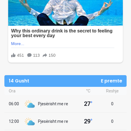
14 Gusht
E premte
Ora
°C
Reshje
27
°
06:00
Pjesërisht me re
0
29
°
12:00
Pjesërisht me re
0