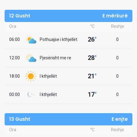
12 Gusht
E mërkurë
Ora
°C
Reshje
26
°
06:00
Pothuajse i kthjellët
0
28
°
12:00
Pjesërisht me re
0
21
°
18:00
I kthjellët
0
17
°
00:00
I kthjellët
0
13 Gusht
E enjte
Ora
°C
Reshje