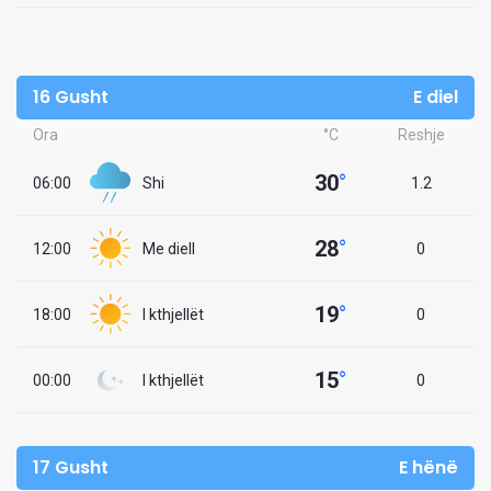
16 Gusht
E diel
Ora
°C
Reshje
30
°
06:00
Shi
1.2
28
°
12:00
Me diell
0
19
°
18:00
I kthjellët
0
15
°
00:00
I kthjellët
0
17 Gusht
E hënë