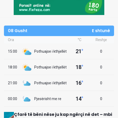
08 Gusht
E shtunë
Ora
°C
Reshje
21
°
15:00
Pothuajse i kthjellët
0
18
°
18:00
Pothuajse i kthjellët
0
16
°
21:00
Pothuajse i kthjellët
0
14
°
00:00
Pjesërisht me re
0
Çfarë të bëni nëse ju kap ngërçi në det – mbi