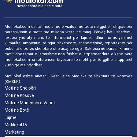
Nesër është një ditë e mirë...
Motilokal.com është media më e vizituar në botë në gjuhën shqipe për
parashikimin e motit me miliona vizita në muaj. Përveç këtij shërbimi,
lexuesi ynë aty mund të informohet për lajmet lidhur me ndryshimet
klimatike, ambientin, të rejat shkencore, shëndetësinë, reportazhet për
bukuritë e botës shqiptare dhe asaj së egër. Saktësia në parashikimin e
motit dhe temat e larmishme nga fushat e lartpërmendura e kanë bërë
motilokal.com
si referencën kryesore të motit për të gjithë shqiptarët
kudo që ata ndodhen.
Motilokal është anëtar i
Këshillit të Mediave të Shkruara të Kosovës
(KMShK).
Moti në Shqipëri
Moti në Kosovë
Moti në Maqedoni e Veriut
Moti në Botë
Lajme
MotilokalTV
Marketing