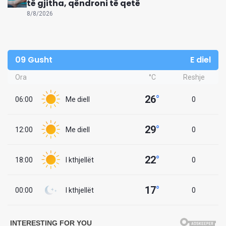
të gjitha, qëndroni të qetë
8/8/2026
09 Gusht
E diel
Ora
°C
Reshje
26
°
06:00
Me diell
0
29
°
12:00
Me diell
0
22
°
18:00
I kthjellët
0
17
°
00:00
I kthjellët
0