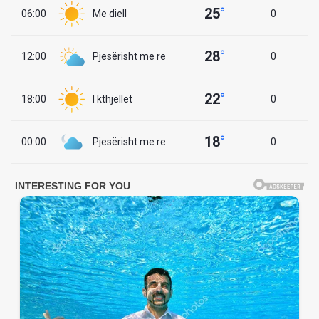
25
°
06:00
Me diell
0
28
°
12:00
Pjesërisht me re
0
22
°
18:00
I kthjellët
0
18
°
00:00
Pjesërisht me re
0