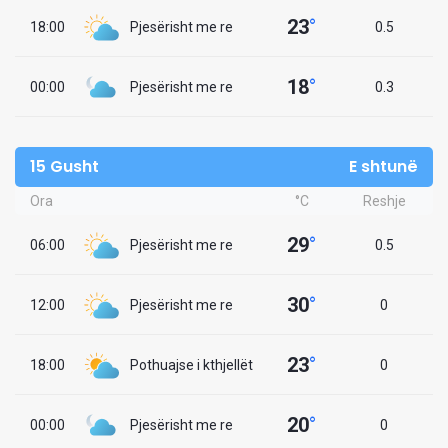
23
°
18:00
Pjesërisht me re
0.5
18
°
00:00
Pjesërisht me re
0.3
15 Gusht
E shtunë
Ora
°C
Reshje
29
°
06:00
Pjesërisht me re
0.5
30
°
12:00
Pjesërisht me re
0
23
°
18:00
Pothuajse i kthjellët
0
20
°
00:00
Pjesërisht me re
0