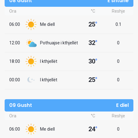
08 Gusht
E shtunë
Ora
°C
Reshje
25
°
06:00
Me diell
0.1
32
°
12:00
Pothuajse i kthjellët
0
30
°
18:00
I kthjellët
0
25
°
00:00
I kthjellët
0
09 Gusht
E diel
Ora
°C
Reshje
24
°
06:00
Me diell
0