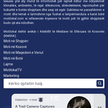
lexuesi ynë aty mund të informohet për lajmet lidhur me ndryshimet
klimatike, ambientin, të rejat shkencore, shëndetësinë, reportazhet për
bukuritë e botës shqiptare dhe asaj së egër. Saktësia në parashikimin e
motit dhe temat e larmishme nga fushat e lartpërmendura e kanë bërë
motilokal.com
si referencën kryesore të motit për të gjithë shqiptarët
kudo që ata ndodhen.
Motilokal është anëtar i
Këshillit të Mediave të Shkruara të Kosovës
(KMShK).
Moti në Shqipëri
Moti në Kosovë
Moti në Maqedoni e Veriut
Moti në Botë
Lajme
MotilokalTV
Marketing