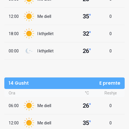
35
°
12:00
Me diell
0
32
°
18:00
I kthjellët
0
26
°
00:00
I kthjellët
0
14 Gusht
E premte
Ora
°C
Reshje
26
°
06:00
Me diell
0
35
°
12:00
Me diell
0