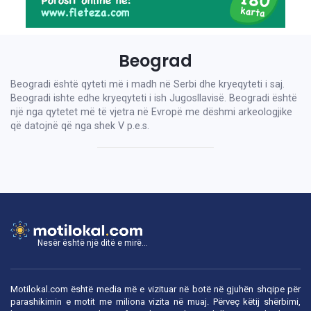
Beograd
Beogradi është qyteti më i madh në Serbi dhe kryeqyteti i saj.
Beogradi ishte edhe kryeqyteti i ish Jugosllavisë. Beogradi është
një nga qytetet më të vjetra në Evropë me dëshmi arkeologjike
që datojnë që nga shek V p.e.s.
Nesër është një ditë e mirë...
Motilokal.com është media më e vizituar në botë në gjuhën shqipe për
parashikimin e motit me miliona vizita në muaj. Përveç këtij shërbimi,