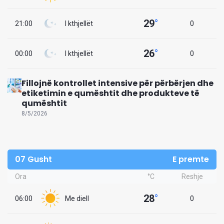
29
°
21:00
I kthjellët
0
26
°
00:00
I kthjellët
0
Fillojnë kontrollet intensive për përbërjen dhe
etiketimin e qumështit dhe produkteve të
qumështit
8/5/2026
07 Gusht
E premte
Ora
°C
Reshje
28
°
06:00
Me diell
0