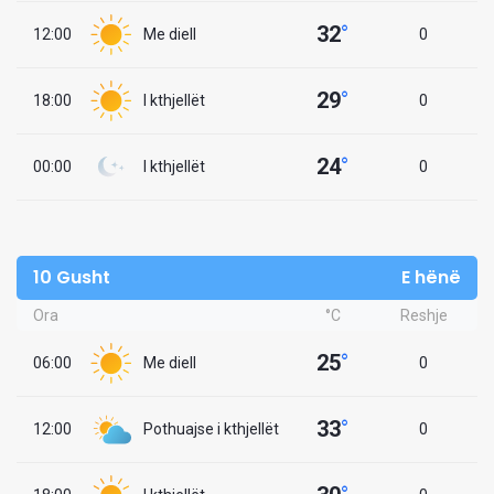
32
°
12:00
Me diell
0
29
°
18:00
I kthjellët
0
24
°
00:00
I kthjellët
0
10 Gusht
E hënë
Ora
°C
Reshje
25
°
06:00
Me diell
0
33
°
12:00
Pothuajse i kthjellët
0