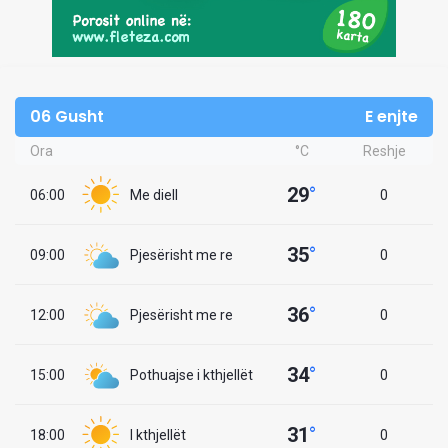
06 Gusht
E enjte
Ora
°C
Reshje
29
°
06:00
Me diell
0
35
°
09:00
Pjesërisht me re
0
36
°
12:00
Pjesërisht me re
0
34
°
15:00
Pothuajse i kthjellët
0
31
°
18:00
I kthjellët
0