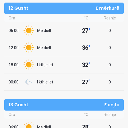
12 Gusht
E mërkurë
Ora
°C
Reshje
27
°
06:00
Me diell
0
36
°
12:00
Me diell
0
32
°
18:00
I kthjellët
0
27
°
00:00
I kthjellët
0
13 Gusht
E enjte
Ora
°C
Reshje
28
°
06:00
Me diell
0