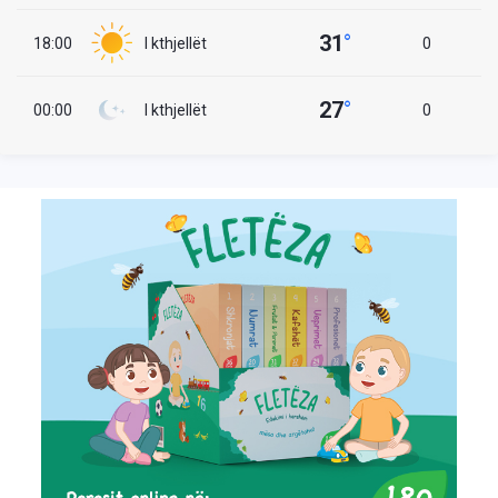
31
°
18:00
I kthjellët
0
27
°
00:00
I kthjellët
0