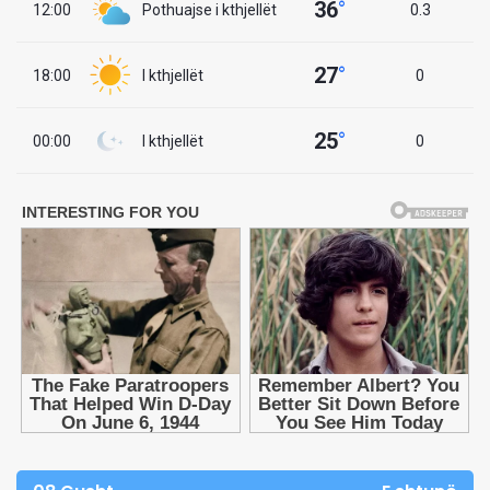
36
°
12:00
Pothuajse i kthjellët
0.3
27
°
18:00
I kthjellët
0
25
°
00:00
I kthjellët
0