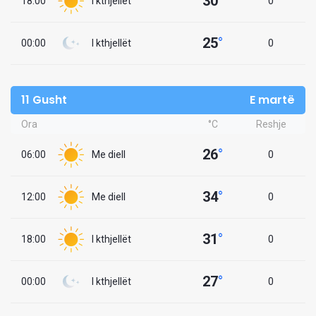
30
°
18:00
I kthjellët
0
25
°
00:00
I kthjellët
0
11 Gusht
E martë
Ora
°C
Reshje
26
°
06:00
Me diell
0
34
°
12:00
Me diell
0
31
°
18:00
I kthjellët
0
27
°
00:00
I kthjellët
0