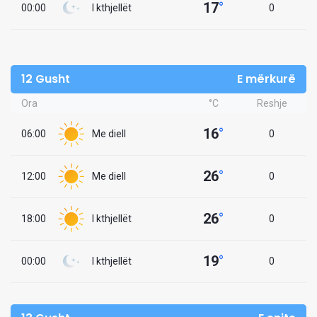
17
°
00:00
I kthjellët
0
12 Gusht
E mërkurë
Ora
°C
Reshje
16
°
06:00
Me diell
0
26
°
12:00
Me diell
0
26
°
18:00
I kthjellët
0
19
°
00:00
I kthjellët
0