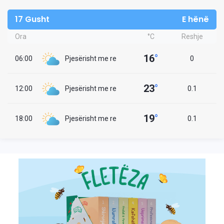
17 Gusht
E hënë
Ora
°C
Reshje
16
°
06:00
Pjesërisht me re
0
23
°
12:00
Pjesërisht me re
0.1
19
°
18:00
Pjesërisht me re
0.1