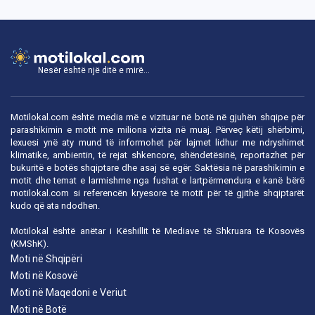
Nesër është një ditë e mirë...
Motilokal.com është media më e vizituar në botë në gjuhën shqipe për
parashikimin e motit me miliona vizita në muaj. Përveç këtij shërbimi,
lexuesi ynë aty mund të informohet për lajmet lidhur me ndryshimet
klimatike, ambientin, të rejat shkencore, shëndetësinë, reportazhet për
bukuritë e botës shqiptare dhe asaj së egër. Saktësia në parashikimin e
motit dhe temat e larmishme nga fushat e lartpërmendura e kanë bërë
motilokal.com
si referencën kryesore të motit për të gjithë shqiptarët
kudo që ata ndodhen.
Motilokal është anëtar i
Këshillit të Mediave të Shkruara të Kosovës
(KMShK).
Moti në Shqipëri
Moti në Kosovë
Moti në Maqedoni e Veriut
Moti në Botë