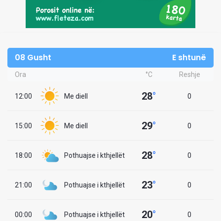
08 Gusht
E shtunë
Ora
°C
Reshje
28
°
12:00
Me diell
0
29
°
15:00
Me diell
0
28
°
18:00
Pothuajse i kthjellët
0
23
°
21:00
Pothuajse i kthjellët
0
20
°
00:00
Pothuajse i kthjellët
0