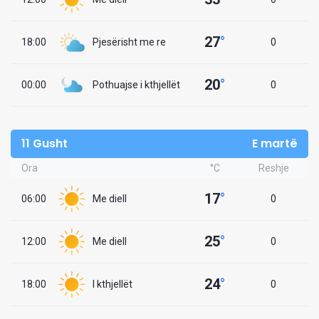
27
°
18:00
Pjesërisht me re
0
20
°
00:00
Pothuajse i kthjellët
0
11 Gusht
E martë
Ora
°C
Reshje
17
°
06:00
Me diell
0
25
°
12:00
Me diell
0
24
°
18:00
I kthjellët
0