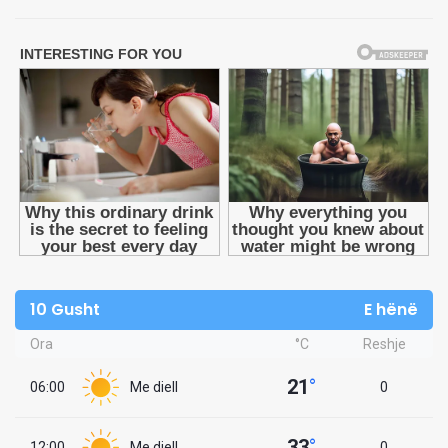
10 Gusht
E hënë
Ora
°C
Reshje
21
°
06:00
Me diell
0
33
°
12:00
Me diell
0