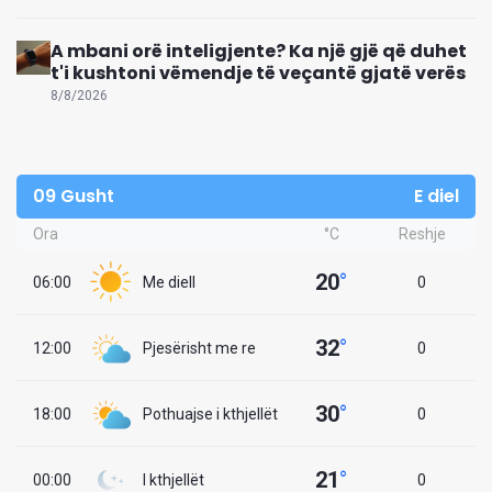
A mbani orë inteligjente? Ka një gjë që duhet
t'i kushtoni vëmendje të veçantë gjatë verës
8/8/2026
09 Gusht
E diel
Ora
°C
Reshje
20
°
06:00
Me diell
0
32
°
12:00
Pjesërisht me re
0
30
°
18:00
Pothuajse i kthjellët
0
21
°
00:00
I kthjellët
0