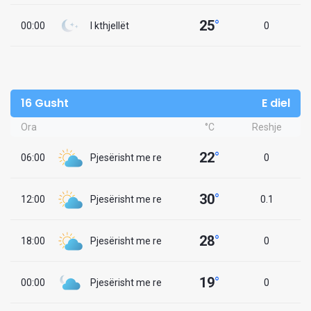
25
°
00:00
I kthjellët
0
16 Gusht
E diel
Ora
°C
Reshje
22
°
06:00
Pjesërisht me re
0
30
°
12:00
Pjesërisht me re
0.1
28
°
18:00
Pjesërisht me re
0
19
°
00:00
Pjesërisht me re
0