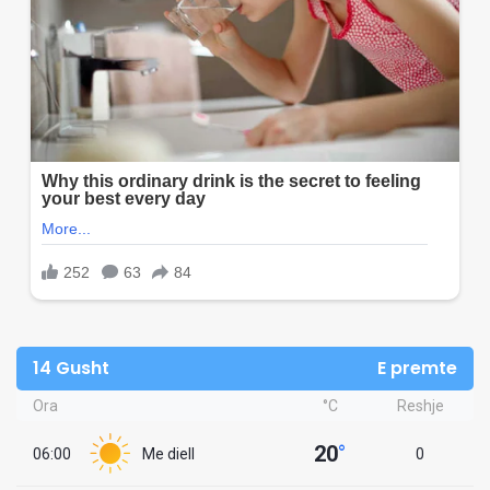
14 Gusht
E premte
Ora
°C
Reshje
20
°
06:00
Me diell
0