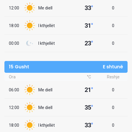
33
°
12:00
Me diell
0
31
°
18:00
I kthjellët
0
23
°
00:00
I kthjellët
0
15 Gusht
E shtunë
Ora
°C
Reshje
21
°
06:00
Me diell
0
35
°
12:00
Me diell
0
33
°
18:00
I kthjellët
0