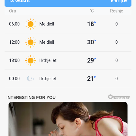
13 Gusht
E enjte
Ora
°C
Reshje
18
°
06:00
Me diell
0
30
°
12:00
Me diell
0
29
°
18:00
I kthjellët
0
21
°
00:00
I kthjellët
0