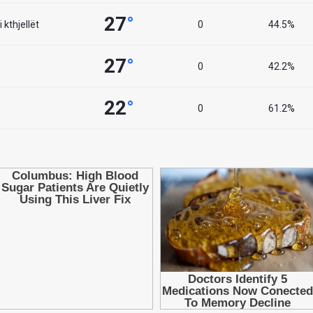
27
°
 kthjellët
0
44.5%
27
°
0
42.2%
22
°
0
61.2%