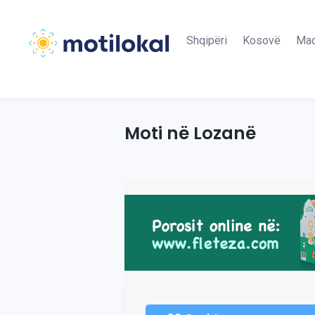
Shqipëri
Kosovë
Maq
Moti në Lozanë