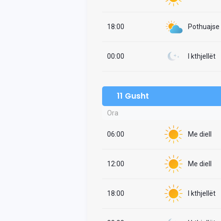
18:00
Pothuajse i
00:00
I kthjellët
11 Gusht
Ora
06:00
Me diell
12:00
Me diell
18:00
I kthjellët