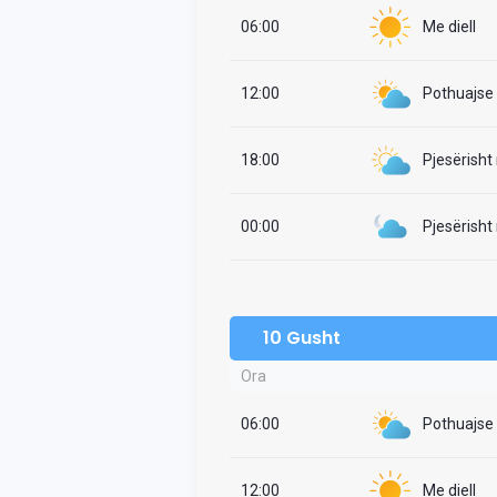
06:00
Me diell
12:00
Pothuajse i
18:00
Pjesërisht
00:00
Pjesërisht
10 Gusht
Ora
06:00
Pothuajse i
12:00
Me diell