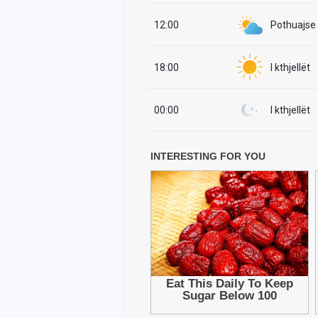
12:00
Pothuajse i
18:00
I kthjellët
00:00
I kthjellët