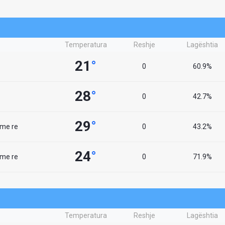
Temperatura
Reshje
Lagështia
21
°
0
60.9%
28
°
0
42.7%
29
°
 me re
0
43.2%
24
°
 me re
0
71.9%
Temperatura
Reshje
Lagështia