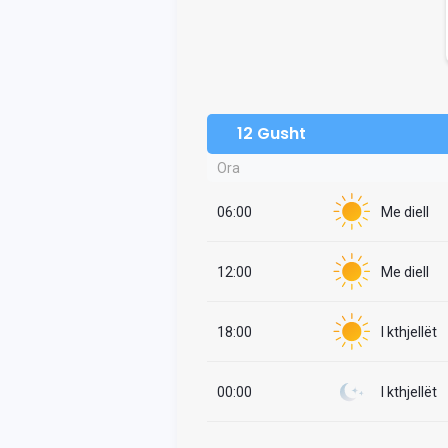
12 Gusht
Ora
06:00
Me diell
12:00
Me diell
18:00
I kthjellët
00:00
I kthjellët