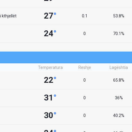
27
°
 kthjellët
0.1
53.8%
24
°
0
70.1%
Temperatura
Reshje
Lagështia
22
°
0
65.8%
31
°
0
36%
30
°
0
40.2%