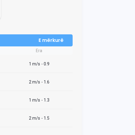
E mërkurë
Era
1 m/s
- 0.9
2 m/s
- 1.6
1 m/s
- 1.3
2 m/s
- 1.5