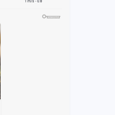
1 m/s
- 0.8