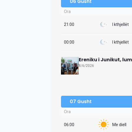
06 Gusht
Ora
21:00
I kthjellët
00:00
I kthjellët
Ereniku i Junikut, lu
8/6/2026
07 Gusht
Ora
06:00
Me diell