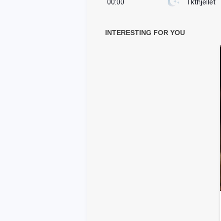
00:00
I kthjellët