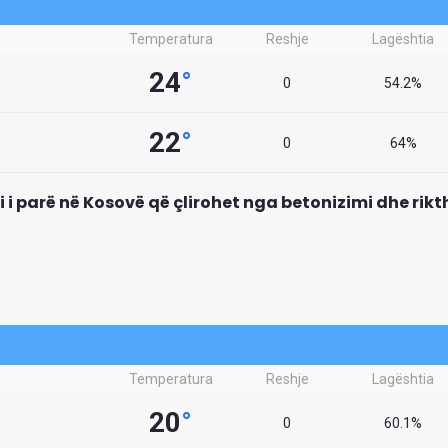
Temperatura
Reshje
Lagështia
24
°
0
54.2%
22
°
0
64%
mi i parë në Kosovë që çlirohet nga betonizimi dhe rik
Temperatura
Reshje
Lagështia
20
°
0
60.1%