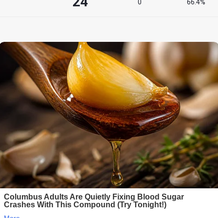
24
°
0
66.4%