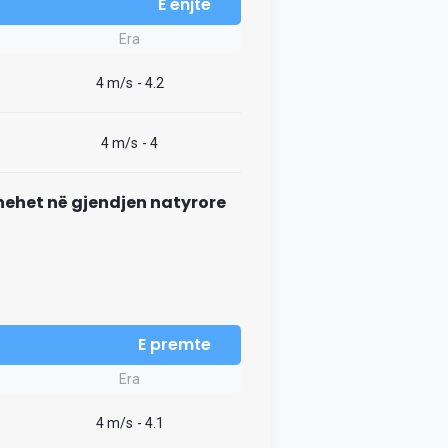
E enjte
Era
4 m/s
- 4.2
4 m/s
- 4
thehet në gjendjen natyrore
E premte
Era
4 m/s
- 4.1