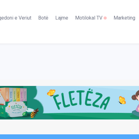
edoni e Veriut
Botë
Lajme
Motilokal TV
Marketing