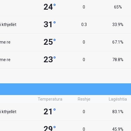
24
°
0
65%
31
°
 kthjellët
0.3
33.9%
25
°
 me re
0
67.1%
23
°
 me re
0
78.8%
Temperatura
Reshje
Lagështia
21
°
 kthjellët
0
83.1%
29
°
0
45.9%