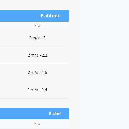
E shtunë
Era
3 m/s
- 3
2 m/s
- 2.2
2 m/s
- 1.5
1 m/s
- 1.4
E diel
Era