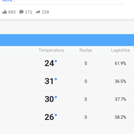
Temperatura
Reshje
Lagështia
24
°
0
61.9%
31
°
0
36.5%
30
°
0
37.7%
26
°
0
58.2%