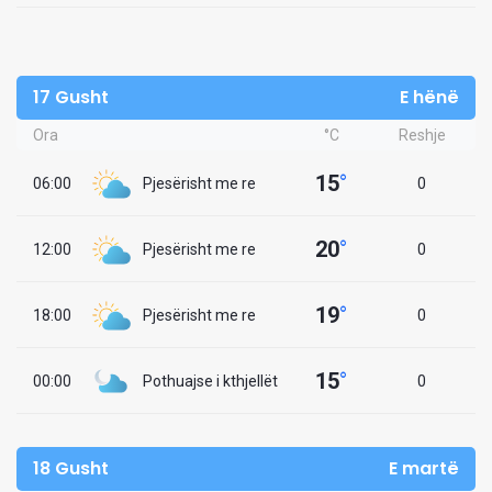
17 Gusht
E hënë
Ora
°C
Reshje
15
°
06:00
Pjesërisht me re
0
20
°
12:00
Pjesërisht me re
0
19
°
18:00
Pjesërisht me re
0
15
°
00:00
Pothuajse i kthjellët
0
18 Gusht
E martë