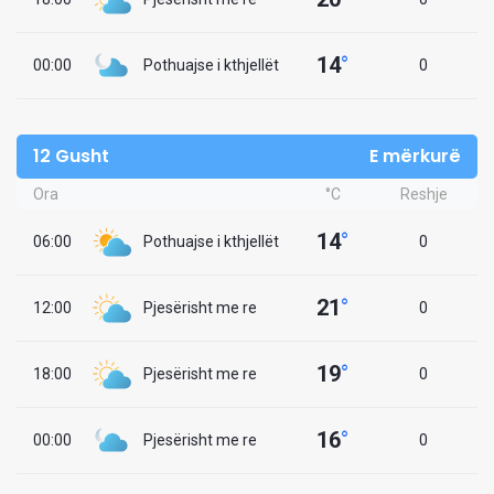
14
°
00:00
Pothuajse i kthjellët
0
12 Gusht
E mërkurë
Ora
°C
Reshje
14
°
06:00
Pothuajse i kthjellët
0
21
°
12:00
Pjesërisht me re
0
19
°
18:00
Pjesërisht me re
0
16
°
00:00
Pjesërisht me re
0