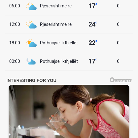
17
°
06:00
Pjesërisht me re
0
24
°
12:00
Pjesërisht me re
0
22
°
18:00
Pothuajse i kthjellët
0
17
°
00:00
Pothuajse i kthjellët
0