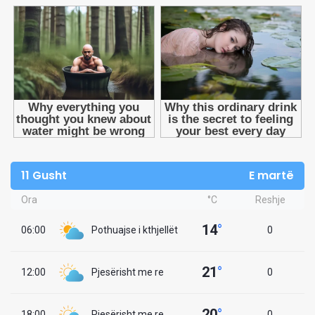
11 Gusht
E martë
Ora
°C
Reshje
14
°
06:00
Pothuajse i kthjellët
0
21
°
12:00
Pjesërisht me re
0
20
°
18:00
Pjesërisht me re
0