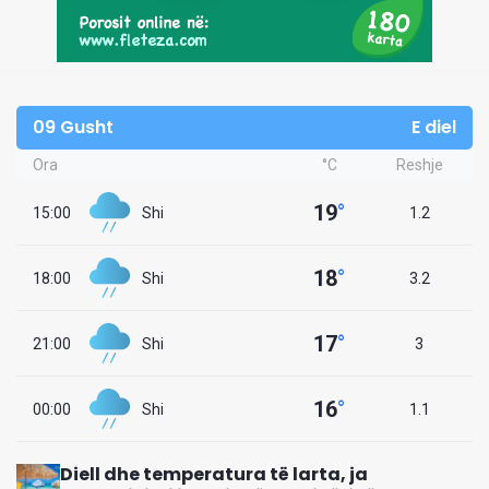
09 Gusht
E diel
Ora
°C
Reshje
19
°
15:00
Shi
1.2
18
°
18:00
Shi
3.2
17
°
21:00
Shi
3
16
°
00:00
Shi
1.1
Diell dhe temperatura të larta, ja