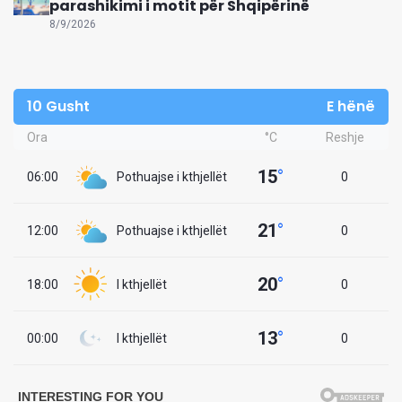
parashikimi i motit për Shqipërinë
8/9/2026
10 Gusht
E hënë
Ora
°C
Reshje
15
°
06:00
Pothuajse i kthjellët
0
21
°
12:00
Pothuajse i kthjellët
0
20
°
18:00
I kthjellët
0
13
°
00:00
I kthjellët
0