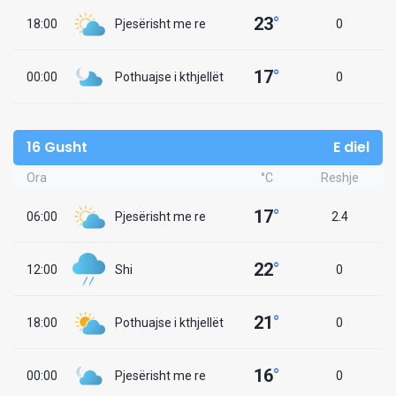
23
°
18:00
Pjesërisht me re
0
17
°
00:00
Pothuajse i kthjellët
0
16 Gusht
E diel
Ora
°C
Reshje
17
°
06:00
Pjesërisht me re
2.4
22
°
12:00
Shi
0
21
°
18:00
Pothuajse i kthjellët
0
16
°
00:00
Pjesërisht me re
0