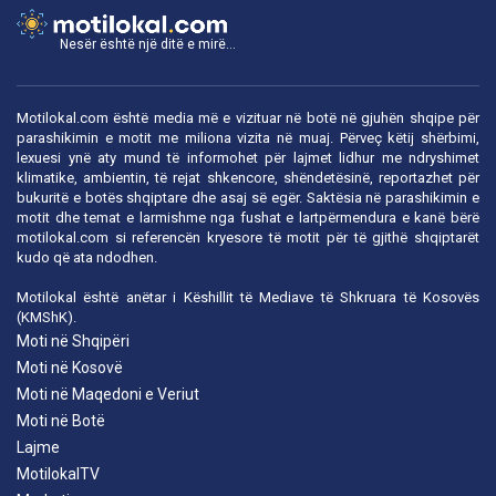
Nesër është një ditë e mirë...
Motilokal.com është media më e vizituar në botë në gjuhën shqipe për
parashikimin e motit me miliona vizita në muaj. Përveç këtij shërbimi,
lexuesi ynë aty mund të informohet për lajmet lidhur me ndryshimet
klimatike, ambientin, të rejat shkencore, shëndetësinë, reportazhet për
bukuritë e botës shqiptare dhe asaj së egër. Saktësia në parashikimin e
motit dhe temat e larmishme nga fushat e lartpërmendura e kanë bërë
motilokal.com
si referencën kryesore të motit për të gjithë shqiptarët
kudo që ata ndodhen.
Motilokal është anëtar i
Këshillit të Mediave të Shkruara të Kosovës
(KMShK).
Moti në Shqipëri
Moti në Kosovë
Moti në Maqedoni e Veriut
Moti në Botë
Lajme
MotilokalTV