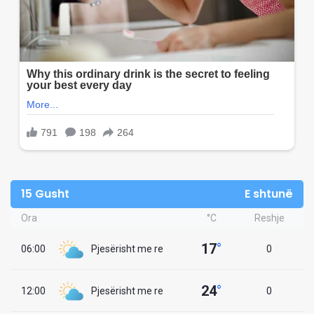
15 Gusht
E shtunë
Ora
°C
Reshje
17
°
06:00
Pjesërisht me re
0
24
°
12:00
Pjesërisht me re
0