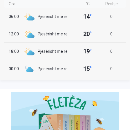
Ora
°C
Reshje
14
°
06:00
Pjesërisht me re
0
20
°
12:00
Pjesërisht me re
0
19
°
18:00
Pjesërisht me re
0
15
°
00:00
Pjesërisht me re
0