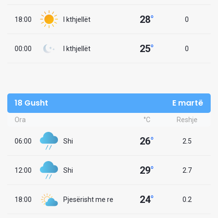
28
°
18:00
I kthjellët
0
25
°
00:00
I kthjellët
0
18 Gusht
E martë
Ora
°C
Reshje
26
°
06:00
Shi
2.5
29
°
12:00
Shi
2.7
24
°
18:00
Pjesërisht me re
0.2