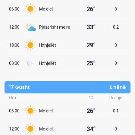
26
°
06:00
Me diell
0
33
°
12:00
Pjesërisht me re
0.2
29
°
18:00
I kthjellët
0
25
°
00:00
I kthjellët
0
17 Gusht
E hënë
Ora
°C
Reshje
26
°
06:00
Me diell
0.1
34
°
12:00
Me diell
0