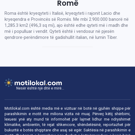
Romë
Roma është kryeqyteti i Italisë, kryeqyteti i rajonit Lacio dhe
kryeqendra e Provincës së Romës. Me mbi 2.900.000 banorë në
1,285.3 km2 (496,3 sq mi), ajo është edhe qyteti më i madh dhe
më i populluar i vendit. Qyteti është i vendosur në pjesën
qendrore-perëndimore të gadishullit italian, në lumin Tiber.
Nesër është një ditë e mirë...
Motilokal.com është media më e vizituar në botë në gjuhën shqipe për
parashikimin e motit me miliona vizita në muaj. Përveç këtij shërbimi,
lexuesi ynë aty mund të informohet për lajmet lidhur me ndryshimet
klimatike, ambientin, të rejat shkencore, shëndetësinë, reportazhet për
bukuritë e botës shqiptare dhe asaj së egër. Saktësia në parashikimin e