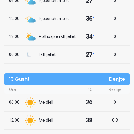
27
°
06:00
Pjesërisht me re
0
36
°
12:00
Pjesërisht me re
0
34
°
18:00
Pothuajse i kthjellët
0
27
°
00:00
I kthjellët
0
13 Gusht
E enjte
Ora
°C
Reshje
26
°
06:00
Me diell
0
38
°
12:00
Me diell
0.3