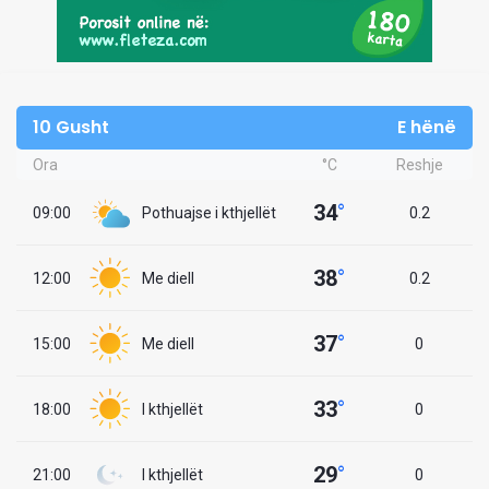
10 Gusht
E hënë
Ora
°C
Reshje
34
°
09:00
Pothuajse i kthjellët
0.2
38
°
12:00
Me diell
0.2
37
°
15:00
Me diell
0
33
°
18:00
I kthjellët
0
29
°
21:00
I kthjellët
0