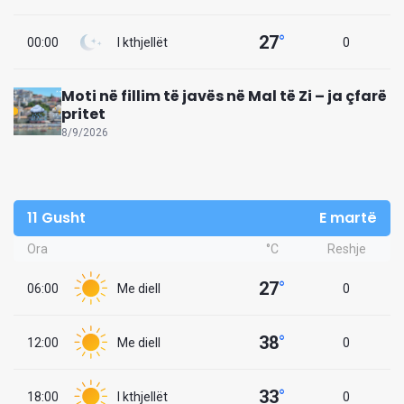
27
°
00:00
I kthjellët
0
Moti në fillim të javës në Mal të Zi – ja çfarë
pritet
8/9/2026
11 Gusht
E martë
Ora
°C
Reshje
27
°
06:00
Me diell
0
38
°
12:00
Me diell
0
33
°
18:00
I kthjellët
0