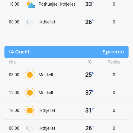
33
°
18:00
Pothuajse i kthjellët
0
26
°
00:00
I kthjellët
0
14 Gusht
E premte
Ora
°C
Reshje
25
°
06:00
Me diell
0
37
°
12:00
Me diell
0
31
°
18:00
I kthjellët
0
26
°
00:00
I kthjellët
0