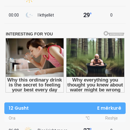
29
°
00:00
I kthjellët
0
12 Gusht
E mërkurë
Ora
°C
Reshje