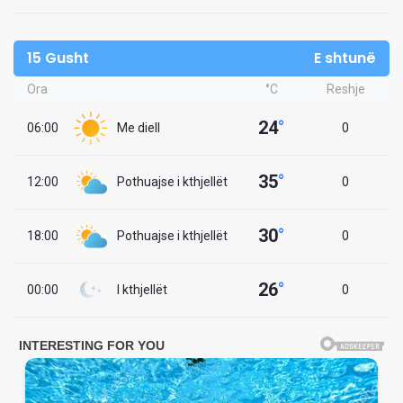
15 Gusht
E shtunë
Ora
°C
Reshje
24
°
06:00
Me diell
0
35
°
12:00
Pothuajse i kthjellët
0
30
°
18:00
Pothuajse i kthjellët
0
26
°
00:00
I kthjellët
0