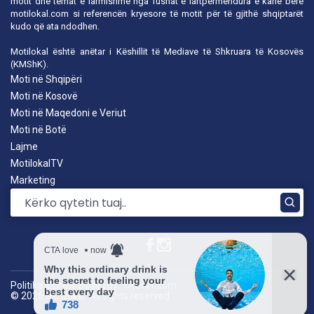
motit dhe temat e larmishme nga fushat e lartpërmendura e kanë bërë
motilokal.com
si referencën kryesore të motit për të gjithë shqiptarët
kudo që ata ndodhen.
Motilokal është anëtar i
Këshillit të Mediave të Shkruara të Kosovës
(KMShK).
Moti në Shqipëri
Moti në Kosovë
Moti në Maqedoni e Veriut
Moti në Botë
Lajme
MotilokalTV
Marketing
Politika e privatësisë
|
by: TROKIT.com
© 2026 Motilokal. All rights reserved