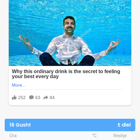
16 Gusht
E diel
Ora
°C
Reshje