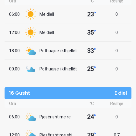
Ora
°C
Reshje
23
°
06:00
Me diell
0
35
°
12:00
Me diell
0
33
°
18:00
Pothuajse i kthjellët
0
25
°
00:00
Pothuajse i kthjellët
0
16 Gusht
E diel
Ora
°C
Reshje
24
°
06:00
Pjesërisht me re
0
29
°
12:00
Pjesërisht me shi
0.7