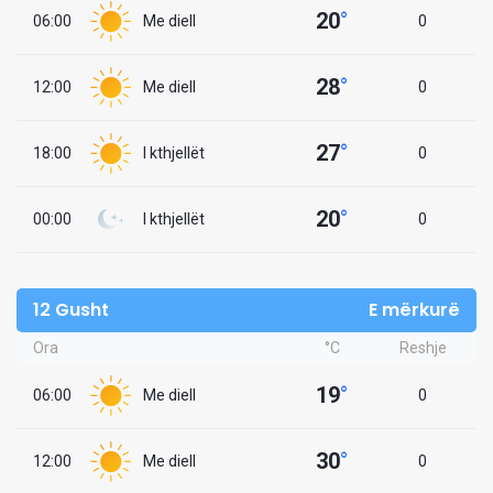
20
°
06:00
Me diell
0
28
°
12:00
Me diell
0
27
°
18:00
I kthjellët
0
20
°
00:00
I kthjellët
0
12 Gusht
E mërkurë
Ora
°C
Reshje
19
°
06:00
Me diell
0
30
°
12:00
Me diell
0