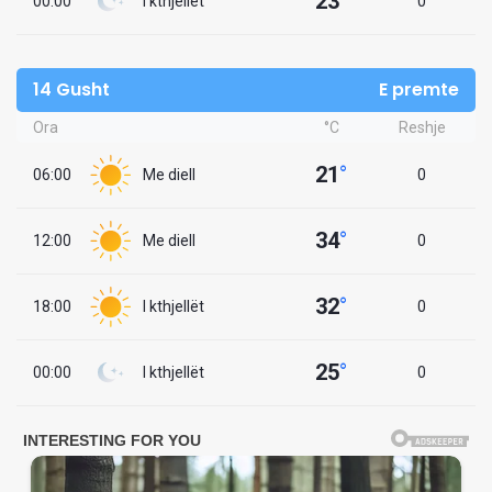
23
°
00:00
I kthjellët
0
14 Gusht
E premte
Ora
°C
Reshje
21
°
06:00
Me diell
0
34
°
12:00
Me diell
0
32
°
18:00
I kthjellët
0
25
°
00:00
I kthjellët
0