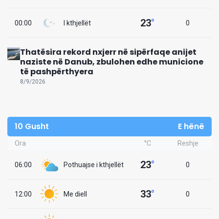
23
°
00:00
I kthjellët
0
Thatësira rekord nxjerr në sipërfaqe anijet
naziste në Danub, zbulohen edhe municione
të pashpërthyera
8/9/2026
10 Gusht
E hënë
Ora
°C
Reshje
23
°
06:00
Pothuajse i kthjellët
0
33
°
12:00
Me diell
0