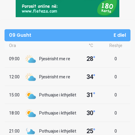
09 Gusht
E diel
Ora
°C
Reshje
28
°
09:00
Pjesërisht me re
0
34
°
12:00
Pjesërisht me re
0
31
°
15:00
Pothuajse i kthjellët
0
30
°
18:00
Pothuajse i kthjellët
0
25
°
21:00
Pothuajse i kthjellët
0