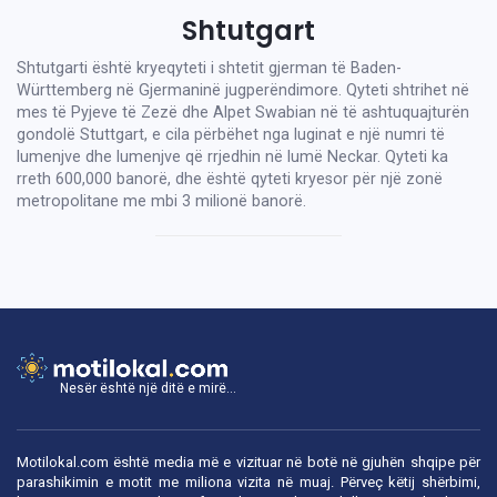
Shtutgart
Shtutgarti është kryeqyteti i shtetit gjerman të Baden-
Württemberg në Gjermaninë jugperëndimore. Qyteti shtrihet në
mes të Pyjeve të Zezë dhe Alpet Swabian në të ashtuquajturën
gondolë Stuttgart, e cila përbëhet nga luginat e një numri të
lumenjve dhe lumenjve që rrjedhin në lumë Neckar. Qyteti ka
rreth 600,000 banorë, dhe është qyteti kryesor për një zonë
metropolitane me mbi 3 milionë banorë.
Nesër është një ditë e mirë...
Motilokal.com është media më e vizituar në botë në gjuhën shqipe për
parashikimin e motit me miliona vizita në muaj. Përveç këtij shërbimi,