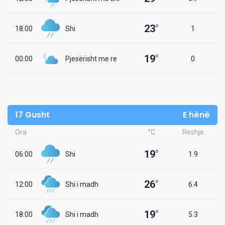
23
°
18:00
Shi
1
19
°
00:00
Pjesërisht me re
0
17 Gusht
E hënë
Ora
°C
Reshje
19
°
06:00
Shi
1.9
26
°
12:00
Shi i madh
6.4
19
°
18:00
Shi i madh
5.3