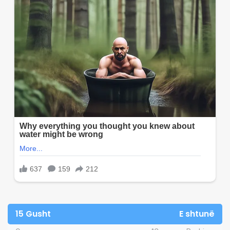
15 Gusht
E shtunë