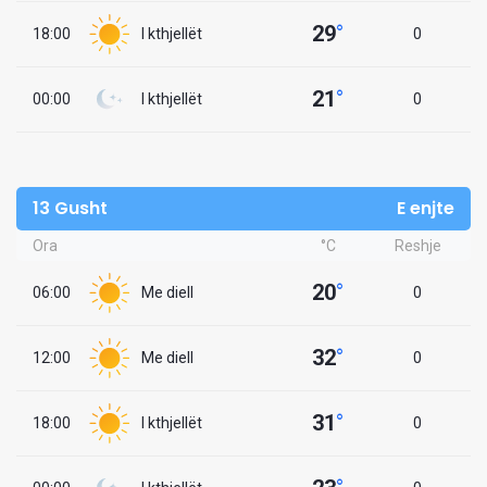
29
°
18:00
I kthjellët
0
21
°
00:00
I kthjellët
0
13 Gusht
E enjte
Ora
°C
Reshje
20
°
06:00
Me diell
0
32
°
12:00
Me diell
0
31
°
18:00
I kthjellët
0