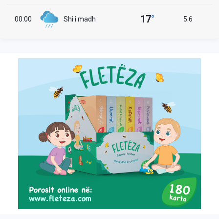
17
°
00:00
Shi i madh
5.6