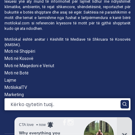
lexuesi ynë aty mund të informohet për lajmet lidhur me ndryshimet
klimatike, ambientin, të rejat shkencore, shëndetësinë, reportazhet për
bukuritë e botës shqiptare dhe asaj së egër. Saktësia në parashikimin e
motit dhe temat e larmishme nga fushat e lartpërmendura e kanë bërë
motilokal.com
si referencën kryesore të motit për të gjithë shqiptarët
kudo që ata ndodhen.
Motilokal është anëtar i
Këshillit të Mediave të Shkruara të Kosovës
(KMShK).
Moti në Shqipëri
Moti në Kosovë
Moti në Maqedoni e Veriut
Moti në Botë
Lajme
MotilokalTV
Marketing