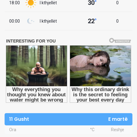
30
°
18:00
I kthjellët
0
22
°
00:00
I kthjellët
0
11 Gusht
E martë
Ora
°C
Reshje