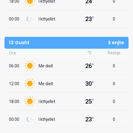
24
°
18:00
I kthjellët
0
23
°
00:00
I kthjellët
0
13 Gusht
E enjte
Ora
°C
Reshje
26
°
06:00
Me diell
0
30
°
12:00
Me diell
0
25
°
18:00
I kthjellët
0
23
°
00:00
I kthjellët
0