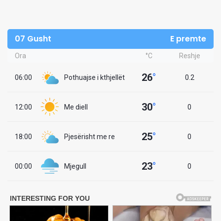
07 Gusht
E premte
Ora
°C
Reshje
26
°
06:00
Pothuajse i kthjellët
0.2
30
°
12:00
Me diell
0
25
°
18:00
Pjesërisht me re
0
23
°
00:00
Mjegull
0