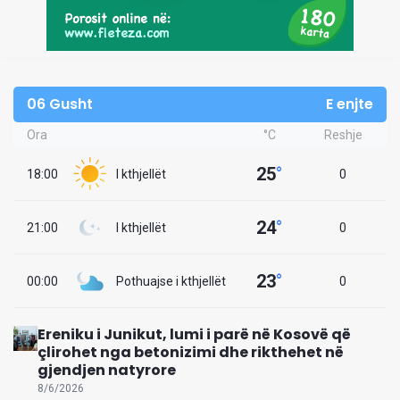
06 Gusht
E enjte
Ora
°C
Reshje
25
°
18:00
I kthjellët
0
24
°
21:00
I kthjellët
0
23
°
00:00
Pothuajse i kthjellët
0
Ereniku i Junikut, lumi i parë në Kosovë që
çlirohet nga betonizimi dhe rikthehet në
gjendjen natyrore
8/6/2026