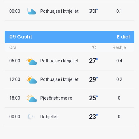
23
°
00:00
Pothuajse i kthjellët
0.1
09 Gusht
E diel
Ora
°C
Reshje
27
°
06:00
Pothuajse i kthjellët
0.4
29
°
12:00
Pothuajse i kthjellët
0.2
25
°
18:00
Pjesërisht me re
0
23
°
00:00
I kthjellët
0