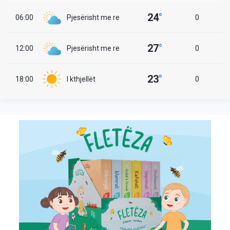
24
°
06:00
Pjesërisht me re
0
27
°
12:00
Pjesërisht me re
0
23
°
18:00
I kthjellët
0