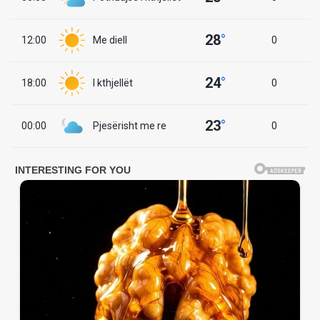
28
°
12:00
Me diell
0
24
°
18:00
I kthjellët
0
23
°
00:00
Pjesërisht me re
0