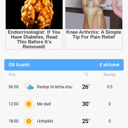
08 Gusht
E shtunë
Ora
°C
Reshje
26
°
06:00
Reshje të lehta shiu
0.5
30
°
12:00
Me diell
0
25
°
18:00
I kthjellët
0