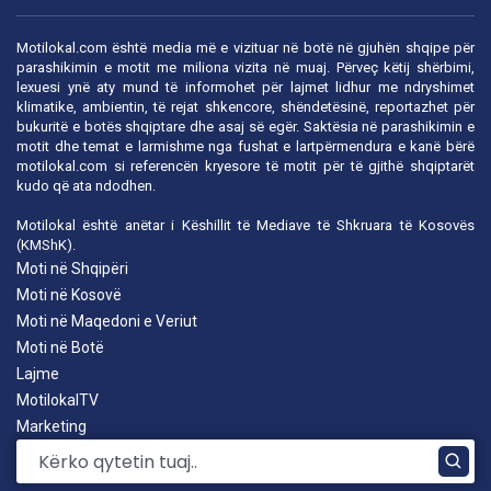
Motilokal.com është media më e vizituar në botë në gjuhën shqipe për
parashikimin e motit me miliona vizita në muaj. Përveç këtij shërbimi,
lexuesi ynë aty mund të informohet për lajmet lidhur me ndryshimet
klimatike, ambientin, të rejat shkencore, shëndetësinë, reportazhet për
bukuritë e botës shqiptare dhe asaj së egër. Saktësia në parashikimin e
motit dhe temat e larmishme nga fushat e lartpërmendura e kanë bërë
motilokal.com
si referencën kryesore të motit për të gjithë shqiptarët
kudo që ata ndodhen.
Motilokal është anëtar i
Këshillit të Mediave të Shkruara të Kosovës
(KMShK).
Moti në Shqipëri
Moti në Kosovë
Moti në Maqedoni e Veriut
Moti në Botë
Lajme
MotilokalTV
Marketing