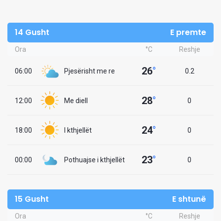
14 Gusht
E premte
Ora
°C
Reshje
26
°
06:00
Pjesërisht me re
0.2
28
°
12:00
Me diell
0
24
°
18:00
I kthjellët
0
23
°
00:00
Pothuajse i kthjellët
0
15 Gusht
E shtunë
Ora
°C
Reshje