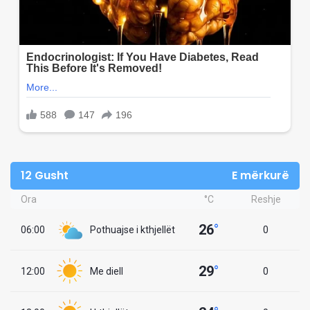
12 Gusht
E mërkurë
Ora
°C
Reshje
26
°
06:00
Pothuajse i kthjellët
0
29
°
12:00
Me diell
0