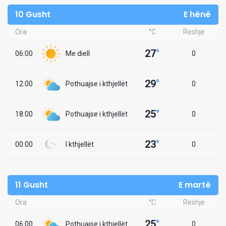
10 Gusht
E hënë
Ora
°C
Reshje
27
°
06:00
Me diell
0
29
°
12:00
Pothuajse i kthjellët
0
25
°
18:00
Pothuajse i kthjellët
0
23
°
00:00
I kthjellët
0
11 Gusht
E martë
Ora
°C
Reshje
25
°
06:00
Pothuajse i kthjellët
0