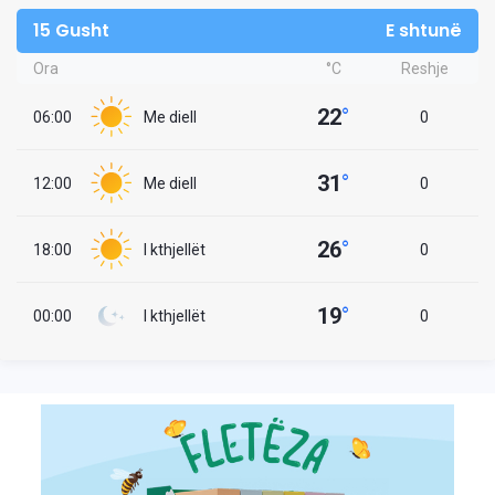
15 Gusht
E shtunë
Ora
°C
Reshje
22
°
06:00
Me diell
0
31
°
12:00
Me diell
0
26
°
18:00
I kthjellët
0
19
°
00:00
I kthjellët
0