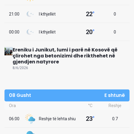
22
°
21:00
I kthjellët
0
20
°
00:00
I kthjellët
0
Ereniku i Junikut, lumi i parë në Kosovë që
çlirohet nga betonizimi dhe rikthehet në
gjendjen natyrore
8/6/2026
08 Gusht
E shtunë
Ora
°C
Reshje
23
°
06:00
Reshje të lehta shiu
0.7