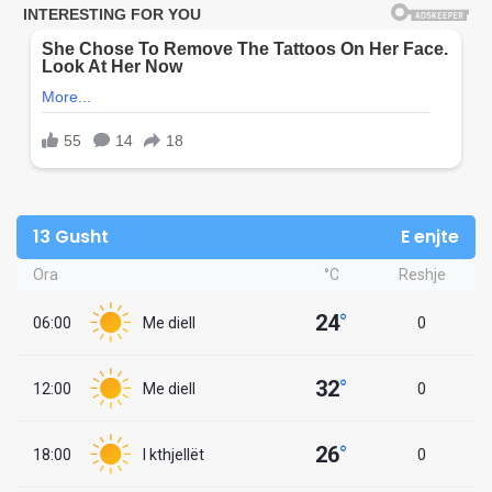
13 Gusht
E enjte
Ora
°C
Reshje
24
°
06:00
Me diell
0
32
°
12:00
Me diell
0
26
°
18:00
I kthjellët
0