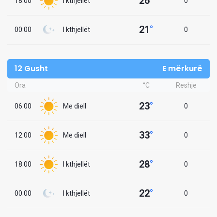
26
°
18:00
I kthjellët
0
21
°
00:00
I kthjellët
0
12 Gusht
E mërkurë
Ora
°C
Reshje
23
°
06:00
Me diell
0
33
°
12:00
Me diell
0
28
°
18:00
I kthjellët
0
22
°
00:00
I kthjellët
0