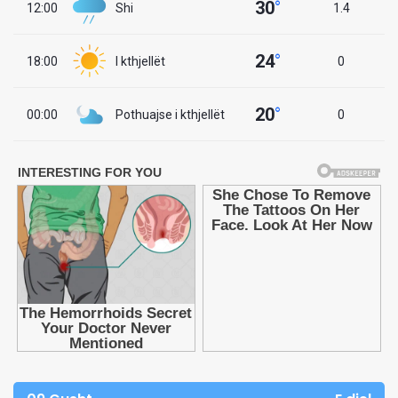
30
°
12:00
Shi
1.4
24
°
18:00
I kthjellët
0
20
°
00:00
Pothuajse i kthjellët
0