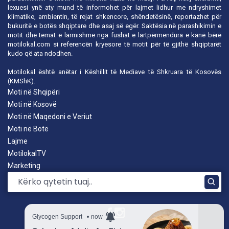
lexuesi ynë aty mund të informohet për lajmet lidhur me ndryshimet
klimatike, ambientin, të rejat shkencore, shëndetësinë, reportazhet për
bukuritë e botës shqiptare dhe asaj së egër. Saktësia në parashikimin e
motit dhe temat e larmishme nga fushat e lartpërmendura e kanë bërë
motilokal.com
si referencën kryesore të motit për të gjithë shqiptarët
kudo që ata ndodhen.
Motilokal është anëtar i
Këshillit të Mediave të Shkruara të Kosovës
(KMShK).
Moti në Shqipëri
Moti në Kosovë
Moti në Maqedoni e Veriut
Moti në Botë
Lajme
MotilokalTV
Marketing