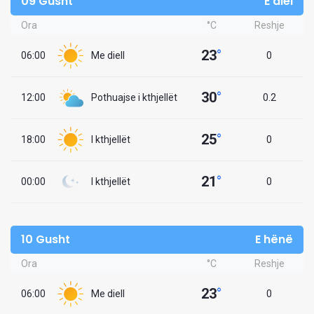
09 Gusht
E diel
Ora
°C
Reshje
23
°
06:00
Me diell
0
30
°
12:00
Pothuajse i kthjellët
0.2
25
°
18:00
I kthjellët
0
21
°
00:00
I kthjellët
0
10 Gusht
E hënë
Ora
°C
Reshje
23
°
06:00
Me diell
0