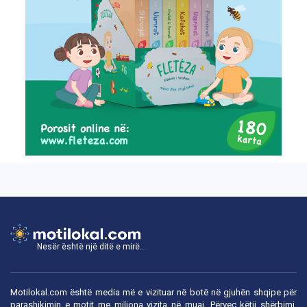
Nesër është një ditë e mirë...
Motilokal.com është media më e vizituar në botë në gjuhën shqipe për
parashikimin e motit me miliona vizita në muaj. Përveç këtij shërbimi,