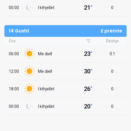
21
°
00:00
I kthjellët
0
14 Gusht
E premte
Ora
°C
Reshje
23
°
06:00
Me diell
0.1
30
°
12:00
Me diell
0
26
°
18:00
I kthjellët
0
20
°
00:00
I kthjellët
0