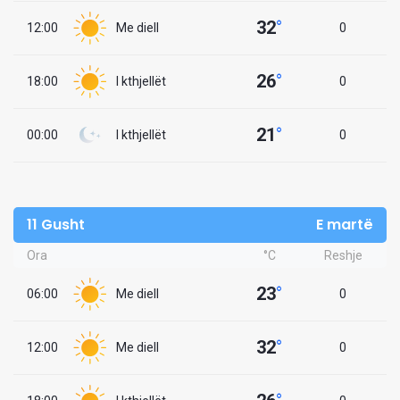
32
°
12:00
Me diell
0
26
°
18:00
I kthjellët
0
21
°
00:00
I kthjellët
0
11 Gusht
E martë
Ora
°C
Reshje
23
°
06:00
Me diell
0
32
°
12:00
Me diell
0