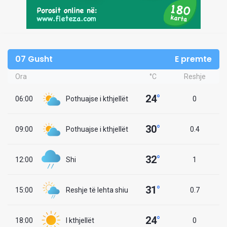
07 Gusht
E premte
Ora
°C
Reshje
24
°
06:00
Pothuajse i kthjellët
0
30
°
09:00
Pothuajse i kthjellët
0.4
32
°
12:00
Shi
1
31
°
15:00
Reshje të lehta shiu
0.7
24
°
18:00
I kthjellët
0