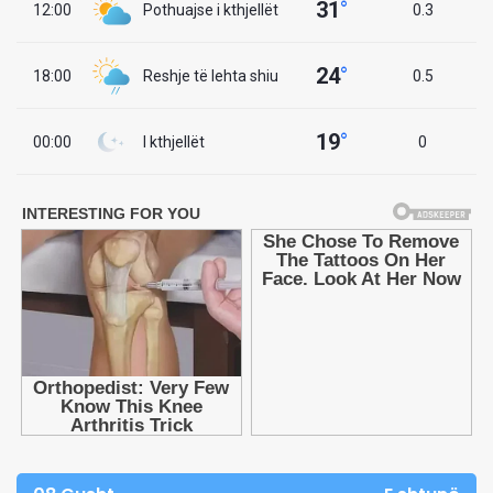
31
°
12:00
Pothuajse i kthjellët
0.3
24
°
18:00
Reshje të lehta shiu
0.5
19
°
00:00
I kthjellët
0