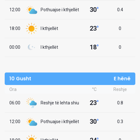
30
°
12:00
Pothuajse i kthjellët
0.4
23
°
18:00
I kthjellët
0
18
°
00:00
I kthjellët
0
10 Gusht
E hënë
Ora
°C
Reshje
23
°
06:00
Reshje të lehta shiu
0.8
30
°
12:00
Pothuajse i kthjellët
0.3