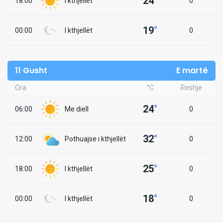
24
°
18:00
I kthjellët
0
19
°
00:00
I kthjellët
0
11 Gusht
E martë
Ora
°C
Reshje
24
°
06:00
Me diell
0
32
°
12:00
Pothuajse i kthjellët
0
25
°
18:00
I kthjellët
0
18
°
00:00
I kthjellët
0