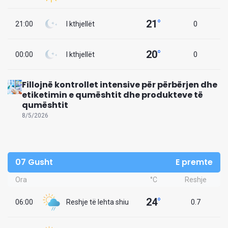
21
°
21:00
I kthjellët
0
20
°
00:00
I kthjellët
0
Fillojnë kontrollet intensive për përbërjen dhe
etiketimin e qumështit dhe produkteve të
qumështit
8/5/2026
07 Gusht
E premte
Ora
°C
Reshje
24
°
06:00
Reshje të lehta shiu
0.7