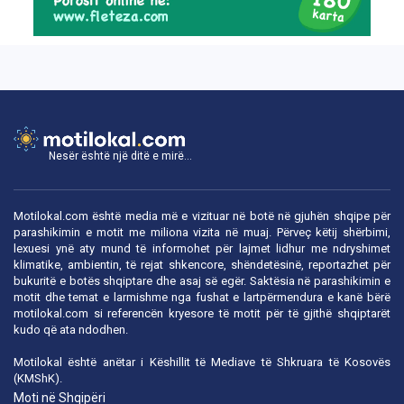
Nesër është një ditë e mirë...
Motilokal.com është media më e vizituar në botë në gjuhën shqipe për
parashikimin e motit me miliona vizita në muaj. Përveç këtij shërbimi,
lexuesi ynë aty mund të informohet për lajmet lidhur me ndryshimet
klimatike, ambientin, të rejat shkencore, shëndetësinë, reportazhet për
bukuritë e botës shqiptare dhe asaj së egër. Saktësia në parashikimin e
motit dhe temat e larmishme nga fushat e lartpërmendura e kanë bërë
motilokal.com
si referencën kryesore të motit për të gjithë shqiptarët
kudo që ata ndodhen.
Motilokal është anëtar i
Këshillit të Mediave të Shkruara të Kosovës
(KMShK).
Moti në Shqipëri