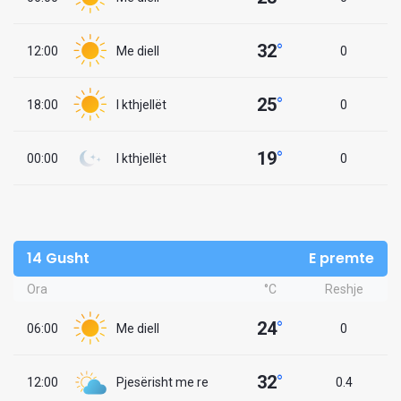
32
°
12:00
Me diell
0
25
°
18:00
I kthjellët
0
19
°
00:00
I kthjellët
0
14 Gusht
E premte
Ora
°C
Reshje
24
°
06:00
Me diell
0
32
°
12:00
Pjesërisht me re
0.4