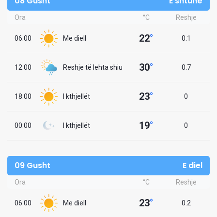
08 Gusht
E shtunë
Ora
°C
Reshje
22
°
06:00
Me diell
0.1
30
°
12:00
Reshje të lehta shiu
0.7
23
°
18:00
I kthjellët
0
19
°
00:00
I kthjellët
0
09 Gusht
E diel
Ora
°C
Reshje
23
°
06:00
Me diell
0.2