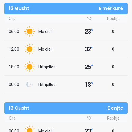
12 Gusht
E mërkurë
Ora
°C
Reshje
23
°
06:00
Me diell
0
32
°
12:00
Me diell
0
25
°
18:00
I kthjellët
0
18
°
00:00
I kthjellët
0
13 Gusht
E enjte
Ora
°C
Reshje
23
°
06:00
Me diell
0