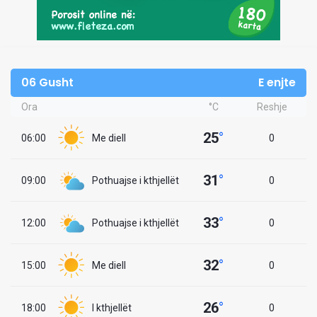
06 Gusht
E enjte
Ora
°C
Reshje
25
°
06:00
Me diell
0
31
°
09:00
Pothuajse i kthjellët
0
33
°
12:00
Pothuajse i kthjellët
0
32
°
15:00
Me diell
0
26
°
18:00
I kthjellët
0