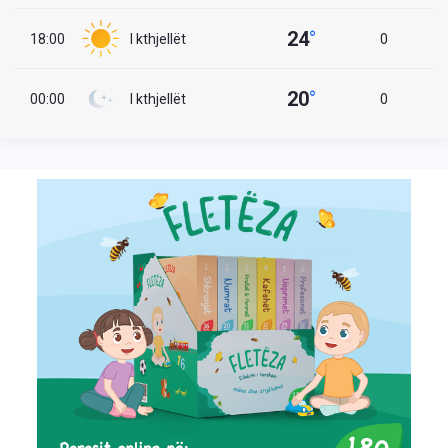
24
°
18:00
I kthjellët
0
20
°
00:00
I kthjellët
0