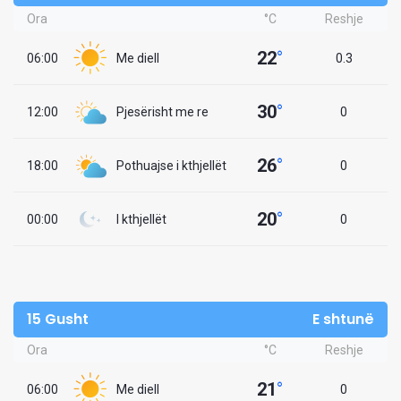
Ora
°C
Reshje
22
°
06:00
Me diell
0.3
30
°
12:00
Pjesërisht me re
0
26
°
18:00
Pothuajse i kthjellët
0
20
°
00:00
I kthjellët
0
15 Gusht
E shtunë
Ora
°C
Reshje
21
°
06:00
Me diell
0