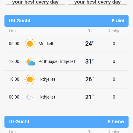
09 Gusht
E diel
Ora
°C
Reshje
24
°
06:00
Me diell
0
31
°
12:00
Pothuajse i kthjellët
0
26
°
18:00
I kthjellët
0
21
°
00:00
I kthjellët
0
10 Gusht
E hënë
Ora
°C
Reshje