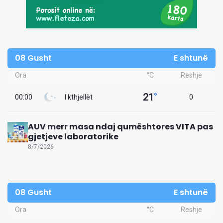
08 Gusht
E shtunë
Ora
°C
Reshje
21
°
00:00
I kthjellët
0
AUV merr masa ndaj qumështores VITA pas
gjetjeve laboratorike
8/7/2026
08 Gusht
E shtunë
Ora
°C
Reshje