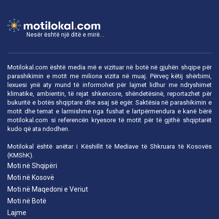
Nesër është një ditë e mirë...
Motilokal.com është media më e vizituar në botë në gjuhën shqipe për
parashikimin e motit me miliona vizita në muaj. Përveç këtij shërbimi,
lexuesi ynë aty mund të informohet për lajmet lidhur me ndryshimet
klimatike, ambientin, të rejat shkencore, shëndetësinë, reportazhet për
bukuritë e botës shqiptare dhe asaj së egër. Saktësia në parashikimin e
motit dhe temat e larmishme nga fushat e lartpërmendura e kanë bërë
motilokal.com
si referencën kryesore të motit për të gjithë shqiptarët
kudo që ata ndodhen.
Motilokal është anëtar i
Këshillit të Mediave të Shkruara të Kosovës
(KMShK).
Moti në Shqipëri
Moti në Kosovë
Moti në Maqedoni e Veriut
Moti në Botë
Lajme