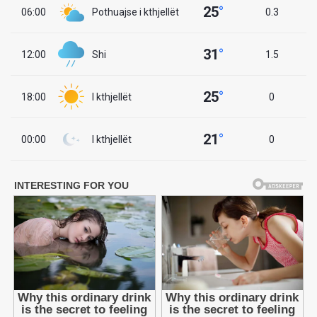
25
°
06:00
Pothuajse i kthjellët
0.3
31
°
12:00
Shi
1.5
25
°
18:00
I kthjellët
0
21
°
00:00
I kthjellët
0