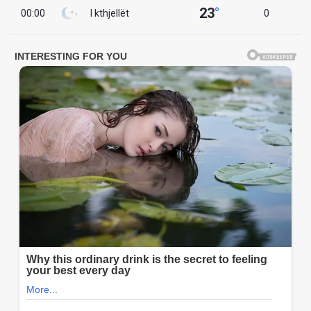
23
°
00:00
I kthjellët
0