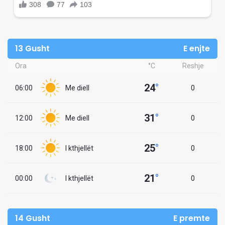
13 Gusht
E enjte
Ora
°C
Reshje
24
°
06:00
Me diell
0
31
°
12:00
Me diell
0
25
°
18:00
I kthjellët
0
21
°
00:00
I kthjellët
0
14 Gusht
E premte