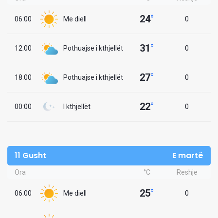
24
°
06:00
Me diell
0
31
°
12:00
Pothuajse i kthjellët
0
27
°
18:00
Pothuajse i kthjellët
0
22
°
00:00
I kthjellët
0
11 Gusht
E martë
Ora
°C
Reshje
25
°
06:00
Me diell
0