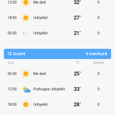
32
°
12:00
Me diell
0
27
°
18:00
I kthjellët
0
21
°
00:00
I kthjellët
0
12 Gusht
E mërkurë
Ora
°C
Reshje
25
°
06:00
Me diell
0
33
°
12:00
Pothuajse i kthjellët
0
28
°
18:00
I kthjellët
0