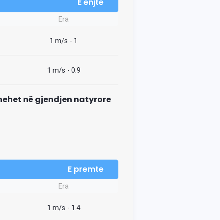
E enjte
Era
1 m/s
- 1
1 m/s
- 0.9
thehet në gjendjen natyrore
E premte
Era
1 m/s
- 1.4