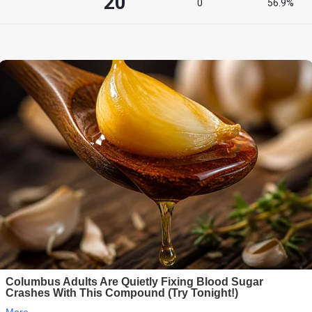
20
°
0
56.9%