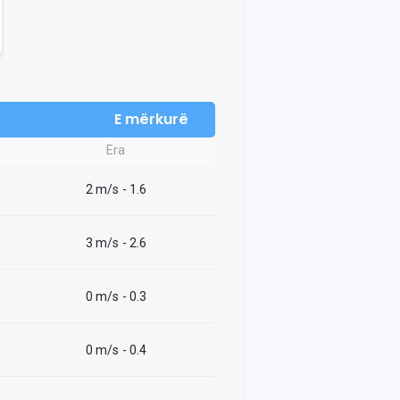
E mërkurë
Era
2 m/s
- 1.6
3 m/s
- 2.6
0 m/s
- 0.3
0 m/s
- 0.4