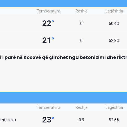
Temperatura
Reshje
Lagështia
22
°
0
50.4%
21
°
0
52.8%
mi i parë në Kosovë që çlirohet nga betonizimi dhe rik
Temperatura
Reshje
Lagështia
23
°
lehta shiu
0.9
52.6%