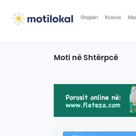
Shqipëri
Kosovë
Maq
Moti në Shtërpcë