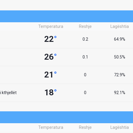
Temperatura
Reshje
Lagështia
22
°
0.2
64.9%
26
°
0.1
50.5%
21
°
0
72.9%
18
°
 kthjellët
0
92.1%
Temperatura
Reshje
Lagështia