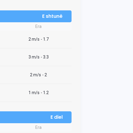
E shtunë
Era
2 m/s
- 1.7
3 m/s
- 3.3
2 m/s
- 2
1 m/s
- 1.2
E diel
Era