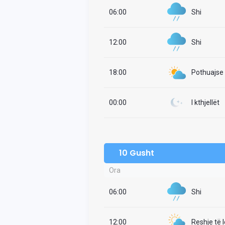
06:00
Shi
12:00
Shi
18:00
Pothuajse i
00:00
I kthjellët
10 Gusht
Ora
06:00
Shi
12:00
Reshje të 