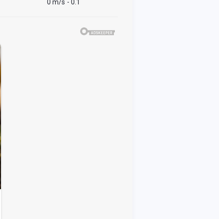
0 m/s
- 0.1