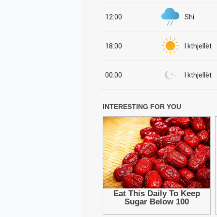
12:00
Shi
18:00
I kthjellët
00:00
I kthjellët