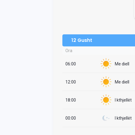
12 Gusht
Ora
06:00
Me diell
12:00
Me diell
18:00
I kthjellët
00:00
I kthjellët