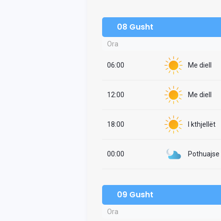
08 Gusht
Ora
06:00
Me diell
12:00
Me diell
18:00
I kthjellët
00:00
Pothuajse i
09 Gusht
Ora