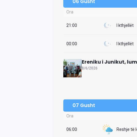
06 Gusht
Ora
21:00
I kthjellët
00:00
I kthjellët
Ereniku i Junikut, lu
8/6/2026
07 Gusht
Ora
06:00
Reshje të 