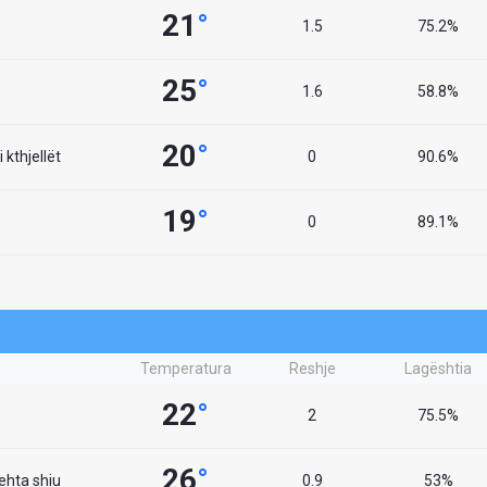
21
°
1.5
75.2%
25
°
1.6
58.8%
20
°
 kthjellët
0
90.6%
19
°
0
89.1%
Temperatura
Reshje
Lagështia
22
°
2
75.5%
26
°
lehta shiu
0.9
53%