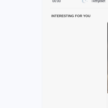
00:00
I kthjellët