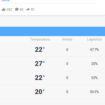
Temperatura
Reshje
Lagështia
22
°
0
47.7%
27
°
0
25%
22
°
0
52%
20
°
0
50.5%