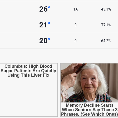
26
°
1.6
43.1%
21
°
0
77.1%
20
°
0
64.2%