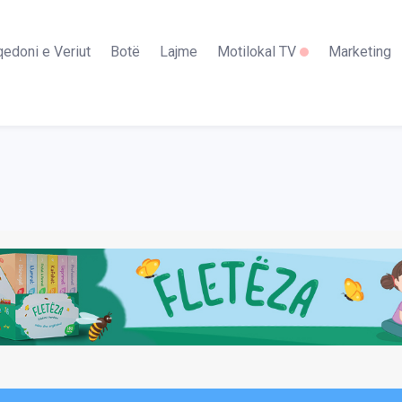
edoni e Veriut
Botë
Lajme
Motilokal TV
Marketing