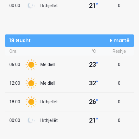
21
°
00:00
I kthjellët
0
18 Gusht
E martë
Ora
°C
Reshje
23
°
06:00
Me diell
0
32
°
12:00
Me diell
0
26
°
18:00
I kthjellët
0
21
°
00:00
I kthjellët
0