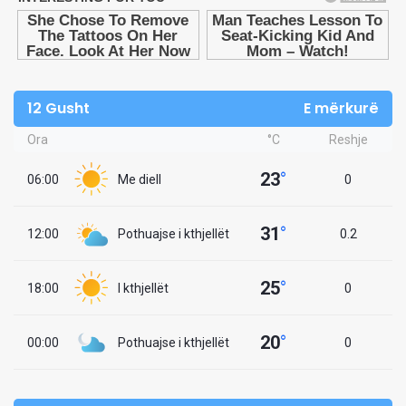
12 Gusht
E mërkurë
Ora
°C
Reshje
23
°
06:00
Me diell
0
31
°
12:00
Pothuajse i kthjellët
0.2
25
°
18:00
I kthjellët
0
20
°
00:00
Pothuajse i kthjellët
0