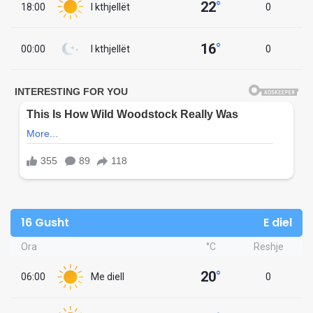
22
°
18:00
I kthjellët
0
16
°
00:00
I kthjellët
0
16 Gusht
E diel
Ora
°C
Reshje
20
°
06:00
Me diell
0