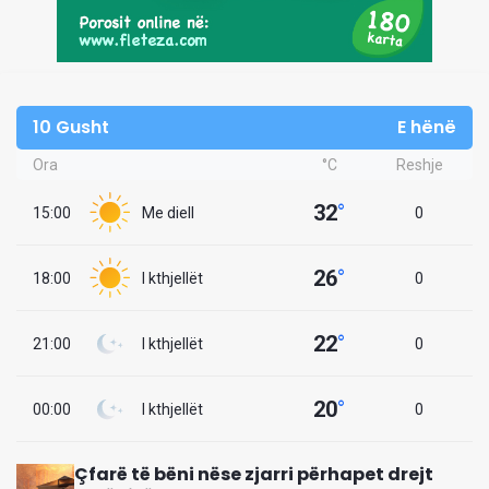
10 Gusht
E hënë
Ora
°C
Reshje
32
°
15:00
Me diell
0
26
°
18:00
I kthjellët
0
22
°
21:00
I kthjellët
0
20
°
00:00
I kthjellët
0
Çfarë të bëni nëse zjarri përhapet drejt