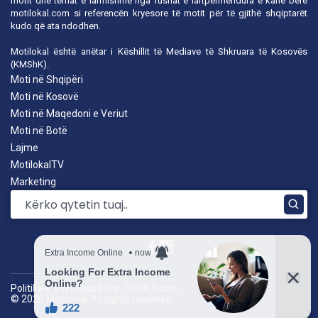
motit dhe temat e larmishme nga fushat e lartpërmendura e kanë bërë
motilokal.com
si referencën kryesore të motit për të gjithë shqiptarët
kudo që ata ndodhen.
Motilokal është anëtar i
Këshillit të Mediave të Shkruara të Kosovës
(KMShK).
Moti në Shqipëri
Moti në Kosovë
Moti në Maqedoni e Veriut
Moti në Botë
Lajme
MotilokalTV
Marketing
Politika e privatësisë
|
by: TROKIT.com
© 2026 Motilokal. All rights reserved