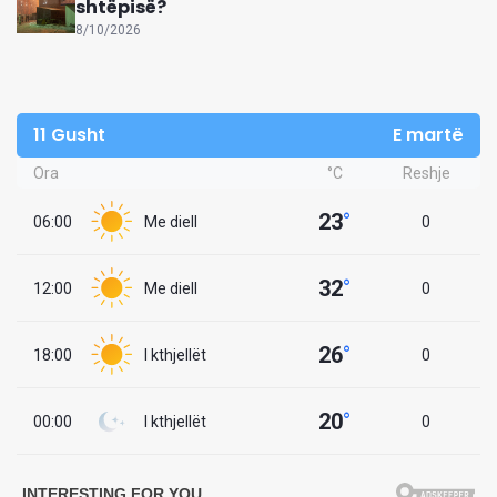
shtëpisë?
8/10/2026
11 Gusht
E martë
Ora
°C
Reshje
23
°
06:00
Me diell
0
32
°
12:00
Me diell
0
26
°
18:00
I kthjellët
0
20
°
00:00
I kthjellët
0