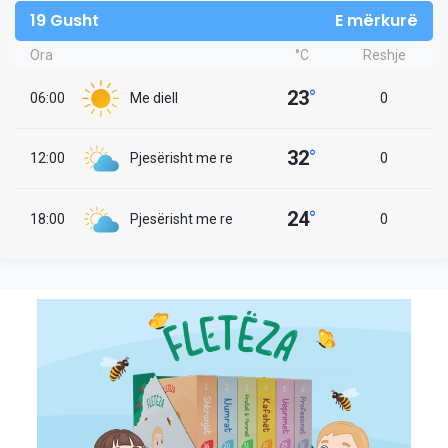
19 Gusht
E mërkurë
Ora
°C
Reshje
23
°
06:00
Me diell
0
32
°
12:00
Pjesërisht me re
0
24
°
18:00
Pjesërisht me re
0