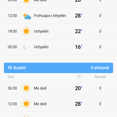
28
°
12:00
Pothuajse i kthjellët
0
22
°
18:00
I kthjellët
0
16
°
00:00
I kthjellët
0
15 Gusht
E shtunë
Ora
°C
Reshje
20
°
06:00
Me diell
0
28
°
12:00
Me diell
0