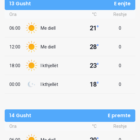
13 Gusht
E enjte
Ora
°C
Reshje
21
°
06:00
Me diell
0
28
°
12:00
Me diell
0
23
°
18:00
I kthjellët
0
18
°
00:00
I kthjellët
0
14 Gusht
E premte
Ora
°C
Reshje
20
°
06:00
Me diell
0