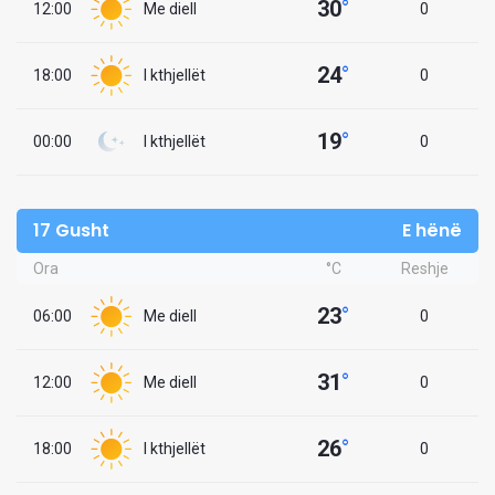
30
°
12:00
Me diell
0
24
°
18:00
I kthjellët
0
19
°
00:00
I kthjellët
0
17 Gusht
E hënë
Ora
°C
Reshje
23
°
06:00
Me diell
0
31
°
12:00
Me diell
0
26
°
18:00
I kthjellët
0