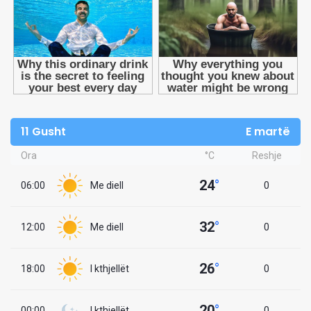
11 Gusht
E martë
Ora
°C
Reshje
24
°
06:00
Me diell
0
32
°
12:00
Me diell
0
26
°
18:00
I kthjellët
0
20
°
00:00
I kthjellët
0