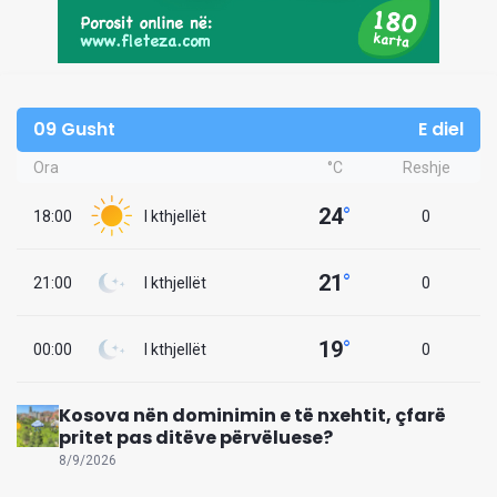
09 Gusht
E diel
Ora
°C
Reshje
24
°
18:00
I kthjellët
0
21
°
21:00
I kthjellët
0
19
°
00:00
I kthjellët
0
Kosova nën dominimin e të nxehtit, çfarë
pritet pas ditëve përvëluese?
8/9/2026