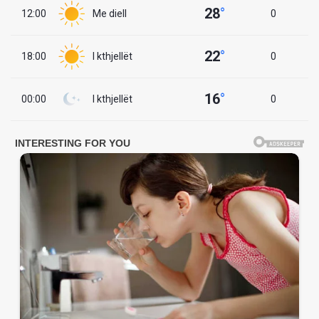
28
°
12:00
Me diell
0
22
°
18:00
I kthjellët
0
16
°
00:00
I kthjellët
0