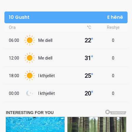
10 Gusht
E hënë
Ora
°C
Reshje
22
°
06:00
Me diell
0
31
°
12:00
Me diell
0
25
°
18:00
I kthjellët
0
20
°
00:00
I kthjellët
0