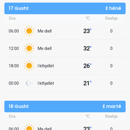
17 Gusht
E hënë
Ora
°C
Reshje
23
°
06:00
Me diell
0
32
°
12:00
Me diell
0
26
°
18:00
I kthjellët
0
21
°
00:00
I kthjellët
0
18 Gusht
E martë
Ora
°C
Reshje
23
°
06:00
Me diell
0