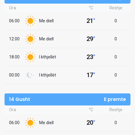
Ora
°C
Reshje
21
°
06:00
Me diell
0
29
°
12:00
Me diell
0
23
°
18:00
I kthjellët
0
17
°
00:00
I kthjellët
0
14 Gusht
E premte
Ora
°C
Reshje
20
°
06:00
Me diell
0