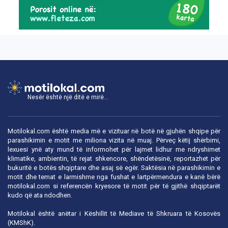
Nesër është një ditë e mirë...
Motilokal.com është media më e vizituar në botë në gjuhën shqipe për
parashikimin e motit me miliona vizita në muaj. Përveç këtij shërbimi,
lexuesi ynë aty mund të informohet për lajmet lidhur me ndryshimet
klimatike, ambientin, të rejat shkencore, shëndetësinë, reportazhet për
bukuritë e botës shqiptare dhe asaj së egër. Saktësia në parashikimin e
motit dhe temat e larmishme nga fushat e lartpërmendura e kanë bërë
motilokal.com
si referencën kryesore të motit për të gjithë shqiptarët
kudo që ata ndodhen.
Motilokal është anëtar i
Këshillit të Mediave të Shkruara të Kosovës
(KMShK).