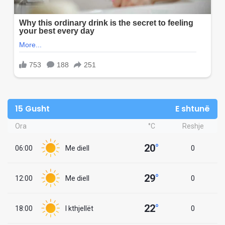
15 Gusht
E shtunë
Ora
°C
Reshje
20
°
06:00
Me diell
0
29
°
12:00
Me diell
0
22
°
18:00
I kthjellët
0