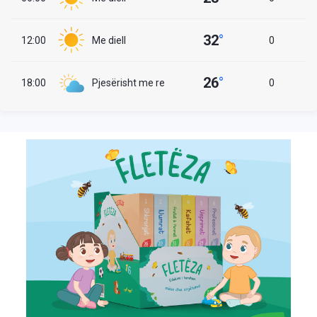
32
°
12:00
Me diell
0
26
°
18:00
Pjesërisht me re
0