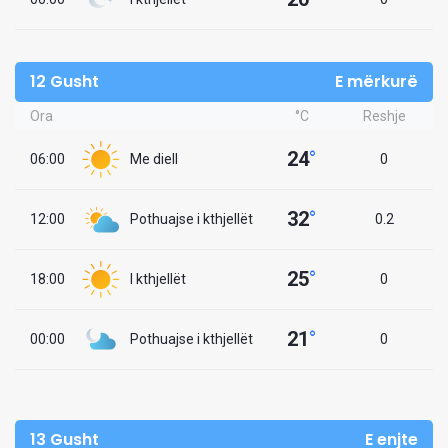
12 Gusht
E mërkurë
Ora
°C
Reshje
24
°
06:00
Me diell
0
32
°
12:00
Pothuajse i kthjellët
0.2
25
°
18:00
I kthjellët
0
21
°
00:00
Pothuajse i kthjellët
0
13 Gusht
E enjte