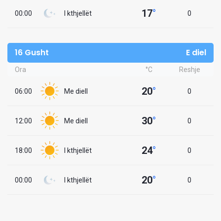
17
°
00:00
I kthjellët
0
16 Gusht
E diel
Ora
°C
Reshje
20
°
06:00
Me diell
0
30
°
12:00
Me diell
0
24
°
18:00
I kthjellët
0
20
°
00:00
I kthjellët
0