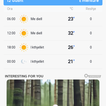
12 Gusht
E mërkurë
Ora
°C
Reshje
23
°
06:00
Me diell
0
32
°
12:00
Me diell
0
26
°
18:00
I kthjellët
0
21
°
00:00
I kthjellët
0