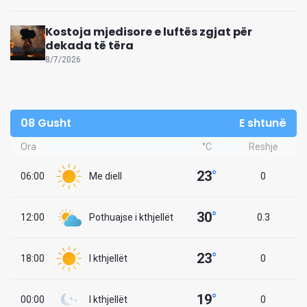
Kostoja mjedisore e luftës zgjat për
dekada të tëra
8/7/2026
08 Gusht
E shtunë
Ora
°C
Reshje
23
°
06:00
Me diell
0
30
°
12:00
Pothuajse i kthjellët
0.3
23
°
18:00
I kthjellët
0
19
°
00:00
I kthjellët
0