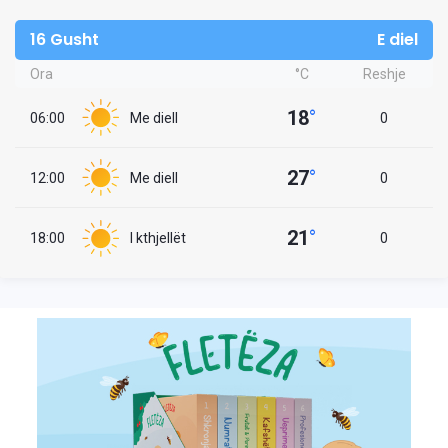
16 Gusht
E diel
Ora
°C
Reshje
18
°
06:00
Me diell
0
27
°
12:00
Me diell
0
21
°
18:00
I kthjellët
0