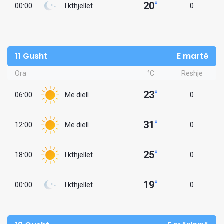
20
°
00:00
I kthjellët
0
11 Gusht
E martë
Ora
°C
Reshje
23
°
06:00
Me diell
0
31
°
12:00
Me diell
0
25
°
18:00
I kthjellët
0
19
°
00:00
I kthjellët
0