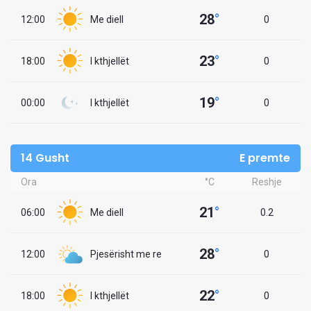
28
°
12:00
Me diell
0
23
°
18:00
I kthjellët
0
19
°
00:00
I kthjellët
0
14 Gusht
E premte
Ora
°C
Reshje
21
°
06:00
Me diell
0.2
28
°
12:00
Pjesërisht me re
0
22
°
18:00
I kthjellët
0