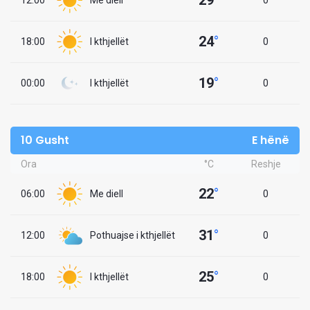
29
°
12:00
Me diell
0
24
°
18:00
I kthjellët
0
19
°
00:00
I kthjellët
0
10 Gusht
E hënë
Ora
°C
Reshje
22
°
06:00
Me diell
0
31
°
12:00
Pothuajse i kthjellët
0
25
°
18:00
I kthjellët
0