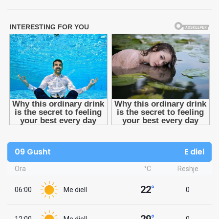
09 Gusht
E diel
Ora
°C
Reshje
22
°
06:00
Me diell
0