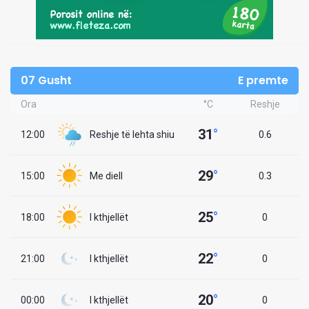
07 Gusht
E premte
Ora
°C
Reshje
31
°
12:00
Reshje të lehta shiu
0.6
29
°
15:00
Me diell
0.3
25
°
18:00
I kthjellët
0
22
°
21:00
I kthjellët
0
20
°
00:00
I kthjellët
0