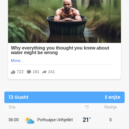
13 Gusht
E enjte
Ora
°C
Reshje
21
°
06:00
Pothuajse i kthjellët
0