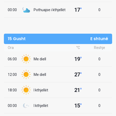
17
°
00:00
Pothuajse i kthjellët
0
15 Gusht
E shtunë
Ora
°C
Reshje
19
°
06:00
Me diell
0
27
°
12:00
Me diell
0
21
°
18:00
I kthjellët
0
15
°
00:00
I kthjellët
0