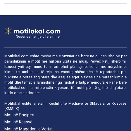
Nesër është një ditë e mirë...
Motilokal.com është media më e vizituar në botë në gjuhën shqipe për
parashikimin e motit me miliona vizita në muaj. Përveç këtij shërbimi,
lexuesi ynë aty mund të informohet për lajmet lidhur me ndryshimet
klimatike, ambientin, të rejat shkencore, shëndetësinë, reportazhet për
bukuritë e botës shqiptare dhe asaj së egër. Saktësia në parashikimin e
motit dhe temat e larmishme nga fushat e lartpërmendura e kanë bërë
motilokal.com
si referencën kryesore të motit për të gjithë shqiptarët
kudo që ata ndodhen.
Motilokal është anëtar i
Këshillit të Mediave të Shkruara të Kosovës
(KMShK).
Moti në Shqipëri
Moti në Kosovë
Moti në Maqedoni e Veriut