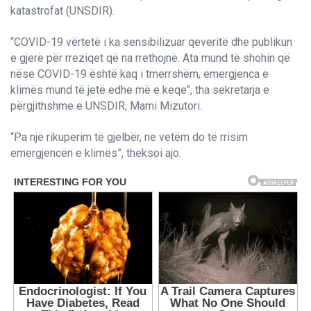
katastrofat (UNSDIR).
“COVID-19 vërtetë i ka sensibilizuar qeveritë dhe publikun
e gjerë për rreziqet që na rrethojnë. Ata mund të shohin që
nëse COVID-19 është kaq i tmerrshëm, emergjenca e
klimës mund të jetë edhe më e keqe", tha sekretarja e
përgjithshme e UNSDIR, Mami Mizutori.
“Pa një rikuperim të gjelbër, ne vetëm do të rrisim
emergjencën e klimës”, theksoi ajo.