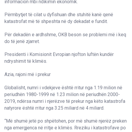
informacion mbi ndikimin ekonomik.
Përmbytjet të cilat u dyfishuan dhe stuhitë kanë qenë
katastrofat më të shpeshta në dy dekadat e fundit.
Për dekadën e ardhshme, OKB beson se problemi më i keq
do të jenë zjarret.
Presidenti i Komisionit Evropian njofton luftën kundër
ndryshimit të klimës.
Azia, rajoni më i prekur
Globalisht, numri i vdekjeve është rritur nga 1.19 milion në
periudhën 1980-1999 në 1.23 milion në periudhën 2000-
2019, ndërsa numri i njerëzve të prekur nga këto katastrofa
natyrore është rritur nga 3.25 miliard në 4 miliard.
“Më shumë jetë po shpëtohen, por më shumë njerëz preken
nga emergjenca në rritje e klimës. Rreziku i katastrofave po