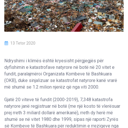
13 Tetor 2020
Ndryshimi i klimës është kryesisht përgjegjës për
dyfishimin e katastrofave natyrore në botë në 20 vitet e
fundit, paralajmëroi Organizata Kombeve të Bashkuara
(OKB), duke sinjalizuar se katastrofat natyrore kanë vrarë
më shumë se 1.2 milion njerëz që nga viti 2000.
Gjatë 20 viteve të fundit (2000-2019), 7,348 katastrofa
natyrore janë regjistruar në botë (me një kosto të vlerësuar
prej rreth 3 miliard dollarë amerikanë), rreth dy herë më
shumë se në vitet 1980 dhe 1999, sipas një raporti Zyrës
së Kombeve të Bashkuara për reduktimin e rreziqeve nga