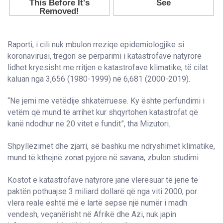
Raporti, i cili nuk mbulon rreziqe epidemiologjike si
koronavirusi, tregon se përparimi i katastrofave natyrore
lidhet kryesisht me rritjen e katastrofave klimatike, të cilat
kaluan nga 3,656 (1980-1999) në 6,681 (2000-2019).
“Ne jemi me vetëdije shkatërruese. Ky është përfundimi i
vetëm që mund të arrihet kur shqyrtohen katastrofat që
kanë ndodhur në 20 vitet e fundit”, tha Mizutori.
Shpyllëzimet dhe zjarri, së bashku me ndryshimet klimatike,
mund të kthejnë zonat pyjore në savana, zbulon studimi
Kostot e katastrofave natyrore janë vlerësuar të jenë të
paktën pothuajse 3 miliard dollarë që nga viti 2000, por
vlera reale është më e lartë sepse një numër i madh
vendesh, veçanërisht në Afrikë dhe Azi, nuk japin