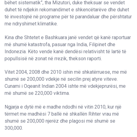
bëhet sistematik”, tha Mizutori, duke theksuar se vendet
duhet të ndjekin rekomandimet e shkencëtarëve dhe duhet
të investojnë në programe për të parandaluar dhe përshtatur
me ndryshimet klimatike.
Kina dhe Shtetet e Bashkuara janë vendet që kanë raportuar
më shumë katastrofa, pasuar nga India, Filipinet dhe
Indonezia. Këto vende kanë dendësi relativisht të lartë të
popullsisë në zonat në rrezik, thekson raporti.
Vitet 2004, 2008 dhe 2010 ishin më shkatërruese, me më
shumë se 200,000 vdekje në secilin prej atyre viteve.
Cunami i Oqeanit Indian 2004 ishte më vdekjeprurësi, me
më shumë se 220,000 viktima.
Ngjarja e dytë më e madhe ndodhi në vitin 2010, kur një
tërmet me madhësi 7 ballë në shkallën Rihter vrau më
shumë se 200,000 njerëz dhe plagosi më shumë se
300,000.