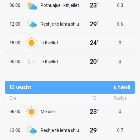
23
°
06:00
Pothuajse i kthjellët
0.3
29
°
12:00
Reshje të lehta shiu
0.6
24
°
18:00
I kthjellët
0
20
°
00:00
I kthjellët
0
10 Gusht
E hënë
Ora
°C
Reshje
23
°
06:00
Me diell
0
29
°
12:00
Reshje të lehta shiu
0.7