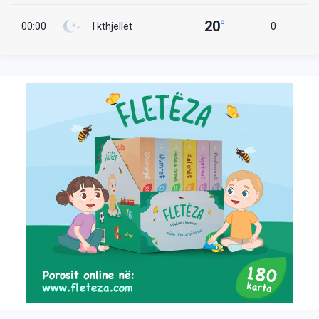
20
°
00:00
I kthjellët
0