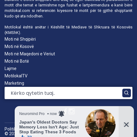
motit dhe temat e larmishme nga fushat e lartpërmendura e kanë bërë
motilokal.com
si referencën kryesore të motit për të gjithë shqiptarët
kudo që ata ndodhen.
Motilokal është anëtar i
Këshillit të Mediave të Shkruara të Kosovës
(KMShK).
Moti në Shqipëri
Moti në Kosovë
Moti në Maqedoni e Veriut
Moti në Botë
Lajme
MotilokalTV
Marketing
Politika e privatësisë
|
by: TROKIT.com
© 2026 Motilokal. All rights reserved