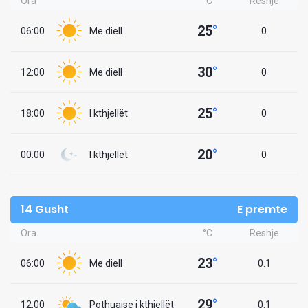
Ora
°C
Reshje
25
°
06:00
Me diell
0
30
°
12:00
Me diell
0
25
°
18:00
I kthjellët
0
20
°
00:00
I kthjellët
0
14 Gusht
E premte
Ora
°C
Reshje
23
°
06:00
Me diell
0.1
29
°
12:00
Pothuajse i kthjellët
0.1