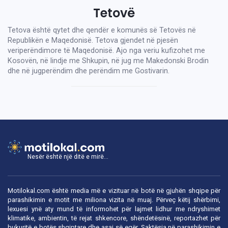
Tetovë
Tetova është qytet dhe qendër e komunës së Tetovës në
Republikën e Maqedonisë. Tetova gjendet në pjesën
veriperëndimore të Maqedonisë. Ajo nga veriu kufizohet me
Kosovën, në lindje me Shkupin, në jug me Makedonski Brodin
dhe në jugperëndim dhe perëndim me Gostivarin.
Nesër është një ditë e mirë...
Motilokal.com është media më e vizituar në botë në gjuhën shqipe për
parashikimin e motit me miliona vizita në muaj. Përveç këtij shërbimi,
lexuesi ynë aty mund të informohet për lajmet lidhur me ndryshimet
klimatike, ambientin, të rejat shkencore, shëndetësinë, reportazhet për
bukuritë e botës shqiptare dhe asaj së egër. Saktësia në parashikimin e