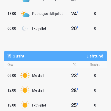
24
°
18:00
Pothuajse i kthjellët
0
20
°
00:00
I kthjellët
0
15 Gusht
E shtunë
Ora
°C
Reshje
23
°
06:00
Me diell
0
28
°
12:00
Me diell
0
25
°
18:00
I kthjellët
0