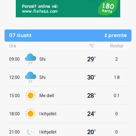
07 Gusht
E premte
Ora
°C
Reshje
29
°
09:00
Shi
2
30
°
12:00
Shi
1.8
28
°
15:00
Me diell
0.1
24
°
18:00
I kthjellët
0
20
°
21:00
I kthjellët
0