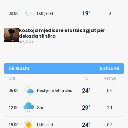
19
°
00:00
I kthjellët
0
Kostoja mjedisore e luftës zgjat për
dekada të tëra
8/7/2026
08 Gusht
E shtunë
Ora
°C
Reshje
24
°
06:00
Reshje të lehta shiu
0.6
29
°
12:00
Shi
2.1
24
°
18:00
I kthjellët
0.3