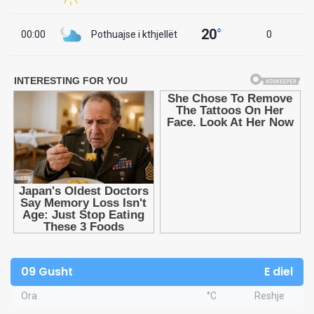
20
°
00:00
Pothuajse i kthjellët
0
09 Gusht
E diel
Ora
°C
Reshje