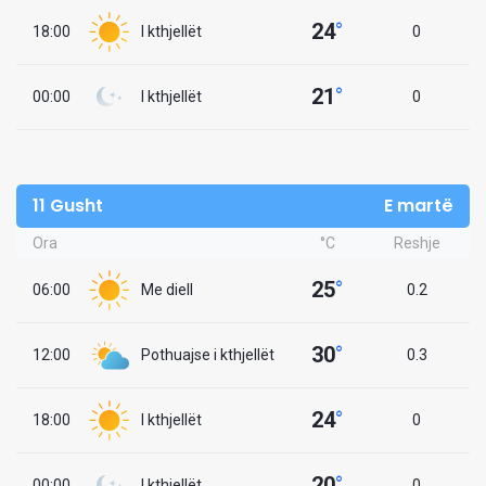
24
°
18:00
I kthjellët
0
21
°
00:00
I kthjellët
0
11 Gusht
E martë
Ora
°C
Reshje
25
°
06:00
Me diell
0.2
30
°
12:00
Pothuajse i kthjellët
0.3
24
°
18:00
I kthjellët
0
20
°
00:00
I kthjellët
0