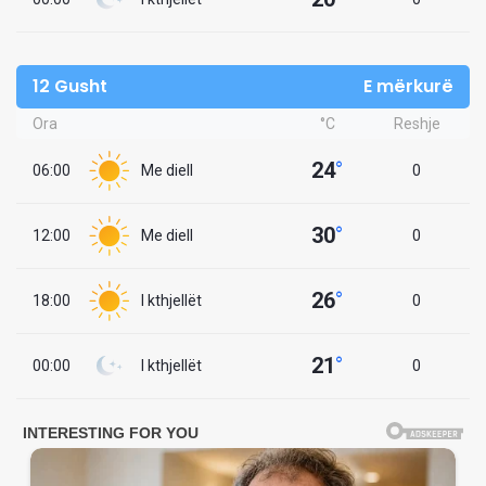
12 Gusht
E mërkurë
Ora
°C
Reshje
24
°
06:00
Me diell
0
30
°
12:00
Me diell
0
26
°
18:00
I kthjellët
0
21
°
00:00
I kthjellët
0