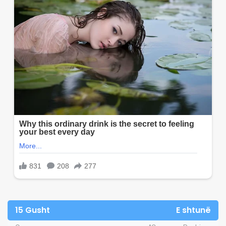
15 Gusht
E shtunë