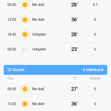
28
°
06:00
Me diell
0.1
36
°
12:00
Me diell
0
28
°
18:00
I kthjellët
0
23
°
00:00
I kthjellët
0
12 Gusht
E mërkurë
Ora
°C
Reshje
27
°
06:00
Me diell
0
36
°
12:00
Me diell
0