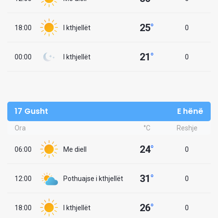
25
°
18:00
I kthjellët
0
21
°
00:00
I kthjellët
0
17 Gusht
E hënë
Ora
°C
Reshje
24
°
06:00
Me diell
0
31
°
12:00
Pothuajse i kthjellët
0
26
°
18:00
I kthjellët
0