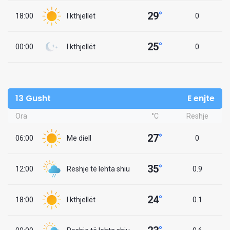
29
°
18:00
I kthjellët
0
25
°
00:00
I kthjellët
0
13 Gusht
E enjte
Ora
°C
Reshje
27
°
06:00
Me diell
0
35
°
12:00
Reshje të lehta shiu
0.9
24
°
18:00
I kthjellët
0.1