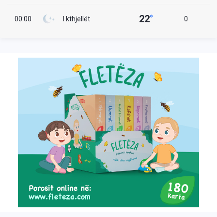
22
°
00:00
I kthjellët
0