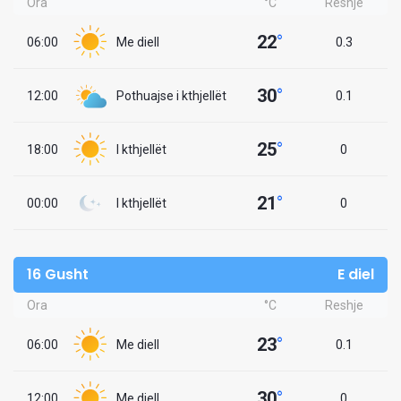
Ora
°C
Reshje
22
°
06:00
Me diell
0.3
30
°
12:00
Pothuajse i kthjellët
0.1
25
°
18:00
I kthjellët
0
21
°
00:00
I kthjellët
0
16 Gusht
E diel
Ora
°C
Reshje
23
°
06:00
Me diell
0.1
30
°
12:00
Me diell
0