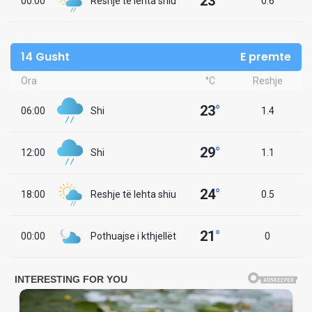
23
°
00:00
Reshje të lehta shiu
0.6
14 Gusht
E premte
Ora
°C
Reshje
23
°
06:00
Shi
1.4
29
°
12:00
Shi
1.1
24
°
18:00
Reshje të lehta shiu
0.5
21
°
00:00
Pothuajse i kthjellët
0