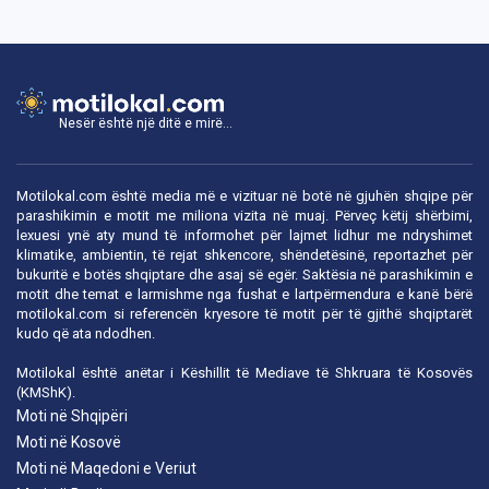
Nesër është një ditë e mirë...
Motilokal.com është media më e vizituar në botë në gjuhën shqipe për
parashikimin e motit me miliona vizita në muaj. Përveç këtij shërbimi,
lexuesi ynë aty mund të informohet për lajmet lidhur me ndryshimet
klimatike, ambientin, të rejat shkencore, shëndetësinë, reportazhet për
bukuritë e botës shqiptare dhe asaj së egër. Saktësia në parashikimin e
motit dhe temat e larmishme nga fushat e lartpërmendura e kanë bërë
motilokal.com
si referencën kryesore të motit për të gjithë shqiptarët
kudo që ata ndodhen.
Motilokal është anëtar i
Këshillit të Mediave të Shkruara të Kosovës
(KMShK).
Moti në Shqipëri
Moti në Kosovë
Moti në Maqedoni e Veriut