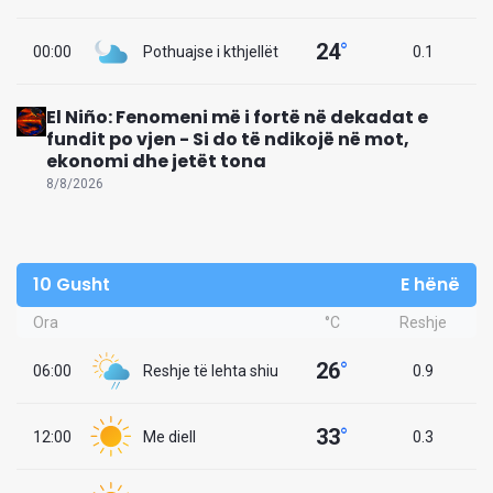
24
°
00:00
Pothuajse i kthjellët
0.1
El Niño: Fenomeni më i fortë në dekadat e
fundit po vjen - Si do të ndikojë në mot,
ekonomi dhe jetët tona
8/8/2026
10 Gusht
E hënë
Ora
°C
Reshje
26
°
06:00
Reshje të lehta shiu
0.9
33
°
12:00
Me diell
0.3