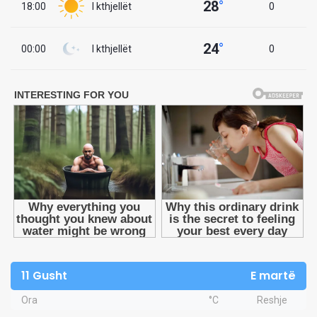
28
°
18:00
I kthjellët
0
24
°
00:00
I kthjellët
0
11 Gusht
E martë
Ora
°C
Reshje