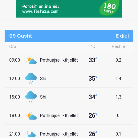
09 Gusht
E diel
Ora
°C
Reshje
33
°
09:00
Pothuajse i kthjellët
0.2
35
°
12:00
Shi
1.4
34
°
15:00
Shi
1.3
26
°
18:00
Pothuajse i kthjellët
0
26
°
21:00
Pothuajse i kthjellët
0.1