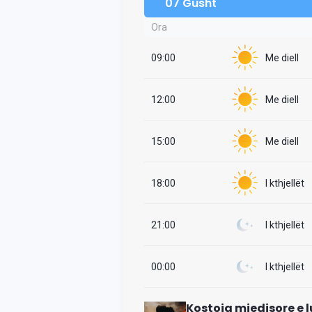
07 Gusht
Ora
09:00
Me diell
12:00
Me diell
15:00
Me diell
18:00
I kthjellët
21:00
I kthjellët
00:00
I kthjellët
Kostoja mjedisore e l