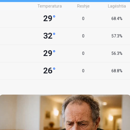
Temperatura
Reshje
Lagështia
29
°
0
68.4%
32
°
0
57.3%
29
°
0
56.3%
26
°
0
68.8%