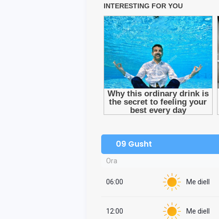
09 Gusht
Ora
06:00
Me diell
12:00
Me diell