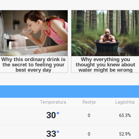
Temperatura
Reshje
Lagështia
30
°
0
65.3%
33
°
0
52.9%