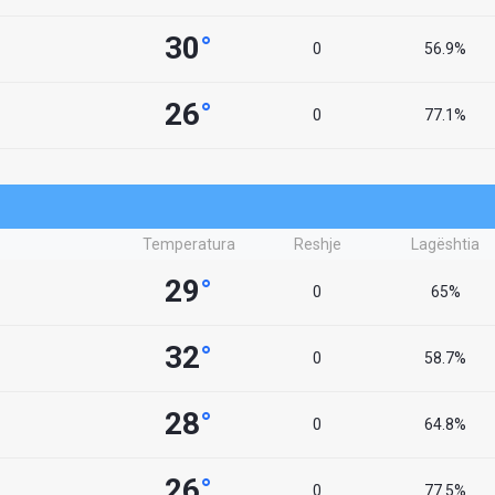
30
°
0
56.9%
26
°
0
77.1%
Temperatura
Reshje
Lagështia
29
°
0
65%
32
°
0
58.7%
28
°
0
64.8%
26
°
0
77.5%