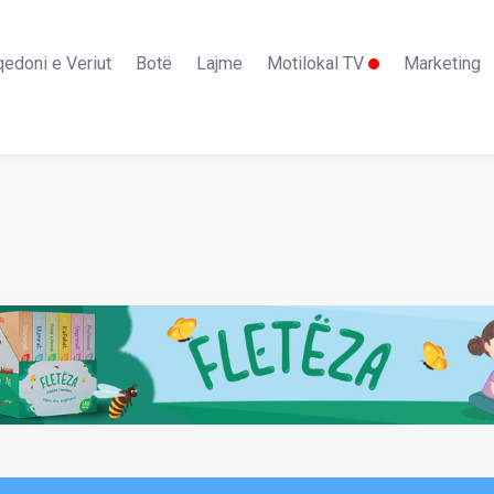
edoni e Veriut
Botë
Lajme
Motilokal TV
Marketing