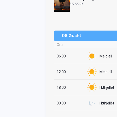
8/7/2026
08 Gusht
Ora
06:00
Me diell
12:00
Me diell
18:00
I kthjellët
00:00
I kthjellët