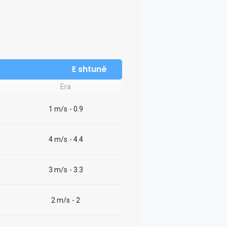
E shtunë
Era
1 m/s
- 0.9
4 m/s
- 4.4
3 m/s
- 3.3
2 m/s
- 2