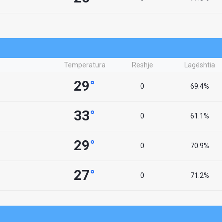
Temperatura
Reshje
Lagështia
29
°
0
69.4%
33
°
0
61.1%
29
°
0
70.9%
27
°
0
71.2%