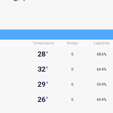
Temperatura
Reshje
Lagështia
28
°
0
68.6%
32
°
0
64.4%
29
°
0
59.9%
26
°
0
69.4%