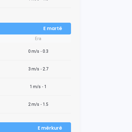
E martë
Era
0 m/s
- 0.3
3 m/s
- 2.7
1 m/s
- 1
2 m/s
- 1.5
E mërkurë