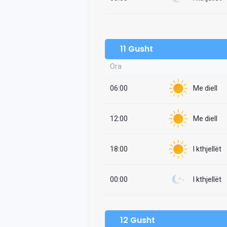
11 Gusht
Ora
06:00
Me diell
12:00
Me diell
18:00
I kthjellët
00:00
I kthjellët
12 Gusht