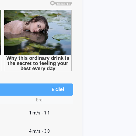
E diel
Era
1 m/s
- 1.1
4 m/s
- 3.8