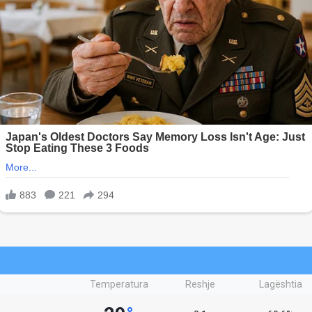
Temperatura
Reshje
Lagështia