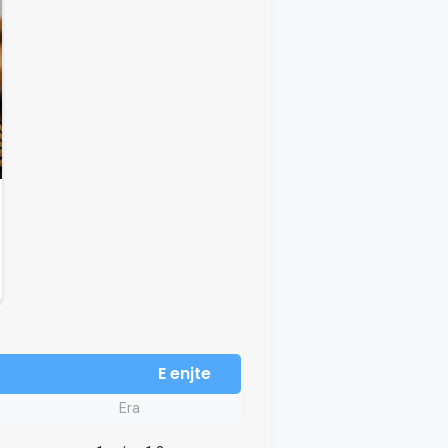
E enjte
Era