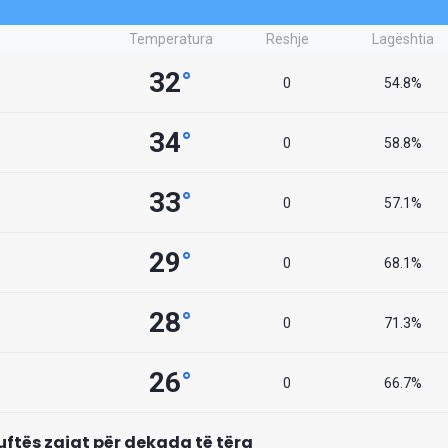
Temperatura
Reshje
Lagështia
32
°
0
54.8%
34
°
0
58.8%
33
°
0
57.1%
29
°
0
68.1%
28
°
0
71.3%
26
°
0
66.7%
uftës zgjat për dekada të tëra