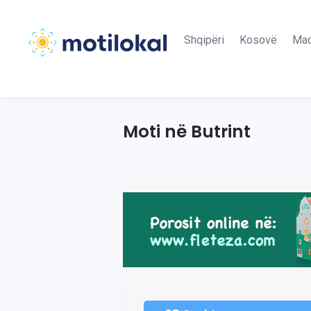
Shqipëri
Kosovë
Maq
Moti në Butrint