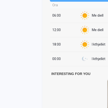
Ora
06:00
Me diell
12:00
Me diell
18:00
I kthjellët
00:00
I kthjellët