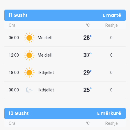
11 Gusht
E martë
Ora
°C
Reshje
28
°
06:00
Me diell
0
37
°
12:00
Me diell
0
29
°
18:00
I kthjellët
0
25
°
00:00
I kthjellët
0
12 Gusht
E mërkurë
Ora
°C
Reshje