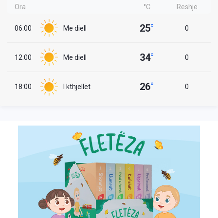
Ora
°C
Reshje
25
°
06:00
Me diell
0
34
°
12:00
Me diell
0
26
°
18:00
I kthjellët
0