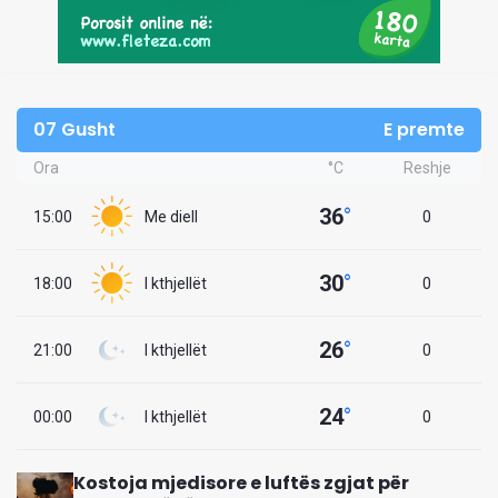
07 Gusht
E premte
Ora
°C
Reshje
36
°
15:00
Me diell
0
30
°
18:00
I kthjellët
0
26
°
21:00
I kthjellët
0
24
°
00:00
I kthjellët
0
Kostoja mjedisore e luftës zgjat për