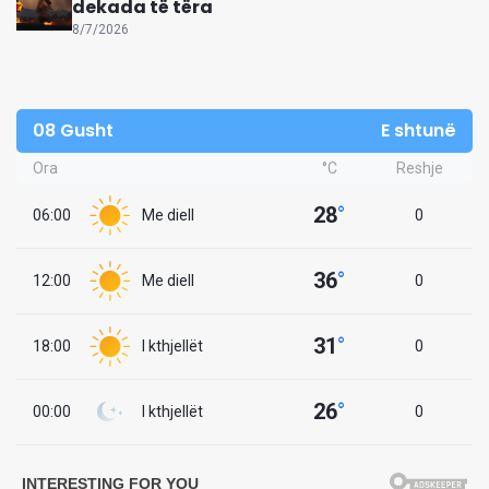
dekada të tëra
8/7/2026
08 Gusht
E shtunë
Ora
°C
Reshje
28
°
06:00
Me diell
0
36
°
12:00
Me diell
0
31
°
18:00
I kthjellët
0
26
°
00:00
I kthjellët
0