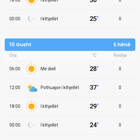
30
°
18:00
I kthjellët
0
25
°
00:00
I kthjellët
0
10 Gusht
E hënë
Ora
°C
Reshje
28
°
06:00
Me diell
0
37
°
12:00
Pothuajse i kthjellët
0
29
°
18:00
I kthjellët
0
24
°
00:00
I kthjellët
0