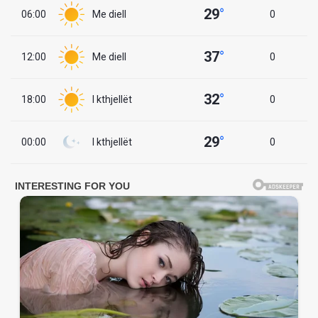
29
°
06:00
Me diell
0
37
°
12:00
Me diell
0
32
°
18:00
I kthjellët
0
29
°
00:00
I kthjellët
0