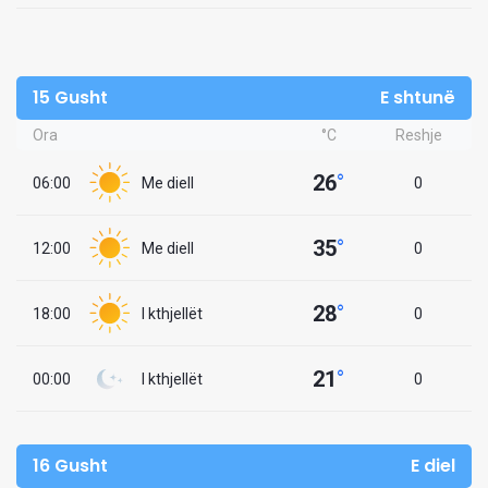
15 Gusht
E shtunë
Ora
°C
Reshje
26
°
06:00
Me diell
0
35
°
12:00
Me diell
0
28
°
18:00
I kthjellët
0
21
°
00:00
I kthjellët
0
16 Gusht
E diel