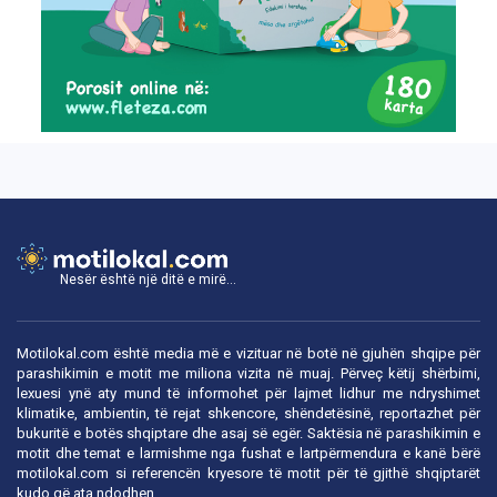
Nesër është një ditë e mirë...
Motilokal.com është media më e vizituar në botë në gjuhën shqipe për
parashikimin e motit me miliona vizita në muaj. Përveç këtij shërbimi,
lexuesi ynë aty mund të informohet për lajmet lidhur me ndryshimet
klimatike, ambientin, të rejat shkencore, shëndetësinë, reportazhet për
bukuritë e botës shqiptare dhe asaj së egër. Saktësia në parashikimin e
motit dhe temat e larmishme nga fushat e lartpërmendura e kanë bërë
motilokal.com
si referencën kryesore të motit për të gjithë shqiptarët
kudo që ata ndodhen.