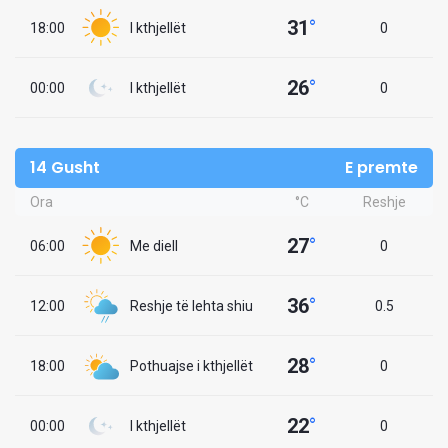
31
°
18:00
I kthjellët
0
26
°
00:00
I kthjellët
0
14 Gusht
E premte
Ora
°C
Reshje
27
°
06:00
Me diell
0
36
°
12:00
Reshje të lehta shiu
0.5
28
°
18:00
Pothuajse i kthjellët
0
22
°
00:00
I kthjellët
0