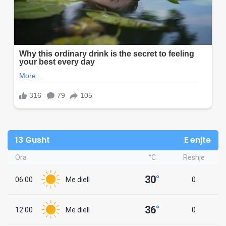
13 Gusht
E enjte
Ora
°C
Reshje
30
°
06:00
Me diell
0
36
°
12:00
Me diell
0