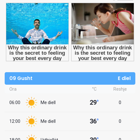
09 Gusht
E diel
Ora
°C
Reshje
29
°
06:00
Me diell
0
36
°
12:00
Me diell
0