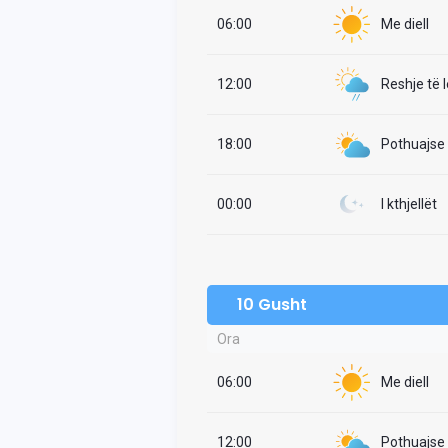
06:00
Me diell
12:00
Reshje të 
18:00
Pothuajse i
00:00
I kthjellët
10 Gusht
Ora
06:00
Me diell
12:00
Pothuajse i