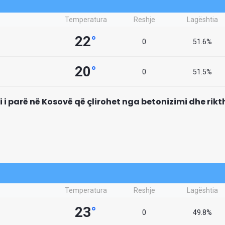
Temperatura
Reshje
Lagështia
22
°
0
51.6%
20
°
0
51.5%
mi i parë në Kosovë që çlirohet nga betonizimi dhe rik
Temperatura
Reshje
Lagështia
23
°
0
49.8%