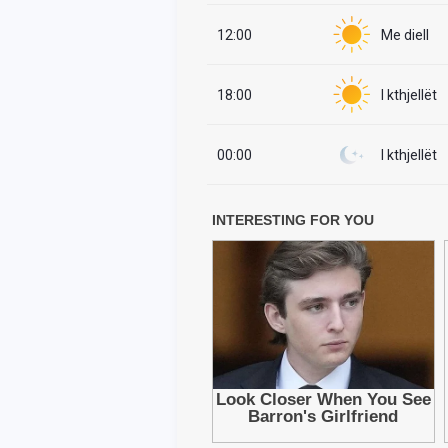
12:00
Me diell
18:00
I kthjellët
00:00
I kthjellët