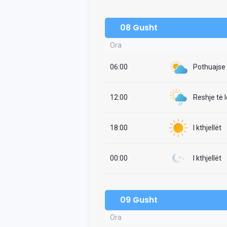
08 Gusht
Ora
06:00
Pothuajse i
12:00
Reshje të 
18:00
I kthjellët
00:00
I kthjellët
09 Gusht
Ora