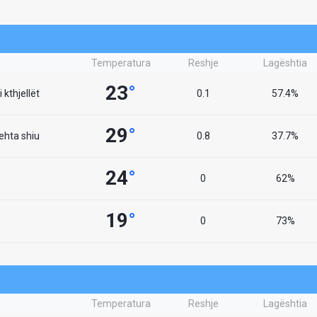
Temperatura
Reshje
Lagështia
23
°
 kthjellët
0.1
57.4%
29
°
lehta shiu
0.8
37.7%
24
°
0
62%
19
°
0
73%
Temperatura
Reshje
Lagështia