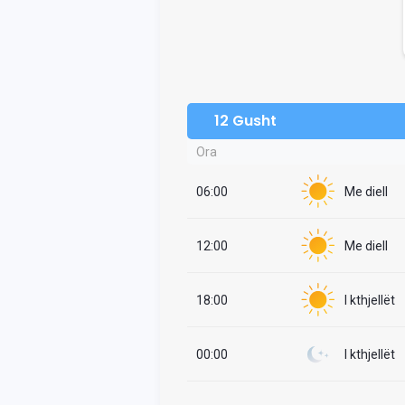
12 Gusht
Ora
06:00
Me diell
12:00
Me diell
18:00
I kthjellët
00:00
I kthjellët