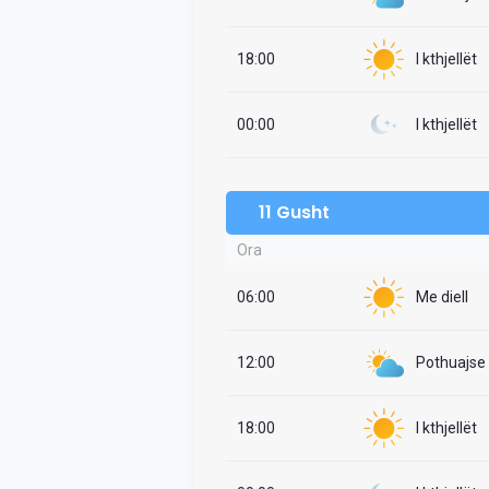
18:00
I kthjellët
00:00
I kthjellët
11 Gusht
Ora
06:00
Me diell
12:00
Pothuajse i
18:00
I kthjellët