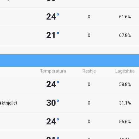
24
°
0
61.6%
21
°
0
67.8%
Temperatura
Reshje
Lagështia
24
°
0
58.8%
30
°
 kthjellët
0
31.1%
24
°
0
56.6%