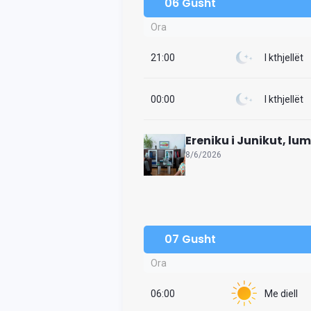
06 Gusht
Ora
21:00
I kthjellët
00:00
I kthjellët
Ereniku i Junikut, lu
8/6/2026
07 Gusht
Ora
06:00
Me diell