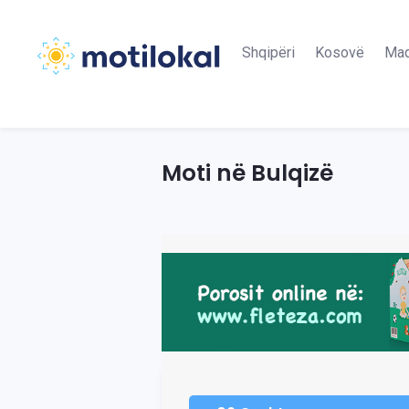
Shqipëri
Kosovë
Maq
Moti në Bulqizë