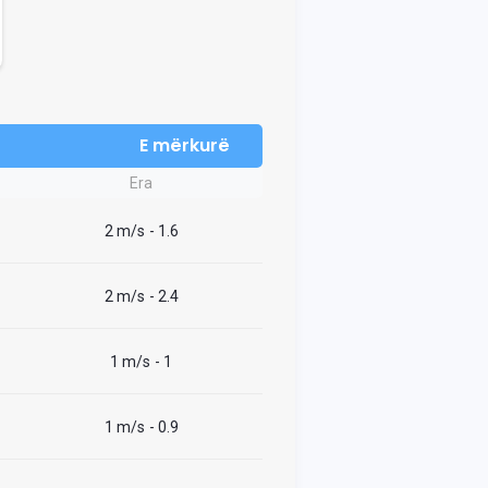
E mërkurë
Era
2 m/s
- 1.6
2 m/s
- 2.4
1 m/s
- 1
1 m/s
- 0.9