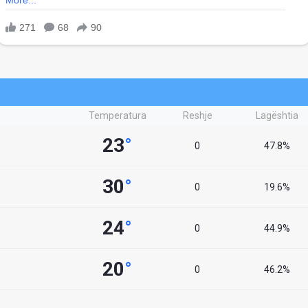
Temperatura
Reshje
Lagështia
23
°
0
47.8%
30
°
0
19.6%
24
°
0
44.9%
20
°
0
46.2%