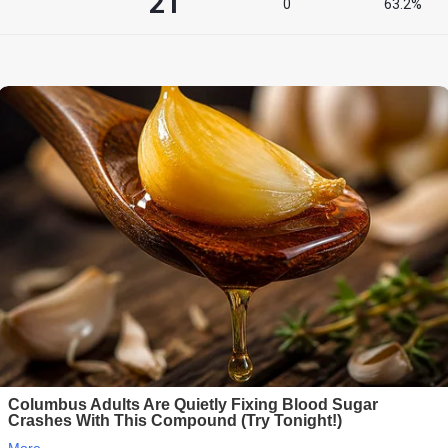
21
°
0
63.2%