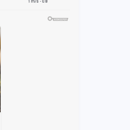
1 m/s
- 0.8