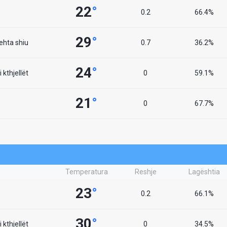
22
°
0.2
66.4%
29
°
lehta shiu
0.7
36.2%
24
°
 kthjellët
0
59.1%
21
°
0
67.7%
Temperatura
Reshje
Lagështia
23
°
0.2
66.1%
30
°
 kthjellët
0
34.5%