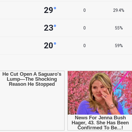
29
°
0
29.4%
23
°
0
55%
20
°
0
59%