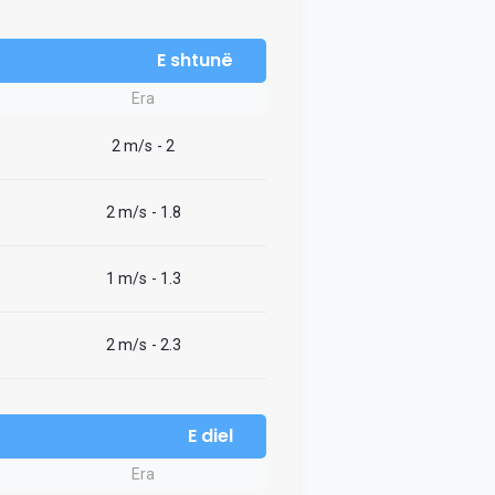
E shtunë
Era
2 m/s
- 2
2 m/s
- 1.8
1 m/s
- 1.3
2 m/s
- 2.3
E diel
Era