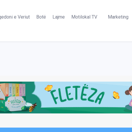
edoni e Veriut
Botë
Lajme
Motilokal TV
Marketing