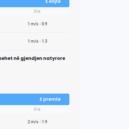
E enjte
Era
1 m/s
- 0.9
1 m/s
- 1.3
thehet në gjendjen natyrore
E premte
Era
2 m/s
- 1.9