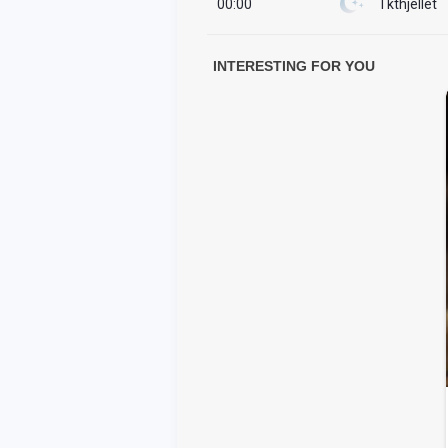
00:00
I kthjellët