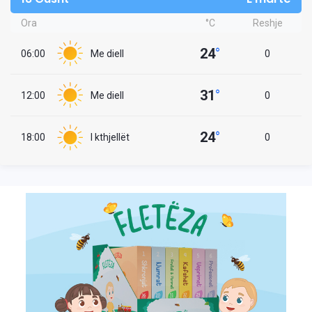
Ora
°C
Reshje
24
°
06:00
Me diell
0
31
°
12:00
Me diell
0
24
°
18:00
I kthjellët
0