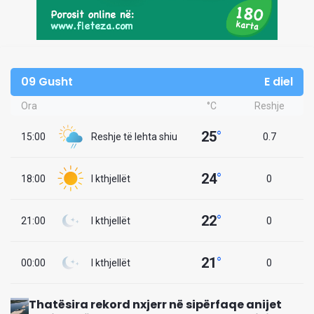
09 Gusht
E diel
Ora
°C
Reshje
25
°
15:00
Reshje të lehta shiu
0.7
24
°
18:00
I kthjellët
0
22
°
21:00
I kthjellët
0
21
°
00:00
I kthjellët
0
Thatësira rekord nxjerr në sipërfaqe anijet