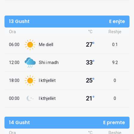
13 Gusht
E enjte
Ora
°C
Reshje
27
°
06:00
Me diell
0.1
33
°
12:00
Shi i madh
9.2
25
°
18:00
I kthjellët
0
21
°
00:00
I kthjellët
0
14 Gusht
E premte
Ora
°C
Reshje