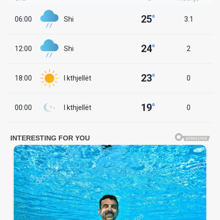
25
°
06:00
Shi
3.1
24
°
12:00
Shi
2
23
°
18:00
I kthjellët
0
19
°
00:00
I kthjellët
0