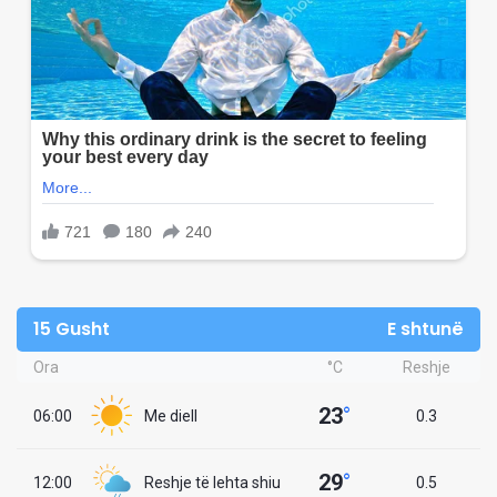
15 Gusht
E shtunë
Ora
°C
Reshje
23
°
06:00
Me diell
0.3
29
°
12:00
Reshje të lehta shiu
0.5