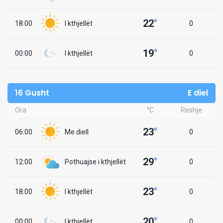
22
°
18:00
I kthjellët
0
19
°
00:00
I kthjellët
0
16 Gusht
E diel
Ora
°C
Reshje
23
°
06:00
Me diell
0
29
°
12:00
Pothuajse i kthjellët
0
23
°
18:00
I kthjellët
0
20
°
00:00
I kthjellët
0