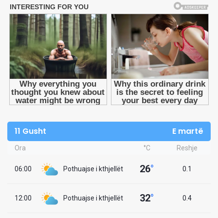
11 Gusht
E martë
Ora
°C
Reshje
26
°
06:00
Pothuajse i kthjellët
0.1
32
°
12:00
Pothuajse i kthjellët
0.4