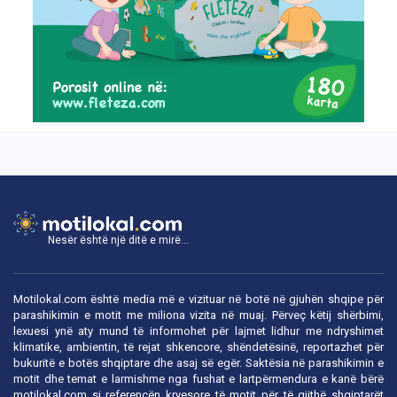
Nesër është një ditë e mirë...
Motilokal.com është media më e vizituar në botë në gjuhën shqipe për
parashikimin e motit me miliona vizita në muaj. Përveç këtij shërbimi,
lexuesi ynë aty mund të informohet për lajmet lidhur me ndryshimet
klimatike, ambientin, të rejat shkencore, shëndetësinë, reportazhet për
bukuritë e botës shqiptare dhe asaj së egër. Saktësia në parashikimin e
motit dhe temat e larmishme nga fushat e lartpërmendura e kanë bërë
motilokal.com
si referencën kryesore të motit për të gjithë shqiptarët