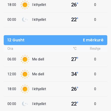
26
°
18:00
I kthjellët
0
22
°
00:00
I kthjellët
0
12 Gusht
E mërkurë
Ora
°C
Reshje
27
°
06:00
Me diell
0
34
°
12:00
Me diell
0
26
°
18:00
I kthjellët
0
22
°
00:00
I kthjellët
0