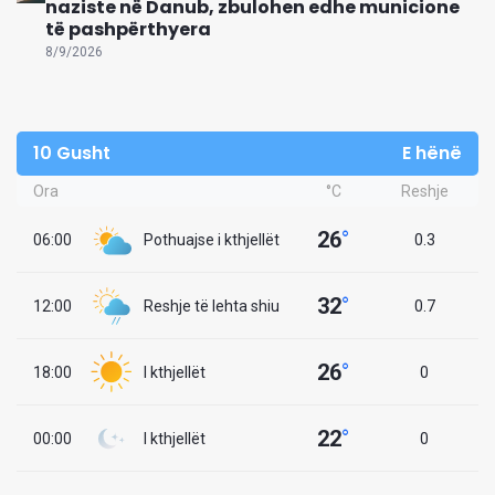
naziste në Danub, zbulohen edhe municione
të pashpërthyera
8/9/2026
10 Gusht
E hënë
Ora
°C
Reshje
26
°
06:00
Pothuajse i kthjellët
0.3
32
°
12:00
Reshje të lehta shiu
0.7
26
°
18:00
I kthjellët
0
22
°
00:00
I kthjellët
0