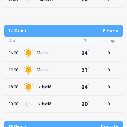
17 Gusht
E hënë
Ora
°C
Reshje
24
°
06:00
Me diell
0
31
°
12:00
Me diell
0
24
°
18:00
I kthjellët
0
20
°
00:00
I kthjellët
0
18 Gusht
E martë