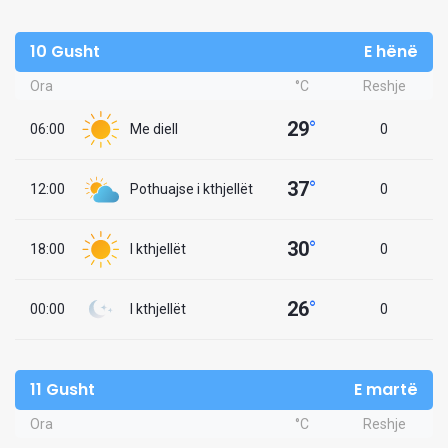
10 Gusht
E hënë
Ora
°C
Reshje
29
°
06:00
Me diell
0
37
°
12:00
Pothuajse i kthjellët
0
30
°
18:00
I kthjellët
0
26
°
00:00
I kthjellët
0
11 Gusht
E martë
Ora
°C
Reshje