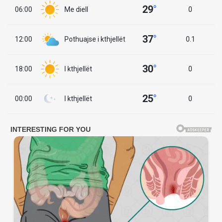
29
°
06:00
Me diell
0
37
°
12:00
Pothuajse i kthjellët
0.1
30
°
18:00
I kthjellët
0
25
°
00:00
I kthjellët
0