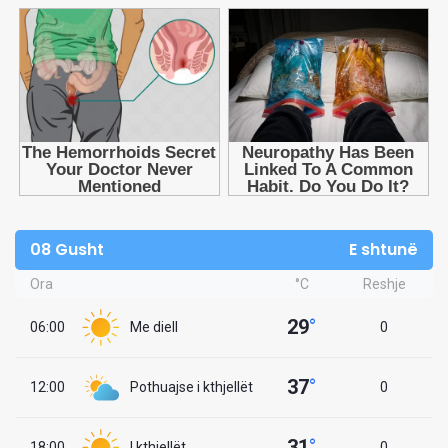
08 Gusht
E shtunë
Ora
°C
Reshje
29
°
06:00
Me diell
0
37
°
12:00
Pothuajse i kthjellët
0
31
°
18:00
I kthjellët
0