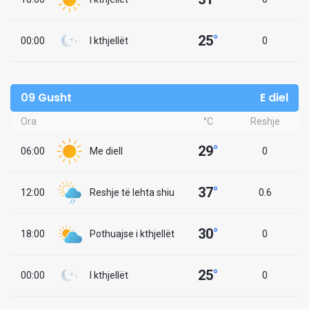
25
°
00:00
I kthjellët
0
09 Gusht
E diel
Ora
°C
Reshje
29
°
06:00
Me diell
0
37
°
12:00
Reshje të lehta shiu
0.6
30
°
18:00
Pothuajse i kthjellët
0
25
°
00:00
I kthjellët
0