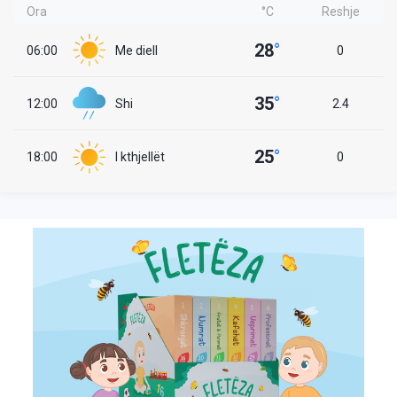
Ora
°C
Reshje
28
°
06:00
Me diell
0
35
°
12:00
Shi
2.4
25
°
18:00
I kthjellët
0