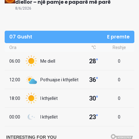
diellor – një pamje e paparë më parë
8/6/2026
07 Gusht
E premte
Ora
°C
Reshje
28
°
06:00
Me diell
0
36
°
12:00
Pothuajse i kthjellët
0
30
°
18:00
I kthjellët
0
23
°
00:00
I kthjellët
0