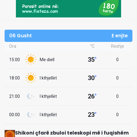
06 Gusht
E enjte
Ora
°C
Reshje
35
°
15:00
Me diell
0
30
°
18:00
I kthjellët
0
26
°
21:00
I kthjellët
0
23
°
00:00
I kthjellët
0
Shikoni çfarë zbuloi teleskopi më i fuqishëm