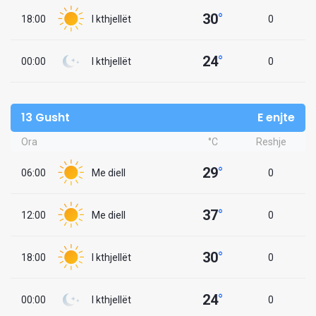
30
°
18:00
I kthjellët
0
24
°
00:00
I kthjellët
0
13 Gusht
E enjte
Ora
°C
Reshje
29
°
06:00
Me diell
0
37
°
12:00
Me diell
0
30
°
18:00
I kthjellët
0
24
°
00:00
I kthjellët
0