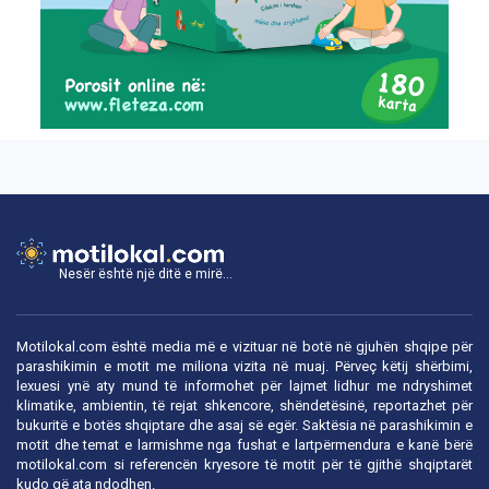
Nesër është një ditë e mirë...
Motilokal.com është media më e vizituar në botë në gjuhën shqipe për
parashikimin e motit me miliona vizita në muaj. Përveç këtij shërbimi,
lexuesi ynë aty mund të informohet për lajmet lidhur me ndryshimet
klimatike, ambientin, të rejat shkencore, shëndetësinë, reportazhet për
bukuritë e botës shqiptare dhe asaj së egër. Saktësia në parashikimin e
motit dhe temat e larmishme nga fushat e lartpërmendura e kanë bërë
motilokal.com
si referencën kryesore të motit për të gjithë shqiptarët
kudo që ata ndodhen.