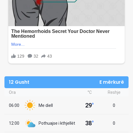
12 Gusht
E mërkurë
Ora
°C
Reshje
29
°
06:00
Me diell
0
38
°
12:00
Pothuajse i kthjellët
0