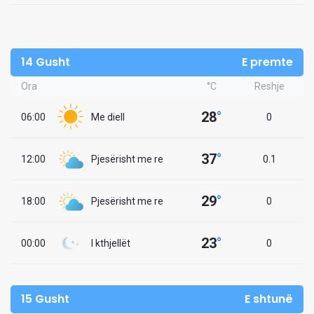
14 Gusht
E premte
Ora
°C
Reshje
28
°
06:00
Me diell
0
37
°
12:00
Pjesërisht me re
0.1
29
°
18:00
Pjesërisht me re
0
23
°
00:00
I kthjellët
0
15 Gusht
E shtunë