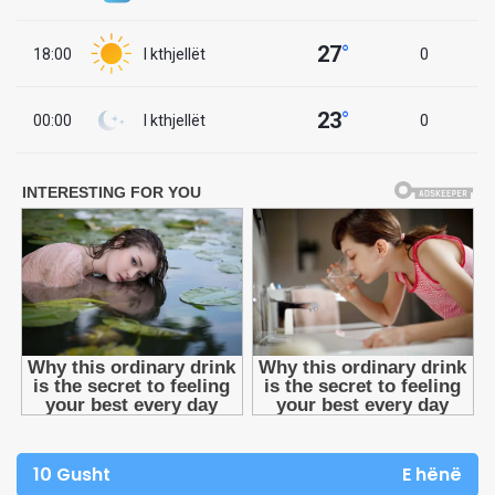
27
°
18:00
I kthjellët
0
23
°
00:00
I kthjellët
0
10 Gusht
E hënë