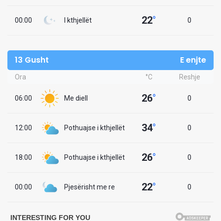
22
°
00:00
I kthjellët
0
13 Gusht
E enjte
Ora
°C
Reshje
26
°
06:00
Me diell
0
34
°
12:00
Pothuajse i kthjellët
0
26
°
18:00
Pothuajse i kthjellët
0
22
°
00:00
Pjesërisht me re
0