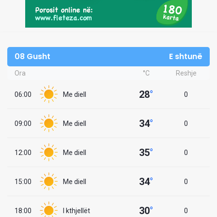
08 Gusht
E shtunë
Ora
°C
Reshje
28
°
06:00
Me diell
0
34
°
09:00
Me diell
0
35
°
12:00
Me diell
0
34
°
15:00
Me diell
0
30
°
18:00
I kthjellët
0