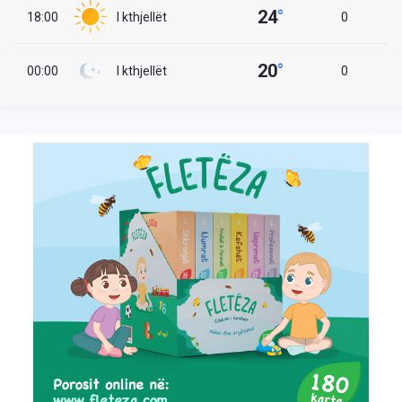
24
°
18:00
I kthjellët
0
20
°
00:00
I kthjellët
0