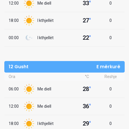
33
°
12:00
Me diell
0
27
°
18:00
I kthjellët
0
22
°
00:00
I kthjellët
0
12 Gusht
E mërkurë
Ora
°C
Reshje
28
°
06:00
Me diell
0
36
°
12:00
Me diell
0
29
°
18:00
I kthjellët
0