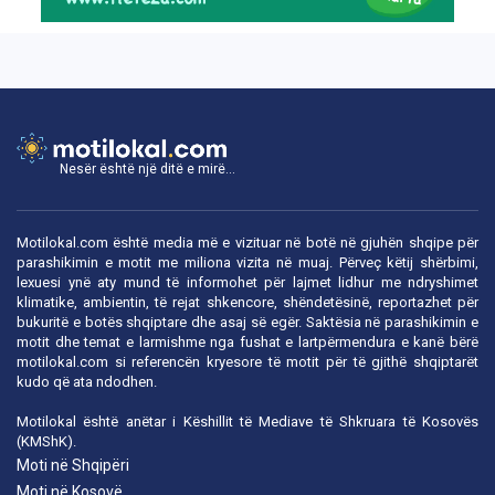
Nesër është një ditë e mirë...
Motilokal.com është media më e vizituar në botë në gjuhën shqipe për
parashikimin e motit me miliona vizita në muaj. Përveç këtij shërbimi,
lexuesi ynë aty mund të informohet për lajmet lidhur me ndryshimet
klimatike, ambientin, të rejat shkencore, shëndetësinë, reportazhet për
bukuritë e botës shqiptare dhe asaj së egër. Saktësia në parashikimin e
motit dhe temat e larmishme nga fushat e lartpërmendura e kanë bërë
motilokal.com
si referencën kryesore të motit për të gjithë shqiptarët
kudo që ata ndodhen.
Motilokal është anëtar i
Këshillit të Mediave të Shkruara të Kosovës
(KMShK).
Moti në Shqipëri
Moti në Kosovë