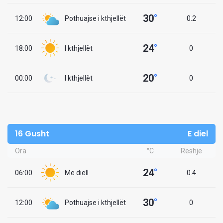
30
°
12:00
Pothuajse i kthjellët
0.2
24
°
18:00
I kthjellët
0
20
°
00:00
I kthjellët
0
16 Gusht
E diel
Ora
°C
Reshje
24
°
06:00
Me diell
0.4
30
°
12:00
Pothuajse i kthjellët
0