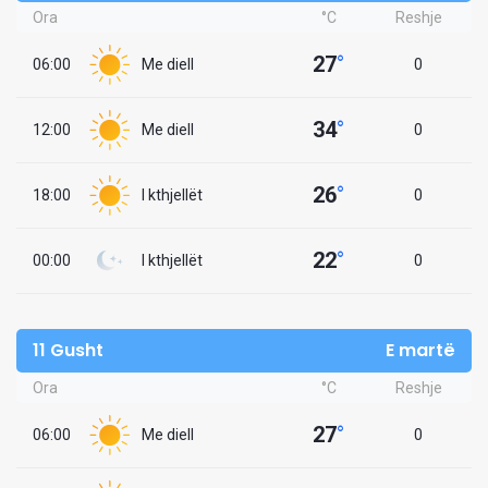
Ora
°C
Reshje
27
°
06:00
Me diell
0
34
°
12:00
Me diell
0
26
°
18:00
I kthjellët
0
22
°
00:00
I kthjellët
0
11 Gusht
E martë
Ora
°C
Reshje
27
°
06:00
Me diell
0