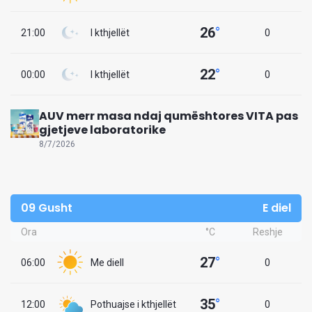
26
°
21:00
I kthjellët
0
22
°
00:00
I kthjellët
0
AUV merr masa ndaj qumështores VITA pas
gjetjeve laboratorike
8/7/2026
09 Gusht
E diel
Ora
°C
Reshje
27
°
06:00
Me diell
0
35
°
12:00
Pothuajse i kthjellët
0