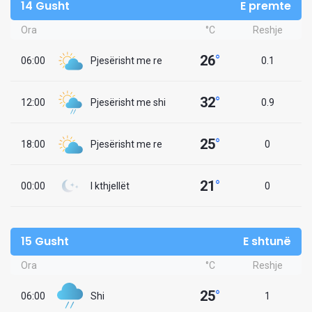
14 Gusht
E premte
Ora
°C
Reshje
26
°
06:00
Pjesërisht me re
0.1
32
°
12:00
Pjesërisht me shi
0.9
25
°
18:00
Pjesërisht me re
0
21
°
00:00
I kthjellët
0
15 Gusht
E shtunë
Ora
°C
Reshje
25
°
06:00
Shi
1