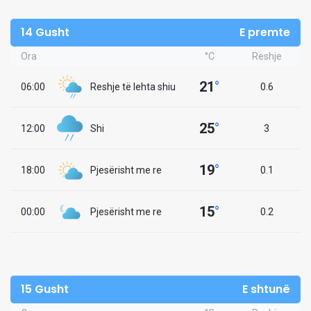
14 Gusht
E premte
Ora
°C
Reshje
21
°
06:00
Reshje të lehta shiu
0.6
25
°
12:00
Shi
3
19
°
18:00
Pjesërisht me re
0.1
15
°
00:00
Pjesërisht me re
0.2
15 Gusht
E shtunë