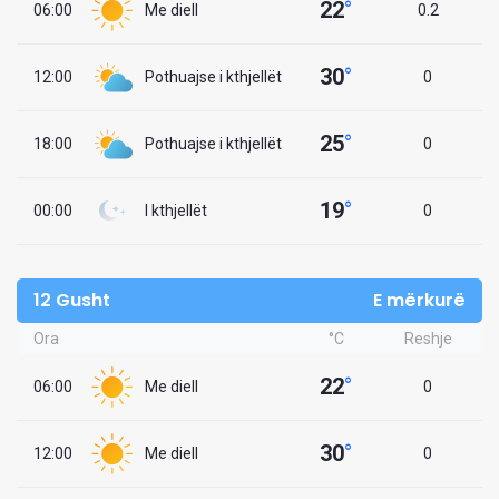
22
°
06:00
Me diell
0.2
30
°
12:00
Pothuajse i kthjellët
0
25
°
18:00
Pothuajse i kthjellët
0
19
°
00:00
I kthjellët
0
12 Gusht
E mërkurë
Ora
°C
Reshje
22
°
06:00
Me diell
0
30
°
12:00
Me diell
0