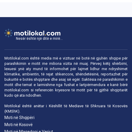
Nesër është një ditë e mirë...
Motilokal.com është media më e vizituar në botë në gjuhën shqipe për
parashikimin e motit me miliona vizita në muaj. Përveç këtij shërbimi,
lexuesi ynë aty mund të informohet për lajmet lidhur me ndryshimet
klimatike, ambientin, të rejat shkencore, shëndetësinë, reportazhet për
bukuritë e botës shqiptare dhe asaj së egër. Saktësia në parashikimin e
motit dhe temat e larmishme nga fushat e lartpërmendura e kanë bërë
motilokal.com
si referencën kryesore të motit për të gjithë shqiptarët
kudo që ata ndodhen.
Motilokal është anëtar i
Këshillit të Mediave të Shkruara të Kosovës
(KMShK).
Moti në Shqipëri
Moti në Kosovë
Moti në Maqedoni e Veriut