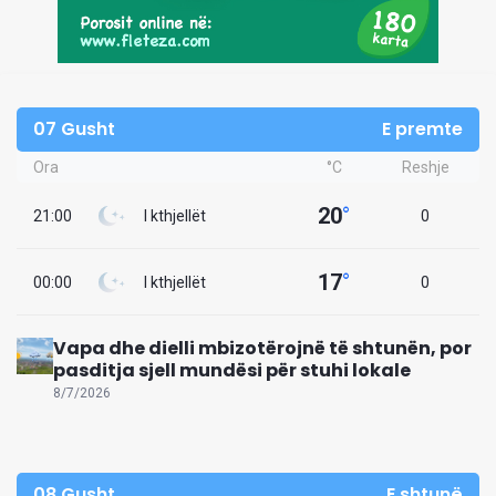
07 Gusht
E premte
Ora
°C
Reshje
20
°
21:00
I kthjellët
0
17
°
00:00
I kthjellët
0
Vapa dhe dielli mbizotërojnë të shtunën, por
pasditja sjell mundësi për stuhi lokale
8/7/2026
08 Gusht
E shtunë