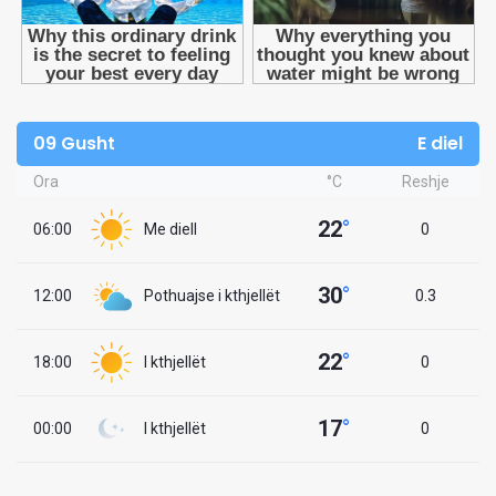
09 Gusht
E diel
Ora
°C
Reshje
22
°
06:00
Me diell
0
30
°
12:00
Pothuajse i kthjellët
0.3
22
°
18:00
I kthjellët
0
17
°
00:00
I kthjellët
0