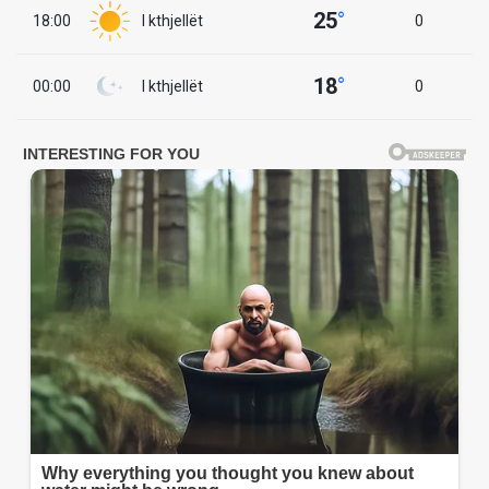
25
°
18:00
I kthjellët
0
18
°
00:00
I kthjellët
0