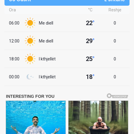
Ora
°C
Reshje
22
°
06:00
Me diell
0
29
°
12:00
Me diell
0
25
°
18:00
I kthjellët
0
18
°
00:00
I kthjellët
0