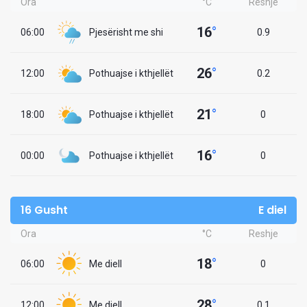
Ora
°C
Reshje
16
°
06:00
Pjesërisht me shi
0.9
26
°
12:00
Pothuajse i kthjellët
0.2
21
°
18:00
Pothuajse i kthjellët
0
16
°
00:00
Pothuajse i kthjellët
0
16 Gusht
E diel
Ora
°C
Reshje
18
°
06:00
Me diell
0
28
°
12:00
Me diell
0.1