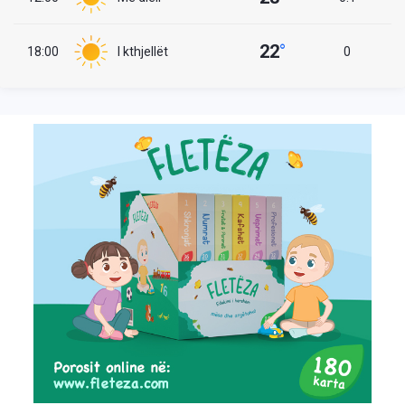
22
°
18:00
I kthjellët
0