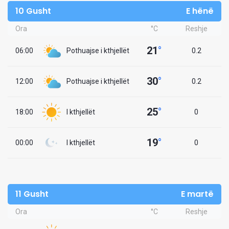
10 Gusht
E hënë
Ora
°C
Reshje
21
°
06:00
Pothuajse i kthjellët
0.2
30
°
12:00
Pothuajse i kthjellët
0.2
25
°
18:00
I kthjellët
0
19
°
00:00
I kthjellët
0
11 Gusht
E martë
Ora
°C
Reshje