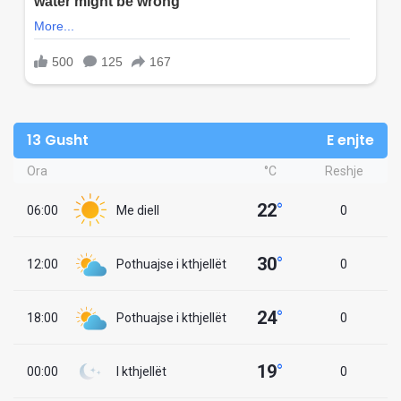
13 Gusht
E enjte
Ora
°C
Reshje
22
°
06:00
Me diell
0
30
°
12:00
Pothuajse i kthjellët
0
24
°
18:00
Pothuajse i kthjellët
0
19
°
00:00
I kthjellët
0