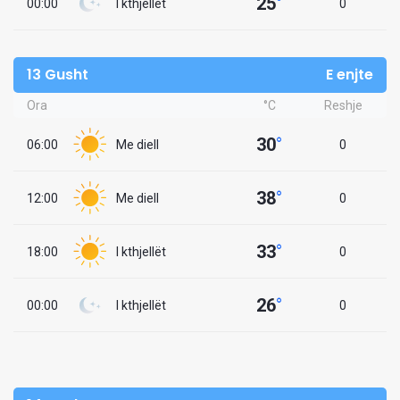
25
°
00:00
I kthjellët
0
13 Gusht
E enjte
Ora
°C
Reshje
30
°
06:00
Me diell
0
38
°
12:00
Me diell
0
33
°
18:00
I kthjellët
0
26
°
00:00
I kthjellët
0