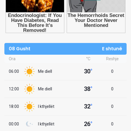
08 Gusht
E shtunë
Ora
°C
Reshje
30
°
06:00
Me diell
0
38
°
12:00
Me diell
0
32
°
18:00
I kthjellët
0
26
°
00:00
I kthjellët
0