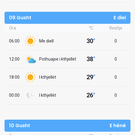
09 Gusht
E diel
Ora
°C
Reshje
30
°
06:00
Me diell
0
38
°
12:00
Pothuajse i kthjellët
0
29
°
18:00
I kthjellët
0
26
°
00:00
I kthjellët
0
10 Gusht
E hënë