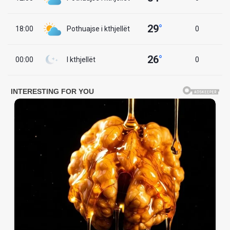
29
°
18:00
Pothuajse i kthjellët
0
26
°
00:00
I kthjellët
0