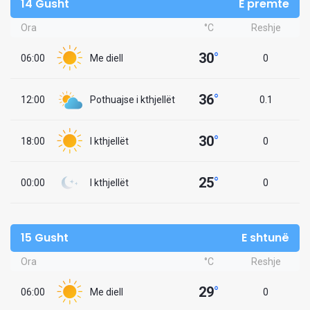
14 Gusht
E premte
Ora
°C
Reshje
30
°
06:00
Me diell
0
36
°
12:00
Pothuajse i kthjellët
0.1
30
°
18:00
I kthjellët
0
25
°
00:00
I kthjellët
0
15 Gusht
E shtunë
Ora
°C
Reshje
29
°
06:00
Me diell
0