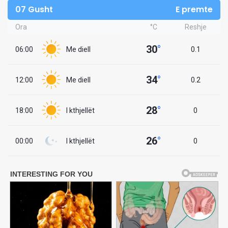
07 Gusht
E premte
Ora
°C
Reshje
30
°
06:00
Me diell
0.1
34
°
12:00
Me diell
0.2
28
°
18:00
I kthjellët
0
26
°
00:00
I kthjellët
0