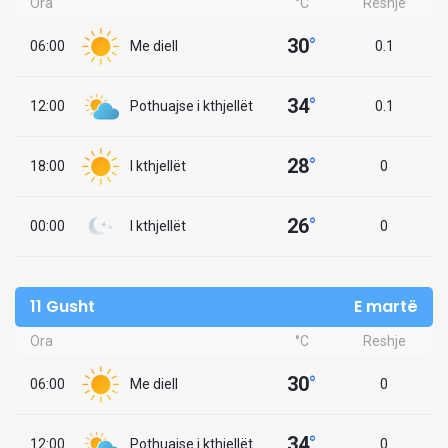
Ora
°C
Reshje
30
°
06:00
Me diell
0.1
34
°
12:00
Pothuajse i kthjellët
0.1
28
°
18:00
I kthjellët
0
26
°
00:00
I kthjellët
0
11 Gusht
E martë
Ora
°C
Reshje
30
°
06:00
Me diell
0
34
°
12:00
Pothuajse i kthjellët
0