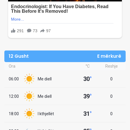
12 Gusht
E mërkurë
Ora
°C
Reshje
30
°
06:00
Me diell
0
39
°
12:00
Me diell
0
31
°
18:00
I kthjellët
0