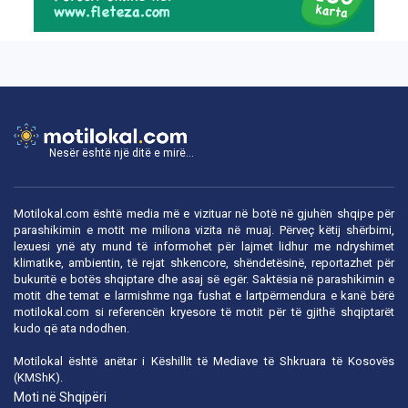
Nesër është një ditë e mirë...
Motilokal.com është media më e vizituar në botë në gjuhën shqipe për
parashikimin e motit me miliona vizita në muaj. Përveç këtij shërbimi,
lexuesi ynë aty mund të informohet për lajmet lidhur me ndryshimet
klimatike, ambientin, të rejat shkencore, shëndetësinë, reportazhet për
bukuritë e botës shqiptare dhe asaj së egër. Saktësia në parashikimin e
motit dhe temat e larmishme nga fushat e lartpërmendura e kanë bërë
motilokal.com
si referencën kryesore të motit për të gjithë shqiptarët
kudo që ata ndodhen.
Motilokal është anëtar i
Këshillit të Mediave të Shkruara të Kosovës
(KMShK).
Moti në Shqipëri