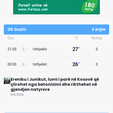
06 Gusht
E enjte
Ora
°C
Reshje
27
°
21:00
I kthjellët
0
26
°
00:00
I kthjellët
0
Ereniku i Junikut, lumi i parë në Kosovë që
çlirohet nga betonizimi dhe rikthehet në
gjendjen natyrore
8/6/2026