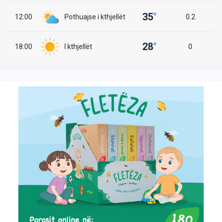
35
°
12:00
Pothuajse i kthjellët
0.2
28
°
18:00
I kthjellët
0