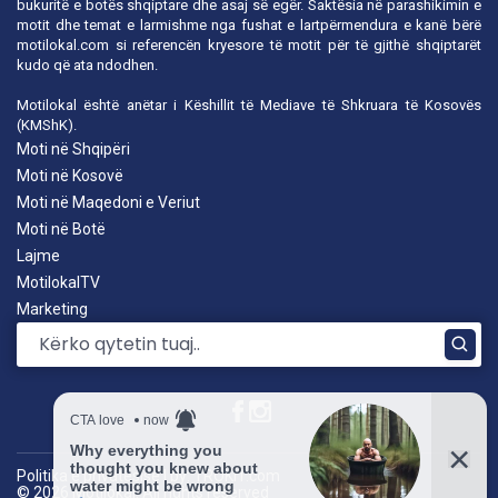
bukuritë e botës shqiptare dhe asaj së egër. Saktësia në parashikimin e
motit dhe temat e larmishme nga fushat e lartpërmendura e kanë bërë
motilokal.com
si referencën kryesore të motit për të gjithë shqiptarët
kudo që ata ndodhen.
Motilokal është anëtar i
Këshillit të Mediave të Shkruara të Kosovës
(KMShK).
Moti në Shqipëri
Moti në Kosovë
Moti në Maqedoni e Veriut
Moti në Botë
Lajme
MotilokalTV
Marketing
Politika e privatësisë
|
by: TROKIT.com
© 2026 Motilokal. All rights reserved