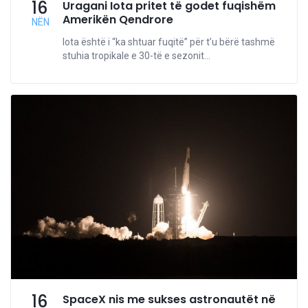
16
Uragani Iota pritet të godet fuqishëm
Amerikën Qendrore
NËN
Iota është i “ka shtuar fuqitë” për t’u bërë tashmë
stuhia tropikale e 30-të e sezonit...
16
SpaceX nis me sukses astronautët në