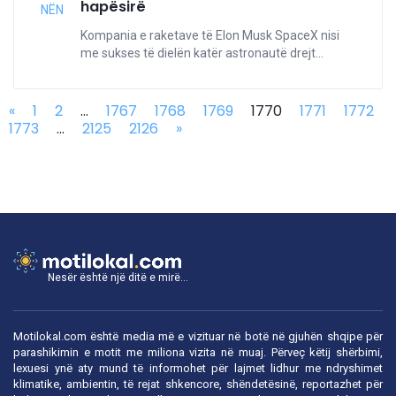
hapësirë
NËN
Kompania e raketave të Elon Musk SpaceX nisi
me sukses të dielën katër astronautë drejt...
«
1
2
...
1767
1768
1769
1770
1771
1772
1773
...
2125
2126
»
Nesër është një ditë e mirë...
Motilokal.com është media më e vizituar në botë në gjuhën shqipe për
parashikimin e motit me miliona vizita në muaj. Përveç këtij shërbimi,
lexuesi ynë aty mund të informohet për lajmet lidhur me ndryshimet
klimatike, ambientin, të rejat shkencore, shëndetësinë, reportazhet për