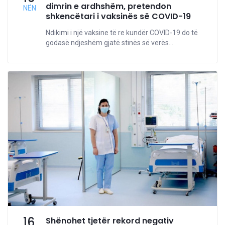
dimrin e ardhshëm, pretendon
NËN
shkencëtari i vaksinës së COVID-19
Ndikimi i një vaksine të re kundër COVID-19 do të
godasë ndjeshëm gjatë stinës së verës...
16
Shënohet tjetër rekord negativ