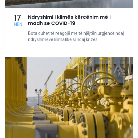
17
Ndryshimi i klimës kërcënim më i
madh se COVID-19
NËN
Bota duhet të reagojë me të njëjtën urgjencë ndaj
ndryshimeve klimatike si ndaj krizës...