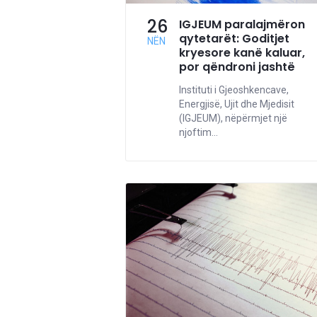
26
IGJEUM paralajmëron
qytetarët: Goditjet
NËN
kryesore kanë kaluar,
por qëndroni jashtë
Instituti i Gjeoshkencave,
Energjisë, Ujit dhe Mjedisit
(IGJEUM), nëpërmjet një
njoftim...