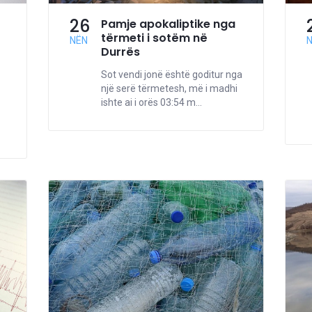
26
Pamje apokaliptike nga
tërmeti i sotëm në
NËN
Durrës
Sot vendi jonë është goditur nga
një serë tërmetesh, më i madhi
ishte ai i orës 03:54 m...