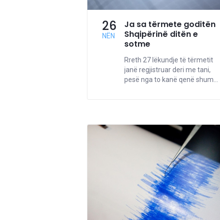
26
Ja sa tërmete goditën
Shqipërinë ditën e
NËN
sotme
Rreth 27 lëkundje të tërmetit
janë regjistruar deri me tani,
pesë nga to kanë qenë shum...