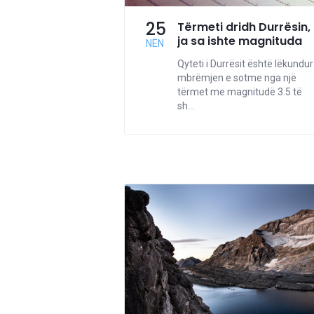
25
Tërmeti dridh Durrësin,
ja sa ishte magnituda
NËN
Qyteti i Durrësit është lëkundur
mbrëmjen e sotme nga një
tërmet me magnitudë 3.5 të
sh...