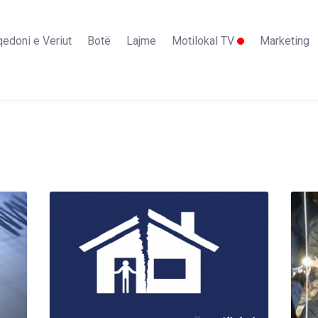
edoni e Veriut
Botë
Lajme
Motilokal TV
Marketing