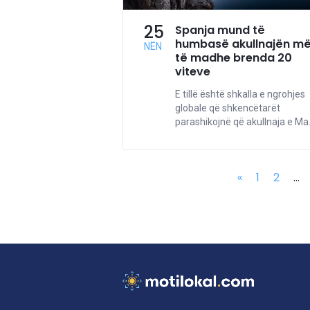
25
Spanja mund të
humbasë akullnajën m
NËN
të madhe brenda 20
viteve
E tillë është shkalla e ngrohjes
globale që shkencëtarët
parashikojnë që akullnaja e Ma.
«
1
2
...