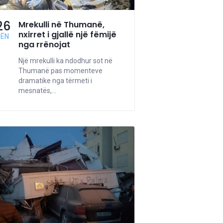
26
Mrekulli në Thumanë,
nxirret i gjallë një fëmijë
NËN
nga rrënojat
Një mrekulli ka ndodhur sot në
Thumanë pas momenteve
dramatike nga tërmeti i
mesnatës,...