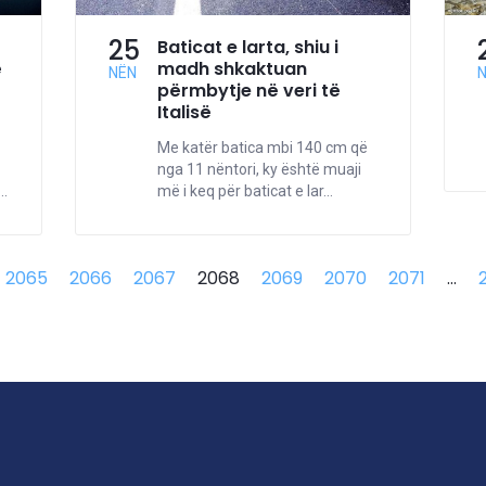
25
Baticat e larta, shiu i
ë
madh shkaktuan
NËN
përmbytje në veri të
Italisë
Me katër batica mbi 140 cm që
nga 11 nëntori, ky është muaji
..
më i keq për baticat e lar...
2065
2066
2067
2068
2069
2070
2071
...