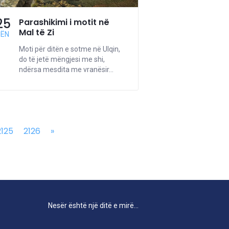
25
Parashikimi i motit në
Mal të Zi
NËN
Moti për ditën e sotme në Ulqin,
do të jetë mëngjesi me shi,
ndërsa mesdita me vranësir...
2125
2126
»
Nesër është një ditë e mirë...