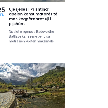
25
Ujësjellësi ‘Prishtina’
apelon konsumatorët të
NËN
mos keqpërdoret uji i
pijshëm
Nivelet e liqeneve Badovc dhe
Batllavë kanë rënë për disa
metra nën kuotën maksimale.