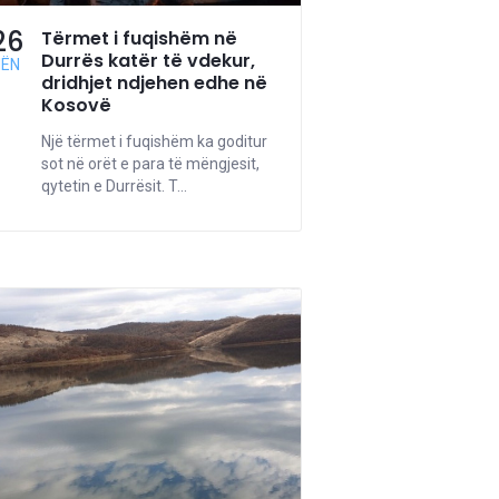
26
Tërmet i fuqishëm në
Durrës katër të vdekur,
NËN
dridhjet ndjehen edhe në
Kosovë
Një tërmet i fuqishëm ka goditur
sot në orët e para të mëngjesit,
qytetin e Durrësit. T...