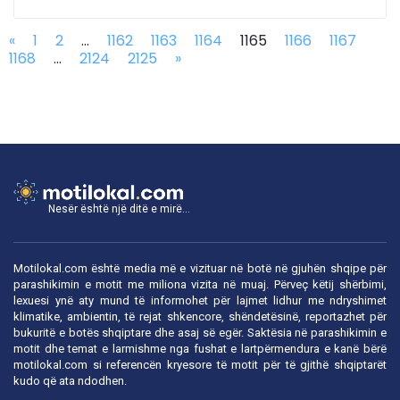
«
1
2
...
1162
1163
1164
1165
1166
1167
1168
...
2124
2125
»
Nesër është një ditë e mirë...
Motilokal.com është media më e vizituar në botë në gjuhën shqipe për
parashikimin e motit me miliona vizita në muaj. Përveç këtij shërbimi,
lexuesi ynë aty mund të informohet për lajmet lidhur me ndryshimet
klimatike, ambientin, të rejat shkencore, shëndetësinë, reportazhet për
bukuritë e botës shqiptare dhe asaj së egër. Saktësia në parashikimin e
motit dhe temat e larmishme nga fushat e lartpërmendura e kanë bërë
motilokal.com
si referencën kryesore të motit për të gjithë shqiptarët
kudo që ata ndodhen.