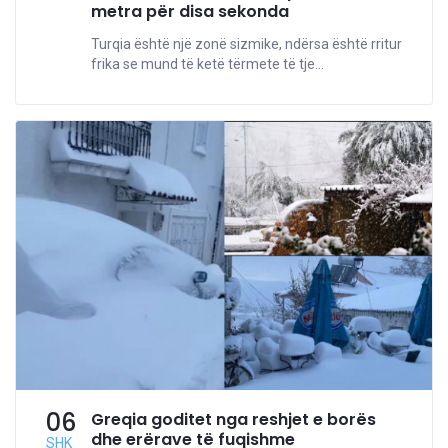
metra për disa sekonda
Turqia është një zonë sizmike, ndërsa është rritur
frika se mund të ketë tërmete të tje...
06
Greqia goditet nga reshjet e borës
dhe erërave të fuqishme
SHK