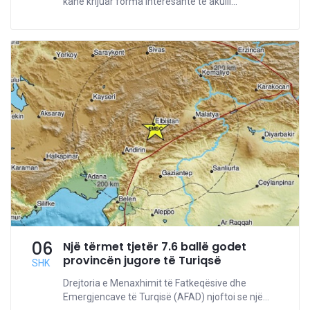
kanë krijuar forma interesante të akulli...
06
Një tërmet tjetër 7.6 ballë godet
provincën jugore të Turiqsë
SHK
Drejtoria e Menaxhimit të Fatkeqësive dhe
Emergjencave të Turqisë (AFAD) njoftoi se një...