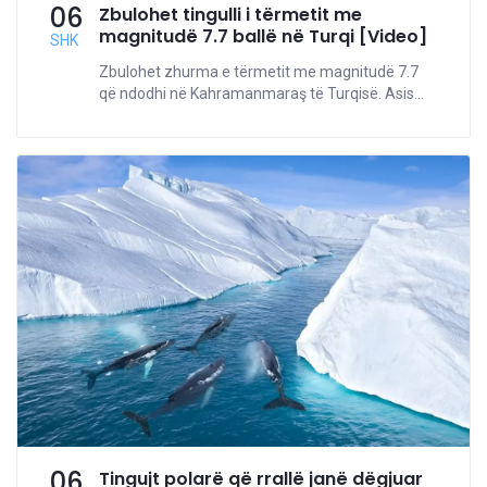
06
Zbulohet tingulli i tërmetit me
magnitudë 7.7 ballë në Turqi [Video]
SHK
Zbulohet zhurma e tërmetit me magnitudë 7.7
që ndodhi në Kahramanmaraş të Turqisë. Asis...
06
Tingujt polarë që rrallë janë dëgjuar