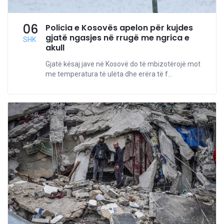
06
Policia e Kosovës apelon për kujdes
gjatë ngasjes në rrugë me ngrica e
SHK
akull
Gjatë kësaj jave në Kosovë do të mbizotërojë mot
me temperatura të ulëta dhe erëra të f...