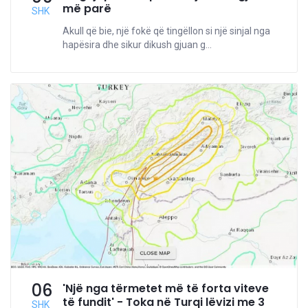
më parë
SHK
Akull që bie, një fokë që tingëllon si një sinjal nga
hapësira dhe sikur dikush gjuan g...
06
'Një nga tërmetet më të forta viteve
të fundit' - Toka në Turqi lëvizi me 3
SHK