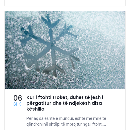
06
Kur i ftohti troket, duhet të jesh i
përgatitur dhe të ndjekësh disa
SHK
këshilla
Për aq sa është e mundur, është më mirë të
qëndroni në shtëpi të mbrojtur nga i ftohti,...