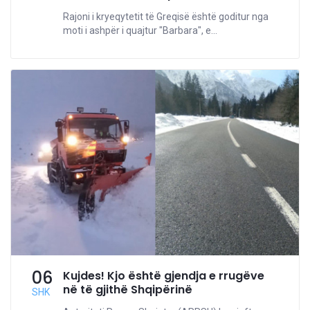
Rajoni i kryeqytetit të Greqisë është goditur nga
moti i ashpër i quajtur "Barbara", e...
06
Kujdes! Kjo është gjendja e rrugëve
në të gjithë Shqipërinë
SHK