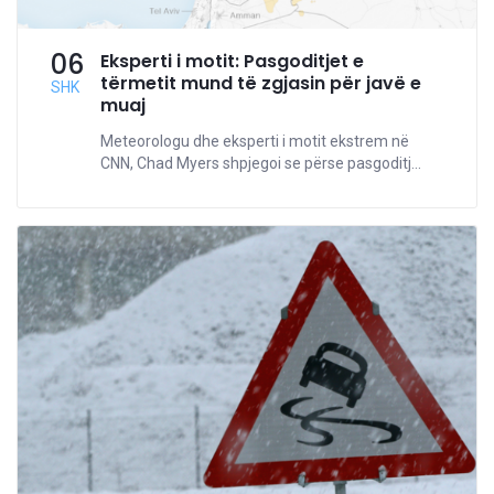
06
Eksperti i motit: Pasgoditjet e
tërmetit mund të zgjasin për javë e
SHK
muaj
Meteorologu dhe eksperti i motit ekstrem në
CNN, Chad Myers shpjegoi se përse pasgoditj...