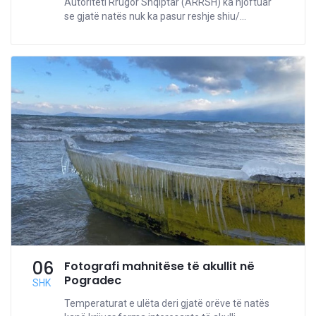
Autoriteti Rrugor Shqiptar (ARRSH) ka njoftuar
se gjatë natës nuk ka pasur reshje shiu/...
06
Fotografi mahnitëse të akullit në
Pogradec
SHK
Temperaturat e ulëta deri gjatë orëve të natës