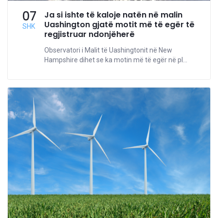
07
Ja si ishte të kaloje natën në malin
Uashington gjatë motit më të egër të
SHK
regjistruar ndonjëherë
Observatori i Malit të Uashingtonit në New
Hampshire dihet se ka motin më të egër në pl...