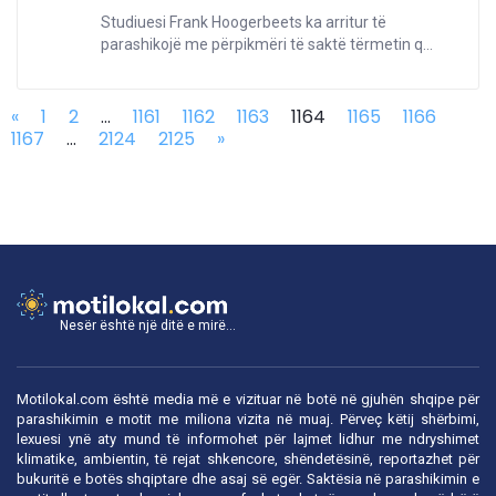
Studiuesi Frank Hoogerbeets ka arritur të
parashikojë me përpikmëri të saktë tërmetin q...
«
1
2
...
1161
1162
1163
1164
1165
1166
1167
...
2124
2125
»
Nesër është një ditë e mirë...
Motilokal.com është media më e vizituar në botë në gjuhën shqipe për
parashikimin e motit me miliona vizita në muaj. Përveç këtij shërbimi,
lexuesi ynë aty mund të informohet për lajmet lidhur me ndryshimet
klimatike, ambientin, të rejat shkencore, shëndetësinë, reportazhet për
bukuritë e botës shqiptare dhe asaj së egër. Saktësia në parashikimin e