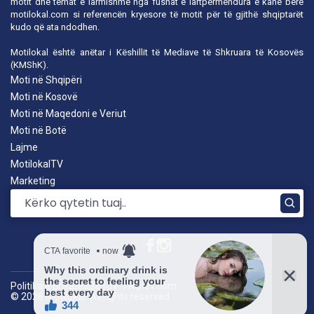
motit dhe temat e larmishme nga fushat e lartpërmendura e kanë bërë
motilokal.com
si referencën kryesore të motit për të gjithë shqiptarët
kudo që ata ndodhen.
Motilokal është anëtar i
Këshillit të Mediave të Shkruara të Kosovës
(KMShK).
Moti në Shqipëri
Moti në Kosovë
Moti në Maqedoni e Veriut
Moti në Botë
Lajme
MotilokalTV
Marketing
Politika e privatësisë
|
by: TROKIT.com
© 2026 Motilokal. All rights reserved