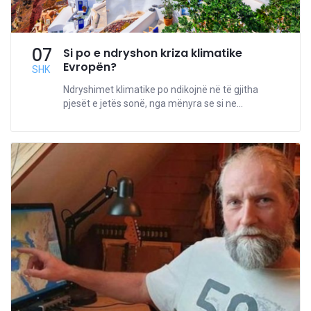
07
Si po e ndryshon kriza klimatike
Evropën?
SHK
Ndryshimet klimatike po ndikojnë në të gjitha
pjesët e jetës sonë, nga mënyra se si ne...