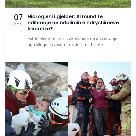
07
Hidrogjeni i gjelbër: Si mund të
ndihmojë në ndalimin e ndryshimeve
SHK
klimatike?
Është elementi më i zakonshëm në univers, një
nga blloqet kryesore të ndërtimit të jetë...