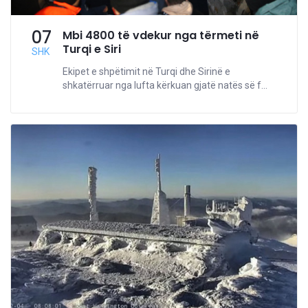
07
Mbi 4800 të vdekur nga tërmeti në
Turqi e Siri
SHK
Ekipet e shpëtimit në Turqi dhe Sirinë e
shkatërruar nga lufta kërkuan gjatë natës së f...