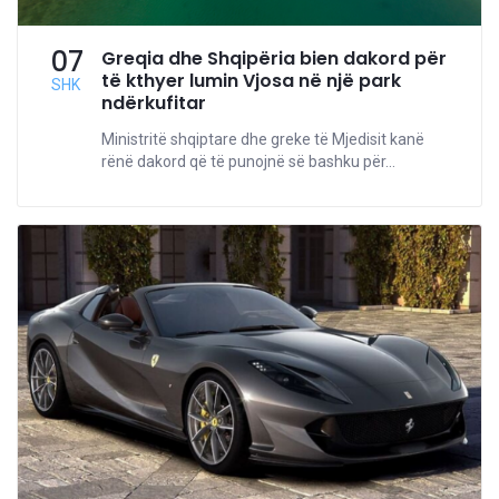
07
Greqia dhe Shqipëria bien dakord për
të kthyer lumin Vjosa në një park
SHK
ndërkufitar
Ministritë shqiptare dhe greke të Mjedisit kanë
rënë dakord që të punojnë së bashku për...