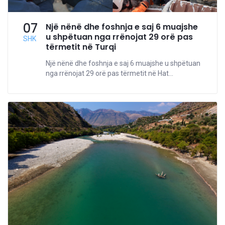
07
Një nënë dhe foshnja e saj 6 muajshe
u shpëtuan nga rrënojat 29 orë pas
SHK
tërmetit në Turqi
Një nënë dhe foshnja e saj 6 muajshe u shpëtuan
nga rrënojat 29 orë pas tërmetit në Hat...