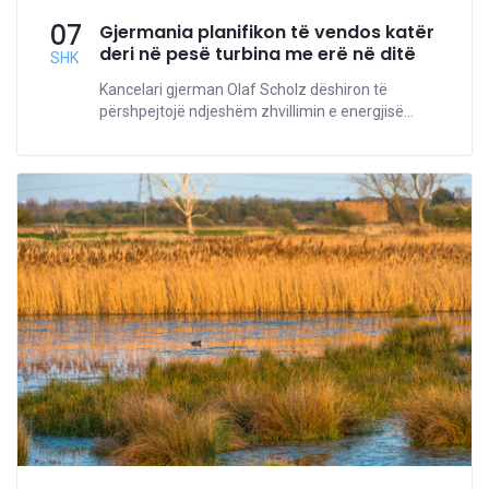
07
Gjermania planifikon të vendos katër
deri në pesë turbina me erë në ditë
SHK
Kancelari gjerman Olaf Scholz dëshiron të
përshpejtojë ndjeshëm zhvillimin e energjisë...