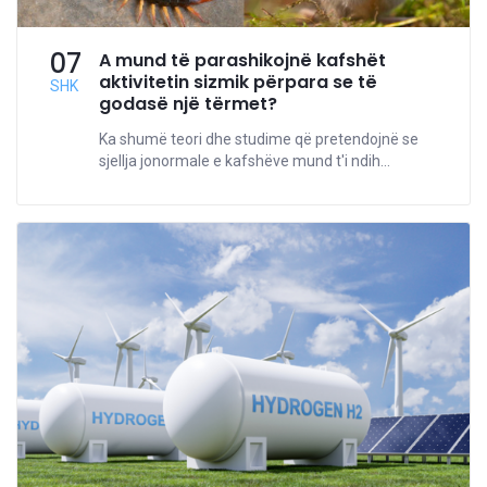
07
A mund të parashikojnë kafshët
aktivitetin sizmik përpara se të
SHK
godasë një tërmet?
Ka shumë teori dhe studime që pretendojnë se
sjellja jonormale e kafshëve mund t'i ndih...