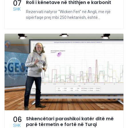
07
Roli i kënetave në thithjen e karbonit
SHK
Rezervati natyror “Wicken Fen” në Angli, me një
sipërfaqe prej mbi 250 hektarësh, është...
06
Shkencëtari parashikoi katër ditë më
parë tërmetin e fortë në Turqi
SHK