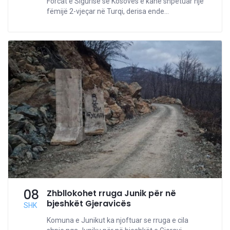
Forcat e Sigurisë së Kosovës e kanë shpëtuar një
fëmijë 2-vjeçar në Turqi, derisa ende...
08
Zhbllokohet rruga Junik për në
bjeshkët Gjeravicës
SHK
Komuna e Junikut ka njoftuar se rruga e cila