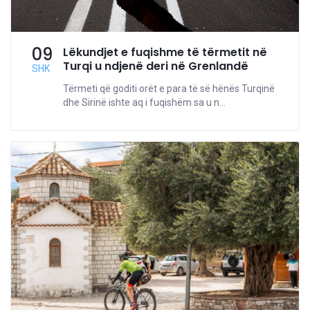
09
Lëkundjet e fuqishme të tërmetit në
Turqi u ndjenë deri në Grenlandë
SHK
Tërmeti që goditi orët e para të së hënës Turqinë
dhe Sirinë ishte aq i fuqishëm sa u n...