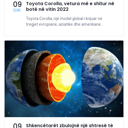
09
Toyota Corolla, vetura më e shitur në
botë në vitin 2022
SHK
Toyota Corolla, një model global i krijuar në
tregjet evropiane, aziatike dhe amerikane...
09
Shkencëtarët zbulojnë një shtresë të