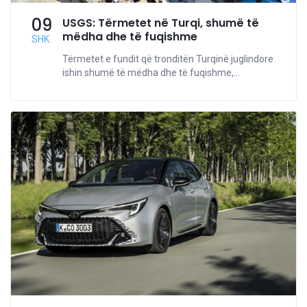
09
USGS: Tërmetet në Turqi, shumë të
mëdha dhe të fuqishme
SHK
Tërmetet e fundit që tronditën Turqinë juglindore
ishin shumë të mëdha dhe të fuqishme,...