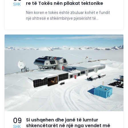
re të Tokës nën pllakat tektonike
SHK
Nën koren e tokës është zbuluar kohët e fundit
një shtresë e shkëmbinjve pjesërisht të...
09
Si ushqehen dhe janë të lumtur
shkencëtarët në një nga vendet më
SHK