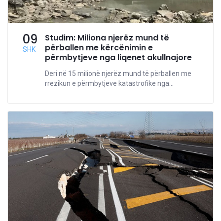
09
Studim: Miliona njerëz mund të
përballen me kërcënimin e
SHK
përmbytjeve nga liqenet akullnajore
Deri në 15 milionë njerëz mund të përballen me
rrezikun e përmbytjeve katastrofike nga...