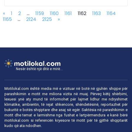
«
1
2
...
1159
1160
1161
1162
1163
1164
1165
...
2124
2125
»
Nesër është një ditë e mirë...
Motilokal.com është media më e vizituar në botë në gjuhën shqipe për
parashikimin e motit me miliona vizita në muaj. Përveç këtij shërbimi,
lexuesi ynë aty mund të informohet për lajmet lidhur me ndryshimet
klimatike, ambientin, të rejat shkencore, shëndetësinë, reportazhet për
bukuritë e botës shqiptare dhe asaj së egër. Saktësia në parashikimin e
motit dhe temat e larmishme nga fushat e lartpërmendura e kanë bërë
motilokal.com
si referencën kryesore të motit për të gjithë shqiptarët
kudo që ata ndodhen.