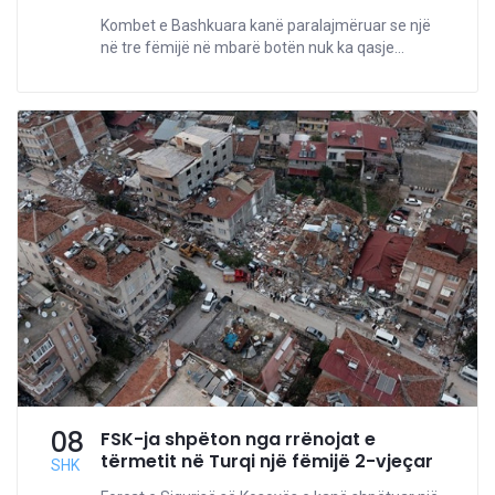
Kombet e Bashkuara kanë paralajmëruar se një
në tre fëmijë në mbarë botën nuk ka qasje...
08
FSK-ja shpëton nga rrënojat e
tërmetit në Turqi një fëmijë 2-vjeçar
SHK