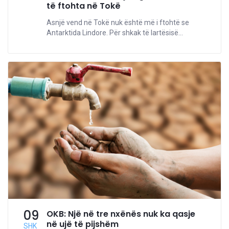
të ftohta në Tokë
Asnjë vend në Tokë nuk është më i ftohtë se
Antarktida Lindore. Për shkak të lartësisë...
09
OKB: Një në tre nxënës nuk ka qasje
në ujë të pijshëm
SHK