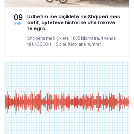
09
Udhëtim me biçikletë në Shqipëri mes
detit, qyteteve historike dhe tokave
SHK
të egra
Shqipëria me biçikletë. 1085 kilometra, 4 vende
të UNESCO-s, 15 ditë. Këto janë numrat...