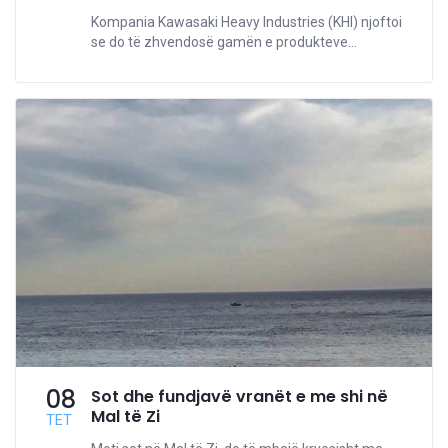
Kompania Kawasaki Heavy Industries (KHI) njoftoi
se do të zhvendosë gamën e produkteve...
08
Sot dhe fundjavë vranët e me shi në
Mal të Zi
TET