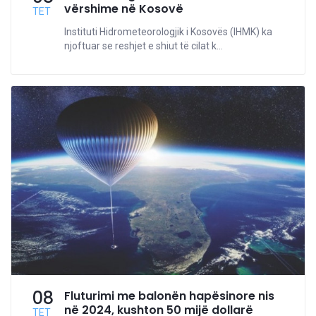
vërshime në Kosovë
TET
Instituti Hidrometeorologjik i Kosovës (IHMK) ka
njoftuar se reshjet e shiut të cilat k...
08
Fluturimi me balonën hapësinore nis
në 2024, kushton 50 mijë dollarë
TET