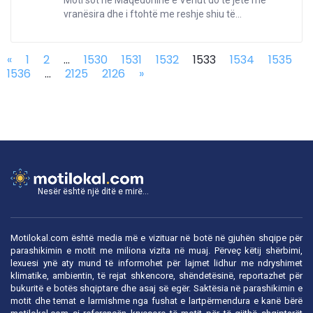
Moti sot në Maqedoninë e Veriut do të jetë me
vranësira dhe i ftohtë me reshje shiu të...
«
1
2
...
1530
1531
1532
1533
1534
1535
1536
...
2125
2126
»
Nesër është një ditë e mirë...
Motilokal.com është media më e vizituar në botë në gjuhën shqipe për
parashikimin e motit me miliona vizita në muaj. Përveç këtij shërbimi,
lexuesi ynë aty mund të informohet për lajmet lidhur me ndryshimet
klimatike, ambientin, të rejat shkencore, shëndetësinë, reportazhet për
bukuritë e botës shqiptare dhe asaj së egër. Saktësia në parashikimin e
motit dhe temat e larmishme nga fushat e lartpërmendura e kanë bërë