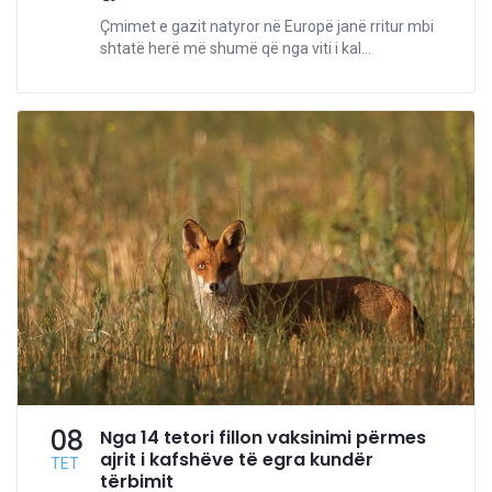
Çmimet e gazit natyror në Europë janë rritur mbi
shtatë herë më shumë që nga viti i kal...
08
Nga 14 tetori fillon vaksinimi përmes
ajrit i kafshëve të egra kundër
TET
tërbimit