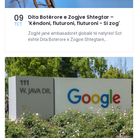
09
Dita Botërore e Zogjve Shtegtar –
'Këndoni, fluturoni, fluturoni - Si zog'
TET
Zogjtë janë ambasadorët globalë të natyrës! Sot
është Dita Botërore e Zogjve Shtegtarë,...