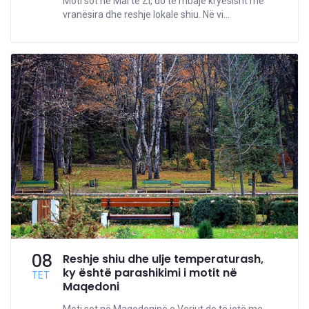
Moti sot në Mal të Zi, do të mbajë kryesisht me
vranësira dhe reshje lokale shiu. Në vi...
08
Reshje shiu dhe ulje temperaturash,
ky është parashikimi i motit në
TET
Maqedoni