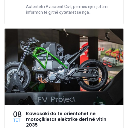
Autoriteti i Aviacionit Civil, përmes një njoftimi
informon të gjithë qytetarët se nga...
08
Kawasaki do të orientohet në
motoçikletat elektrike deri në vitin
TET
2035