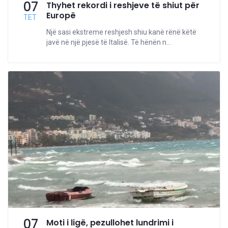
07
Thyhet rekordi i reshjeve të shiut për
Europë
TET
Një sasi ekstreme reshjesh shiu kanë rënë këtë
javë në një pjesë të Italisë. Të hënën n...
07
Moti i ligë, pezullohet lundrimi i