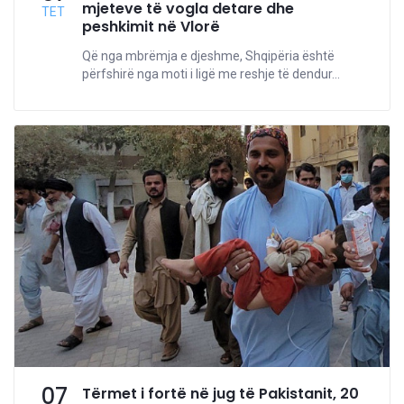
mjeteve të vogla detare dhe
TET
peshkimit në Vlorë
Që nga mbrëmja e djeshme, Shqipëria është
përfshirë nga moti i ligë me reshje të dendur...
07
Tërmet i fortë në jug të Pakistanit, 20