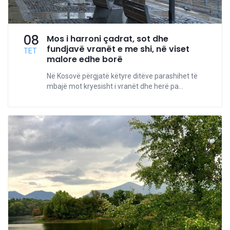
08
Mos i harroni çadrat, sot dhe
fundjavë vranët e me shi, në viset
TET
malore edhe borë
Në Kosovë përgjatë këtyre ditëve parashihet të
mbajë mot kryesisht i vranët dhe herë pa...