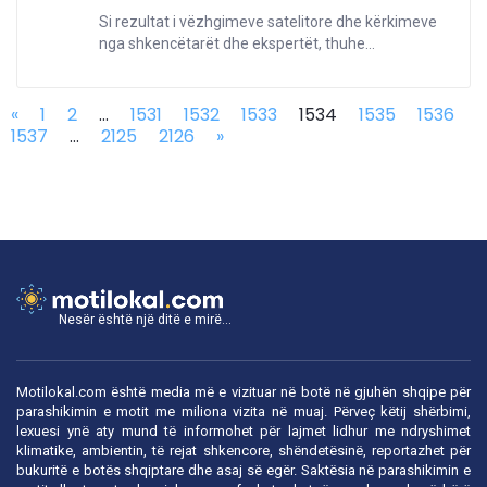
Si rezultat i vëzhgimeve satelitore dhe kërkimeve
nga shkencëtarët dhe ekspertët, thuhe...
«
1
2
...
1531
1532
1533
1534
1535
1536
1537
...
2125
2126
»
Nesër është një ditë e mirë...
Motilokal.com është media më e vizituar në botë në gjuhën shqipe për
parashikimin e motit me miliona vizita në muaj. Përveç këtij shërbimi,
lexuesi ynë aty mund të informohet për lajmet lidhur me ndryshimet
klimatike, ambientin, të rejat shkencore, shëndetësinë, reportazhet për
bukuritë e botës shqiptare dhe asaj së egër. Saktësia në parashikimin e