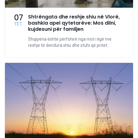
07
Shtrëngata dhe reshje shiu në Vlorë,
bashkia apel qytetarëve: Mos dilni,
TET
kujdesuni për familjen
Shqipëria është përfshirë nga mot i ligë me
reshje të dendura shiu dhe stuhi që pritet...