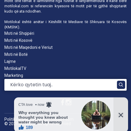
motit dhe temat e larmishme nga fushat e lartpërmendura e kanë bërë
motilokal.com
si referencën kryesore të motit për të gjithë shqiptarët
kudo që ata ndodhen.
Motilokal është anëtar i
Këshillit të Mediave të Shkruara të Kosovës
(KMShK).
Moti në Shqipëri
Moti në Kosovë
Moti në Maqedoni e Veriut
Moti në Botë
Lajme
MotilokalTV
Marketing
Politika e privatësisë
|
by: TROKIT.com
© 2026 Motilokal. All rights reserved