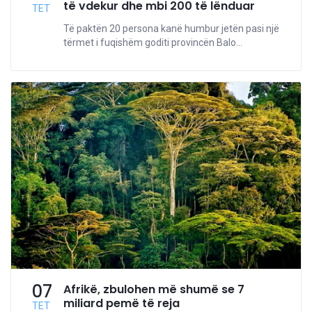
të vdekur dhe mbi 200 të lënduar
TET
Të paktën 20 persona kanë humbur jetën pasi një
tërmet i fuqishëm goditi provincën Balo...
07
Afrikë, zbulohen më shumë se 7
miliard pemë të reja
TET