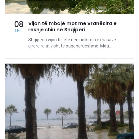
08
Vijon të mbajë mot me vranësira e
reshje shiu në Shqipëri
TET
Shqipëria vijon të jetë nën ndikimin e masave
ajrore relativisht të paqëndrueshme. Moti...