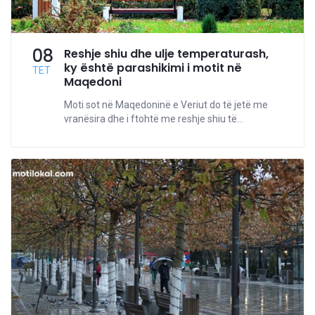
08
Reshje shiu dhe ulje temperaturash,
ky është parashikimi i motit në
TET
Maqedoni
Moti sot në Maqedoninë e Veriut do të jetë me
vranësira dhe i ftohtë me reshje shiu të...