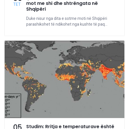
mot me shi dhe shtrëngata në
TET
Shqipëri
Duke nisur nga dita e sotme moti në Shqipëri
parashikohet të ndikohet nga kushte të paq...
05
Studim: Rritja e temperaturave është