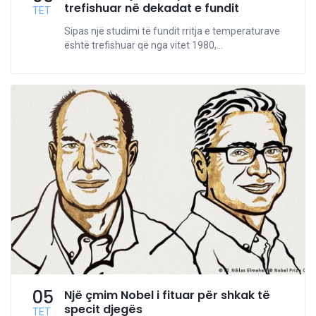
trefishuar në dekadat e fundit
TET
Sipas një studimi të fundit rritja e temperaturave
është trefishuar që nga vitet 1980,...
05
Një çmim Nobel i fituar për shkak të
specit djegës
TET