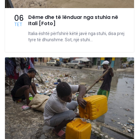
06
Dëme dhe të lënduar nga stuhia në
Itali [Foto]
TET
Italia është përfshirë këtë javë nga stuhi, disa prej
tyre të dhunshme. Sot, një stuhi...