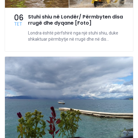
06
Stuhi shiu në Londër/ Përmbyten disa
rrugë dhe dyqane [Foto]
TET
Londra është përfshirë nga një stuhi shiu, duke
shkaktuar përmbytje në rrugë dhe në dis...