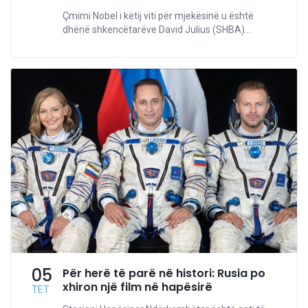
Çmimi Nobel i këtij viti për mjekësinë u është
dhënë shkencëtarëve David Julius (SHBA)...
05
Për herë të parë në histori: Rusia po
xhiron një film në hapësirë
TET