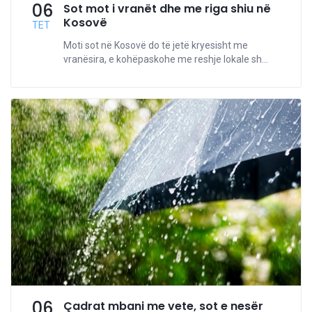
06
Sot mot i vranët dhe me riga shiu në
Kosovë
TET
Moti sot në Kosovë do të jetë kryesisht me
vranësira, e kohëpaskohe me reshje lokale sh...
06
Çadrat mbani me vete, sot e nesër