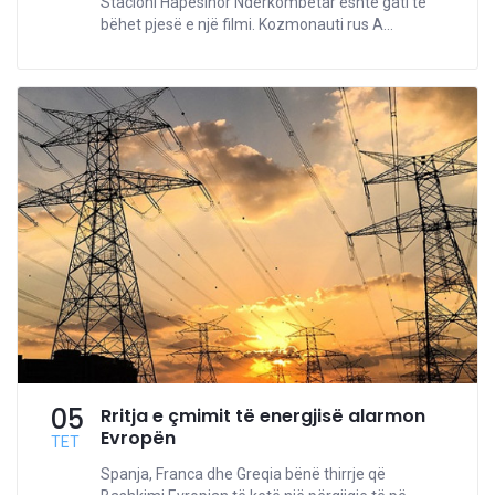
Stacioni Hapësinor Ndërkombëtar është gati të
bëhet pjesë e një filmi. Kozmonauti rus A...
05
Rritja e çmimit të energjisë alarmon
Evropën
TET
Spanja, Franca dhe Greqia bënë thirrje që