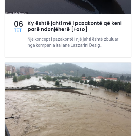
06
Ky është jahti më i pazakontë që keni
parë ndonjëherë [Foto]
TET
Një koncept i pazakontë i një jahti është zbuluar
nga kompania italiane Lazzarini Desig...