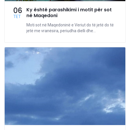
06
Ky është parashikimi i motit për sot
në Maqedoni
TET
Moti sot në Maqedoninë e Veriut do të jetë do të
jetë me vranësira, periudha dielli dhe...