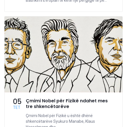
Bashkimi Evropian të ketë një përgjigje të pë...
05
Çmimi Nobel për Fizikë ndahet mes
tre shkencëtarëve
TET
Çmimi Nobel për Fizikë u është dhënë
shkencëtarëve Syukuro Manabe, Klaus