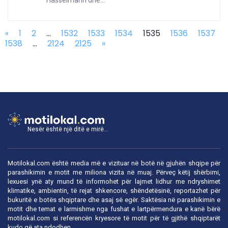
Hasselmann dhe...
«
1
2
...
1532
1533
1534
1535
1536
1537
1538
...
2124
2125
»
Nesër është një ditë e mirë...
Motilokal.com është media më e vizituar në botë në gjuhën shqipe për
parashikimin e motit me miliona vizita në muaj. Përveç këtij shërbimi,
lexuesi ynë aty mund të informohet për lajmet lidhur me ndryshimet
klimatike, ambientin, të rejat shkencore, shëndetësinë, reportazhet për
bukuritë e botës shqiptare dhe asaj së egër. Saktësia në parashikimin e
motit dhe temat e larmishme nga fushat e lartpërmendura e kanë bërë
motilokal.com
si referencën kryesore të motit për të gjithë shqiptarët
kudo që ata ndodhen.